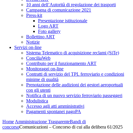
10 anni dell’Autorità di regolazione dei trasporti
Campagna di comunicazione 2021
Press-kit
Presentazione istituzionale
Logo ART
Foto gallery
Bollettino ART
Notizie
Servizi on-line
Sistema Telematico di acquisizione reclami (SiTe)
ConciliaWeb
Contributo per il funzionamento ART
Monitoraggi on-line
Contratti di servizio del TPL ferroviario e condizioni
minime di qualità
Prenotazione delle audizioni dei gestori aeroportuali
con gli utenti
Notifica di un nuovo servizio ferroviario passeggeri
Modulistica
Accesso agli atti amministrativi
Pagamenti spontanei pagoPA
Home
Amministrazione Trasparente
Bandi di
concorso
Comunicazioni – Concorso di cui alla delibera 61/2025