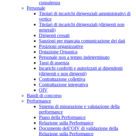
consulenza
Personale
Titolari di incarichi dirigenziali amministrativi di
vertice
Titolari di incarichi dirigenziali (dirigenti non
generali)
Dirigenti cessati
Sanzioni per mancata comunicazione dei dati
Posizioni organizzative
Dotazione Organica
Personale non a tempo indeterminato
Tassi di assenza
Incarichi conferiti e autorizzati ai dipendenti
(dirigenti e non dirigenti)
Contrattazione collettiva
Contrattazione integrativa
OIV
Bandi di concorso
Performance
Sistema di misurazione e valutazione della
performance
Piano della Performance
Relazione sulla Performance
Documento dell’OIV di validazione della
Relazione sulla Performance