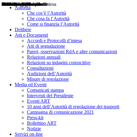
Delibere
Pareri
Consultazioni
Audizioni
Atti di Segnalazione
Accordi e Protocolli d'Intesa
Relazioni annuali
Misure di regolazione
Notizie
Comunicati Stampa
Bollettini ART
Convegni ART
Interviste del Presidente
Articoli in primo piano
Interventi del Presidente
2004
2005
2010
2013
2014
2015
2016
2017
2018
2019
202
2020
2021
2022
2023
2024
2025
2026
Aereo
Marittimo
Terrestre
Autorità
Che cos’è l’Autorità
Che cosa fa l’Autorità
Come si finanzia l’Autorità
Delibere
Atti e Documenti
Accordi e Protocolli d’intesa
Atti di segnalazione
Pareri, osservazioni RdA e altre comunicazioni
Relazioni annuali
Relazioni su indagini conoscitive
Consultazioni
Audizioni dell’Autorità
Misure di regolazione
Media ed Eventi
Comunicati stampa
Interventi del Presidente
Eventi ART
10 anni dell’Autorità di regolazione dei trasporti
Campagna di comunicazione 2021
Press-kit
Bollettino ART
Notizie
Servizi on-line