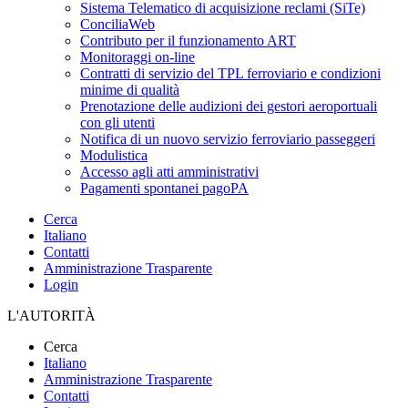
Sistema Telematico di acquisizione reclami (SiTe)
ConciliaWeb
Contributo per il funzionamento ART
Monitoraggi on-line
Contratti di servizio del TPL ferroviario e condizioni
minime di qualità
Prenotazione delle audizioni dei gestori aeroportuali
con gli utenti
Notifica di un nuovo servizio ferroviario passeggeri
Modulistica
Accesso agli atti amministrativi
Pagamenti spontanei pagoPA
Cerca
Italiano
Contatti
Amministrazione Trasparente
Login
L'AUTORITÀ
Cerca
Italiano
Amministrazione Trasparente
Contatti