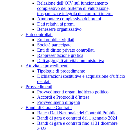
Relazione dell’OIV sul funzionamento
complessivo del Sistema di valutazione,
trasparenza e integrità dei controlli interni
Ammontare complessivo dei premi
Dati relativi ai premi
Benessere organizzativo
Enti controllati
Enti pubblici vigilati
Società partecipate
Enti di diritto privato controllati
Rappresentazione grafica
Dati aggregati attività amministrativa
Attivita’ e procedimenti
Tipologie di procedimento
Dichiarazioni sostitutive e acquisizione d’ufficio
dei dati
Provvedimenti
Provvedimenti organi indirizzo politico
Accordi e Protocolli d’intesa
Provvedimenti dirigenti
Bandi di Gara e Contratti
Banca Dati Nazionale dei Contratti Pubblici
Bandi di gara e contratti dal 1 gennaio 2024
Bandi di gara e contratti fino al 31 dicembre
2023