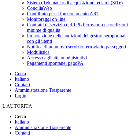
Sistema Telematico di acquisizione reclami (SiTe)
ConciliaWeb
Contributo per il funzionamento ART
Monitoraggi on-line
Contratti di servizio del TPL ferroviario e condizioni
minime di qualità
Prenotazione delle audizioni dei gestori aeroportuali
con gli utenti
Notifica di un nuovo servizio ferroviario passeggeri
Modulistica
Accesso agli atti amministrativi
Pagamenti spontanei pagoPA
Cerca
Italiano
Contatti
Amministrazione Trasparente
Login
L'AUTORITÀ
Cerca
Italiano
Amministrazione Trasparente
Contatti