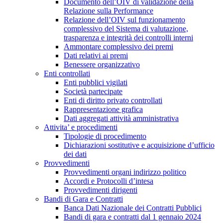
Documento dell’OIV di validazione della
Relazione sulla Performance
Relazione dell’OIV sul funzionamento
complessivo del Sistema di valutazione,
trasparenza e integrità dei controlli interni
Ammontare complessivo dei premi
Dati relativi ai premi
Benessere organizzativo
Enti controllati
Enti pubblici vigilati
Società partecipate
Enti di diritto privato controllati
Rappresentazione grafica
Dati aggregati attività amministrativa
Attivita’ e procedimenti
Tipologie di procedimento
Dichiarazioni sostitutive e acquisizione d’ufficio
dei dati
Provvedimenti
Provvedimenti organi indirizzo politico
Accordi e Protocolli d’intesa
Provvedimenti dirigenti
Bandi di Gara e Contratti
Banca Dati Nazionale dei Contratti Pubblici
Bandi di gara e contratti dal 1 gennaio 2024