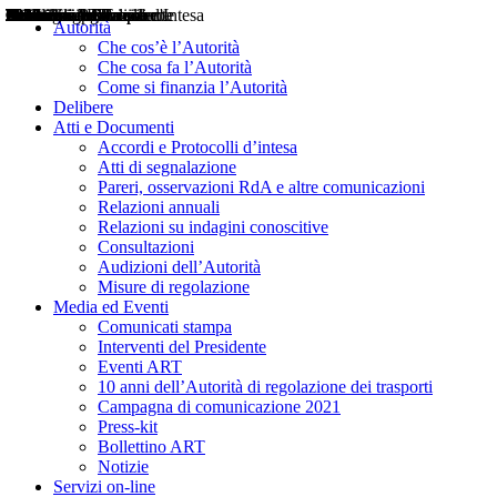
Delibere
Pareri
Consultazioni
Audizioni
Atti di Segnalazione
Accordi e Protocolli d'Intesa
Relazioni annuali
Misure di regolazione
Notizie
Comunicati Stampa
Bollettini ART
Convegni ART
Interviste del Presidente
Articoli in primo piano
Interventi del Presidente
2004
2005
2010
2013
2014
2015
2016
2017
2018
2019
202
2020
2021
2022
2023
2024
2025
2026
Aereo
Marittimo
Terrestre
Autorità
Che cos’è l’Autorità
Che cosa fa l’Autorità
Come si finanzia l’Autorità
Delibere
Atti e Documenti
Accordi e Protocolli d’intesa
Atti di segnalazione
Pareri, osservazioni RdA e altre comunicazioni
Relazioni annuali
Relazioni su indagini conoscitive
Consultazioni
Audizioni dell’Autorità
Misure di regolazione
Media ed Eventi
Comunicati stampa
Interventi del Presidente
Eventi ART
10 anni dell’Autorità di regolazione dei trasporti
Campagna di comunicazione 2021
Press-kit
Bollettino ART
Notizie
Servizi on-line