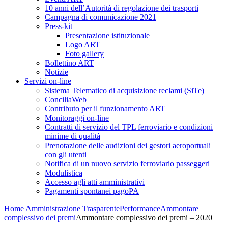
10 anni dell’Autorità di regolazione dei trasporti
Campagna di comunicazione 2021
Press-kit
Presentazione istituzionale
Logo ART
Foto gallery
Bollettino ART
Notizie
Servizi on-line
Sistema Telematico di acquisizione reclami (SiTe)
ConciliaWeb
Contributo per il funzionamento ART
Monitoraggi on-line
Contratti di servizio del TPL ferroviario e condizioni
minime di qualità
Prenotazione delle audizioni dei gestori aeroportuali
con gli utenti
Notifica di un nuovo servizio ferroviario passeggeri
Modulistica
Accesso agli atti amministrativi
Pagamenti spontanei pagoPA
Home
Amministrazione Trasparente
Performance
Ammontare
complessivo dei premi
Ammontare complessivo dei premi – 2020