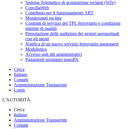
Sistema Telematico di acquisizione reclami (SiTe)
ConciliaWeb
Contributo per il funzionamento ART
Monitoraggi on-line
Contratti di servizio del TPL ferroviario e condizioni
minime di qualità
Prenotazione delle audizioni dei gestori aeroportuali
con gli utenti
Notifica di un nuovo servizio ferroviario passeggeri
Modulistica
Accesso agli atti amministrativi
Pagamenti spontanei pagoPA
Cerca
Italiano
Contatti
Amministrazione Trasparente
Login
L'AUTORITÀ
Cerca
Italiano
Amministrazione Trasparente
Contatti