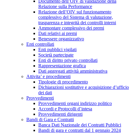
Documento dell’OIV di validazione della
Relazione sulla Performance
Relazione dell’OIV sul funzionamento
complessivo del Sistema di valutazione,
trasparenza e integrità dei controlli interni
Ammontare complessivo dei premi
Dati relativi ai premi
Benessere organizzativo
Enti controllati
Enti pubblici vigilati
Società partecipate
Enti di diritto privato controllati
Rappresentazione grafica
Dati aggregati attività amministrativa
Attivita’ e procedimenti
Tipologie di procedimento
Dichiarazioni sostitutive e acquisizione d’ufficio
dei dati
Provvedimenti
Provvedimenti organi indirizzo politico
Accordi e Protocolli d’intesa
Provvedimenti dirigenti
Bandi di Gara e Contratti
Banca Dati Nazionale dei Contratti Pubblici
Bandi di gara e contratti dal 1 gennaio 2024