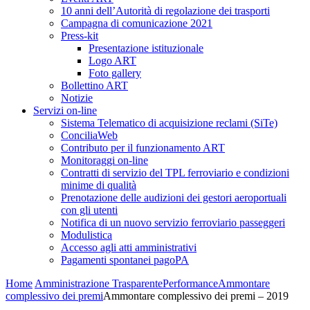
10 anni dell’Autorità di regolazione dei trasporti
Campagna di comunicazione 2021
Press-kit
Presentazione istituzionale
Logo ART
Foto gallery
Bollettino ART
Notizie
Servizi on-line
Sistema Telematico di acquisizione reclami (SiTe)
ConciliaWeb
Contributo per il funzionamento ART
Monitoraggi on-line
Contratti di servizio del TPL ferroviario e condizioni
minime di qualità
Prenotazione delle audizioni dei gestori aeroportuali
con gli utenti
Notifica di un nuovo servizio ferroviario passeggeri
Modulistica
Accesso agli atti amministrativi
Pagamenti spontanei pagoPA
Home
Amministrazione Trasparente
Performance
Ammontare
complessivo dei premi
Ammontare complessivo dei premi – 2019