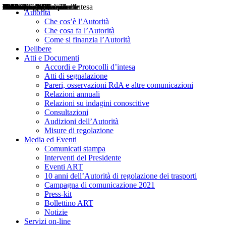
Delibere
Pareri
Consultazioni
Audizioni
Atti di Segnalazione
Accordi e Protocolli d'Intesa
Relazioni annuali
Misure di regolazione
Notizie
Comunicati Stampa
Bollettini ART
Convegni ART
Interviste del Presidente
Articoli in primo piano
Interventi del Presidente
2004
2005
2010
2013
2014
2015
2016
2017
2018
2019
202
2020
2021
2022
2023
2024
2025
2026
Aereo
Marittimo
Terrestre
Autorità
Che cos’è l’Autorità
Che cosa fa l’Autorità
Come si finanzia l’Autorità
Delibere
Atti e Documenti
Accordi e Protocolli d’intesa
Atti di segnalazione
Pareri, osservazioni RdA e altre comunicazioni
Relazioni annuali
Relazioni su indagini conoscitive
Consultazioni
Audizioni dell’Autorità
Misure di regolazione
Media ed Eventi
Comunicati stampa
Interventi del Presidente
Eventi ART
10 anni dell’Autorità di regolazione dei trasporti
Campagna di comunicazione 2021
Press-kit
Bollettino ART
Notizie
Servizi on-line