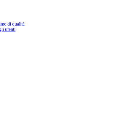
ime di qualità
li utenti