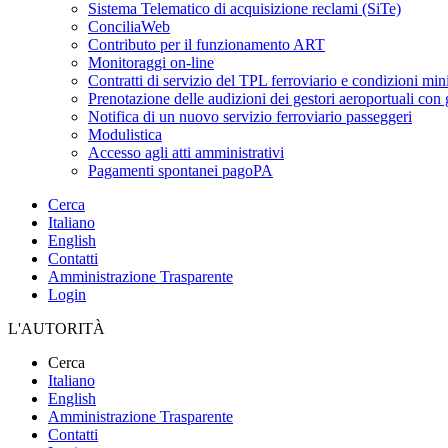
Sistema Telematico di acquisizione reclami (SiTe)
ConciliaWeb
Contributo per il funzionamento ART
Monitoraggi on-line
Contratti di servizio del TPL ferroviario e condizioni min
Prenotazione delle audizioni dei gestori aeroportuali con g
Notifica di un nuovo servizio ferroviario passeggeri
Modulistica
Accesso agli atti amministrativi
Pagamenti spontanei pagoPA
Cerca
Italiano
English
Contatti
Amministrazione Trasparente
Login
L'AUTORITÀ
Cerca
Italiano
English
Amministrazione Trasparente
Contatti