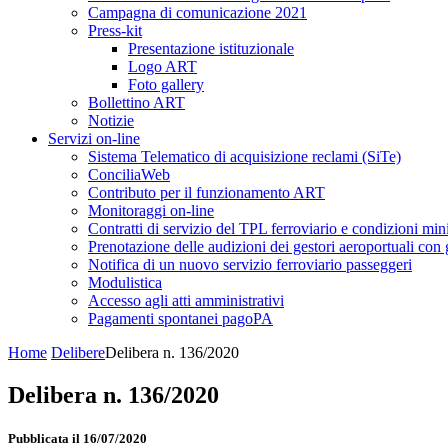
Campagna di comunicazione 2021
Press-kit
Presentazione istituzionale
Logo ART
Foto gallery
Bollettino ART
Notizie
Servizi on-line
Sistema Telematico di acquisizione reclami (SiTe)
ConciliaWeb
Contributo per il funzionamento ART
Monitoraggi on-line
Contratti di servizio del TPL ferroviario e condizioni min
Prenotazione delle audizioni dei gestori aeroportuali con g
Notifica di un nuovo servizio ferroviario passeggeri
Modulistica
Accesso agli atti amministrativi
Pagamenti spontanei pagoPA
Home
Delibere
Delibera n. 136/2020
Delibera n. 136/2020
Pubblicata il 16/07/2020