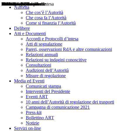
Delibere
Pareri
Consultazioni
Audizioni
Atti di Segnalazione
Accordi e Protocolli d'Intesa
Relazioni annuali
Misure di regolazione
Notizie
Comunicati Stampa
Bollettini ART
Convegni ART
Interviste del Presidente
Articoli in primo piano
Interventi del Presidente
2004
2005
2010
2013
2014
2015
2016
2017
2018
2019
202
2020
2021
2022
2023
2024
2025
2026
Aereo
Marittimo
Terrestre
Autorità
Che cos’è l’Autorità
Che cosa fa l’Autorità
Come si finanzia l’Autorità
Delibere
Atti e Documenti
Accordi e Protocolli d’intesa
Atti di segnalazione
Pareri, osservazioni RdA e altre comunicazioni
Relazioni annuali
Relazioni su indagini conoscitive
Consultazioni
Audizioni dell’Autorità
Misure di regolazione
Media ed Eventi
Comunicati stampa
Interventi del Presidente
Eventi ART
10 anni dell’Autorità di regolazione dei trasporti
Campagna di comunicazione 2021
Press-kit
Bollettino ART
Notizie
Servizi on-line