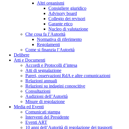
Altri organismi
Consigliere giuridico
Advisory board
Collegio dei revisori
Garante etico
Nucleo di valutazione
Che cosa fa l’Autorità
Normativa di riferimento
Regolamenti
Come si finanzia l’Autorità
Delibere
Atti e Documenti
Accordi e Protocolli d’intesa
Atti di segnalazione
Pareri, osservazioni RdA e altre comunicazioni
Relazioni annuali
Relazioni su indagini conoscitive
Consultazioni
Audizioni dell’Autorità
Misure di regolazione
Media ed Eventi
Comunicati stampa
Interventi del Presidente
Eventi ART
10 anni dell’Autorità di regolazione dei trasporti