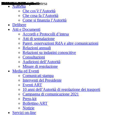
Delibere
Pareri
Consultazioni
Audizioni
Atti di Segnalazione
Accordi e Protocolli d'Intesa
Relazioni annuali
Misure di regolazione
Notizie
Comunicati Stampa
Bollettini ART
Convegni ART
Interviste del Presidente
Articoli in primo piano
Interventi del Presidente
2004
2005
2010
2013
2014
2015
2016
2017
2018
2019
202
2020
2021
2022
2023
2024
2025
2026
Aereo
Marittimo
Terrestre
Autorità
Che cos’è l’Autorità
Che cosa fa l’Autorità
Come si finanzia l’Autorità
Delibere
Atti e Documenti
Accordi e Protocolli d’intesa
Atti di segnalazione
Pareri, osservazioni RdA e altre comunicazioni
Relazioni annuali
Relazioni su indagini conoscitive
Consultazioni
Audizioni dell’Autorità
Misure di regolazione
Media ed Eventi
Comunicati stampa
Interventi del Presidente
Eventi ART
10 anni dell’Autorità di regolazione dei trasporti
Campagna di comunicazione 2021
Press-kit
Bollettino ART
Notizie
Servizi on-line