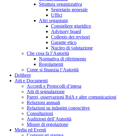
Struttura organizzativa
Segretario generale
Uffici
Altri organismi
Consigliere giuridico
Advisory board
Collegio dei revisori
Garante etico
Nucleo di valutazione
Che cosa fa l’Autorità
Normativa di riferimento
Regolamenti
Come si finanzia l’Autorità
Delibere
Atti e Documenti
Accordi e Protocolli d’intesa
Atti di segnalazione
Pareri, osservazioni RdA e altre comunicazioni
Relazioni annuali
Relazioni su indagini conoscitive
Consultazioni
Audizioni dell’Autorità
Misure di regolazione
Media ed Eventi
Comunicati stampa