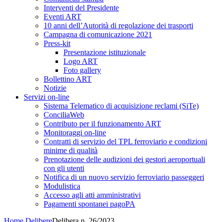
Interventi del Presidente
Eventi ART
10 anni dell’Autorità di regolazione dei trasporti
Campagna di comunicazione 2021
Press-kit
Presentazione istituzionale
Logo ART
Foto gallery
Bollettino ART
Notizie
Servizi on-line
Sistema Telematico di acquisizione reclami (SiTe)
ConciliaWeb
Contributo per il funzionamento ART
Monitoraggi on-line
Contratti di servizio del TPL ferroviario e condizioni
minime di qualità
Prenotazione delle audizioni dei gestori aeroportuali
con gli utenti
Notifica di un nuovo servizio ferroviario passeggeri
Modulistica
Accesso agli atti amministrativi
Pagamenti spontanei pagoPA
Home
Delibere
Delibera n. 26/2023