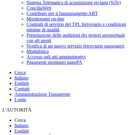
Sistema Telematico di acquisizione reclami (SiTe)
ConciliaWeb
Contributo per il funzionamento ART
Monitoraggi on-line
Contratti di servizio del TPL ferroviario e condizioni
minime di qualità
Prenotazione delle audizioni dei gestori aeroportuali
con gli utenti
Notifica di un nuovo servizio ferroviario passeggeri
Modulistica
Accesso agli atti amministrativi
Pagamenti spontanei pagoPA
Cerca
Italiano
English
Contatti
Amministrazione Trasparente
Login
L'AUTORITÀ
Cerca
Italiano
English