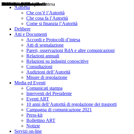
Delibere
Pareri
Consultazioni
Audizioni
Atti di Segnalazione
Accordi e Protocolli d'Intesa
Relazioni annuali
Misure di regolazione
Notizie
Comunicati Stampa
Bollettini ART
Convegni ART
Interviste del Presidente
Articoli in primo piano
Interventi del Presidente
2004
2005
2010
2013
2014
2015
2016
2017
2018
2019
202
2020
2021
2022
2023
2024
2025
2026
Aereo
Marittimo
Terrestre
Autorità
Che cos’è l’Autorità
Che cosa fa l’Autorità
Come si finanzia l’Autorità
Delibere
Atti e Documenti
Accordi e Protocolli d’intesa
Atti di segnalazione
Pareri, osservazioni RdA e altre comunicazioni
Relazioni annuali
Relazioni su indagini conoscitive
Consultazioni
Audizioni dell’Autorità
Misure di regolazione
Media ed Eventi
Comunicati stampa
Interventi del Presidente
Eventi ART
10 anni dell’Autorità di regolazione dei trasporti
Campagna di comunicazione 2021
Press-kit
Bollettino ART
Notizie
Servizi on-line