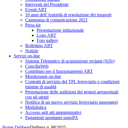
Interventi del Presidente
Eventi ART
10 anni dell’Autorità di regolazione dei trasporti
Campagna di comunicazione 2021
Press-kit
Presentazione istituzionale
Logo ART
Foto gallery
Bollettino ART
Notizie
Servizi on-line
Sistema Telematico di acquisizione reclami (SiTe)
ConciliaWeb
Contributo per il funzionamento ART
Monitoraggi on-line
Contratti di servizio del TPL ferroviario e condizioni
minime di qualità
Prenotazione delle audizioni dei gestori aeroportuali
con gli utenti
Notifica di un nuovo servizio ferroviario passeggeri
Modulistica
Accesso agli atti amministrativi
Pagamenti spontanei pagoPA
Home
Delibere
Delibera n. 88/2025