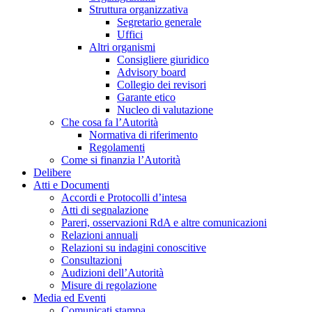
Struttura organizzativa
Segretario generale
Uffici
Altri organismi
Consigliere giuridico
Advisory board
Collegio dei revisori
Garante etico
Nucleo di valutazione
Che cosa fa l’Autorità
Normativa di riferimento
Regolamenti
Come si finanzia l’Autorità
Delibere
Atti e Documenti
Accordi e Protocolli d’intesa
Atti di segnalazione
Pareri, osservazioni RdA e altre comunicazioni
Relazioni annuali
Relazioni su indagini conoscitive
Consultazioni
Audizioni dell’Autorità
Misure di regolazione
Media ed Eventi
Comunicati stampa