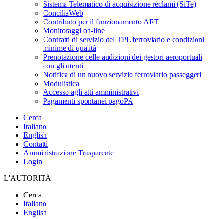
Sistema Telematico di acquisizione reclami (SiTe)
ConciliaWeb
Contributo per il funzionamento ART
Monitoraggi on-line
Contratti di servizio del TPL ferroviario e condizioni
minime di qualità
Prenotazione delle audizioni dei gestori aeroportuali
con gli utenti
Notifica di un nuovo servizio ferroviario passeggeri
Modulistica
Accesso agli atti amministrativi
Pagamenti spontanei pagoPA
Cerca
Italiano
English
Contatti
Amministrazione Trasparente
Login
L'AUTORITÀ
Cerca
Italiano
English