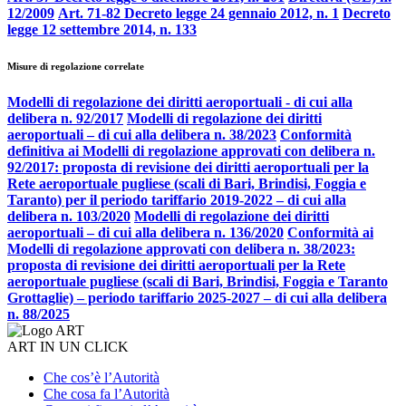
12/2009
Art. 71-82 Decreto legge 24 gennaio 2012, n. 1
Decreto
legge 12 settembre 2014, n. 133
Misure di regolazione correlate
Modelli di regolazione dei diritti aeroportuali - di cui alla
delibera n. 92/2017
Modelli di regolazione dei diritti
aeroportuali – di cui alla delibera n. 38/2023
Conformità
definitiva ai Modelli di regolazione approvati con delibera n.
92/2017: proposta di revisione dei diritti aeroportuali per la
Rete aeroportuale pugliese (scali di Bari, Brindisi, Foggia e
Taranto) per il periodo tariffario 2019-2022 – di cui alla
delibera n. 103/2020
Modelli di regolazione dei diritti
aeroportuali – di cui alla delibera n. 136/2020
Conformità ai
Modelli di regolazione approvati con delibera n. 38/2023:
proposta di revisione dei diritti aeroportuali per la Rete
aeroportuale pugliese (scali di Bari, Brindisi, Foggia e Taranto
Grottaglie) – periodo tariffario 2025-2027 – di cui alla delibera
n. 88/2025
ART IN UN CLICK
Che cos’è l’Autorità
Che cosa fa l’Autorità