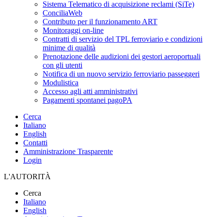
Sistema Telematico di acquisizione reclami (SiTe)
ConciliaWeb
Contributo per il funzionamento ART
Monitoraggi on-line
Contratti di servizio del TPL ferroviario e condizioni
minime di qualità
Prenotazione delle audizioni dei gestori aeroportuali
con gli utenti
Notifica di un nuovo servizio ferroviario passeggeri
Modulistica
Accesso agli atti amministrativi
Pagamenti spontanei pagoPA
Cerca
Italiano
English
Contatti
Amministrazione Trasparente
Login
L'AUTORITÀ
Cerca
Italiano
English