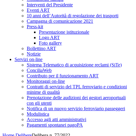
Interventi del Presidente
Eventi ART
10 anni dell’Autorità di regolazione dei trasporti
Campagna di comunicazione 2021
Press-kit
Presentazione istituzionale
Logo ART
Foto gallery
Bollettino ART
Notizie
Servizi on-line
Sistema Telematico di acquisizione reclami (SiTe)
ConciliaWeb
Contributo per il funzionamento ART
Monitoraggi on-line
Contratti di servizio del TPL ferroviario e condizioni
minime di qualità
Prenotazione delle audizioni dei gestori aeroportuali
con gli utenti
Notifica di un nuovo servizio ferroviario passeggeri
Modulistica
Accesso agli atti amministrativi
Pagamenti spontanei pagoPA
Home
Delibere
Delibera n. 77/2022