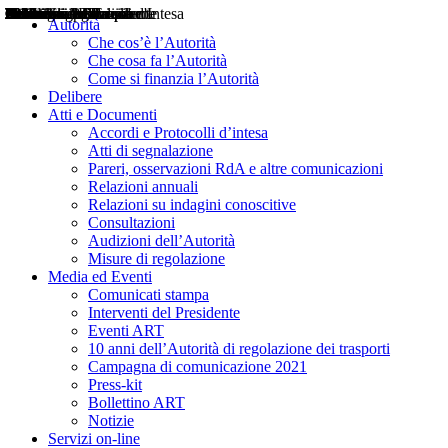
Delibere
Pareri
Consultazioni
Audizioni
Atti di Segnalazione
Accordi e Protocolli d'Intesa
Relazioni annuali
Misure di regolazione
Notizie
Comunicati Stampa
Bollettini ART
Convegni ART
Interviste del Presidente
Articoli in primo piano
Interventi del Presidente
2004
2005
2010
2013
2014
2015
2016
2017
2018
2019
202
2020
2021
2022
2023
2024
2025
2026
Aereo
Marittimo
Terrestre
Autorità
Che cos’è l’Autorità
Che cosa fa l’Autorità
Come si finanzia l’Autorità
Delibere
Atti e Documenti
Accordi e Protocolli d’intesa
Atti di segnalazione
Pareri, osservazioni RdA e altre comunicazioni
Relazioni annuali
Relazioni su indagini conoscitive
Consultazioni
Audizioni dell’Autorità
Misure di regolazione
Media ed Eventi
Comunicati stampa
Interventi del Presidente
Eventi ART
10 anni dell’Autorità di regolazione dei trasporti
Campagna di comunicazione 2021
Press-kit
Bollettino ART
Notizie
Servizi on-line