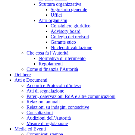
Struttura organizzativa
Segretario generale
Uffici
Altri organismi
Consigliere giuridico
Advisory board
Collegio dei revisori
Garante etico
Nucleo di valutazione
Che cosa fa l’Autorità
Normativa di riferimento
Regolamenti
Come si finanzia l’Autorità
Delibere
Atti e Documenti
Accordi e Protocolli d’intesa
Atti di segnalazione
Pareri, osservazioni RdA e altre comunicazioni
Relazioni annuali
Relazioni su indagini conoscitive
Consultazioni
Audizioni dell’Autorità
Misure di regolazione
Media ed Eventi
Comunicati stampa