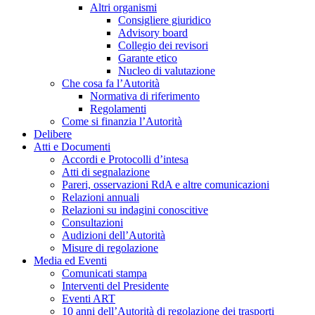
Altri organismi
Consigliere giuridico
Advisory board
Collegio dei revisori
Garante etico
Nucleo di valutazione
Che cosa fa l’Autorità
Normativa di riferimento
Regolamenti
Come si finanzia l’Autorità
Delibere
Atti e Documenti
Accordi e Protocolli d’intesa
Atti di segnalazione
Pareri, osservazioni RdA e altre comunicazioni
Relazioni annuali
Relazioni su indagini conoscitive
Consultazioni
Audizioni dell’Autorità
Misure di regolazione
Media ed Eventi
Comunicati stampa
Interventi del Presidente
Eventi ART
10 anni dell’Autorità di regolazione dei trasporti