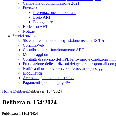
Campagna di comunicazione 2021
Press-kit
Presentazione istituzionale
Logo ART
Foto gallery
Bollettino ART
Notizie
Servizi on-line
Sistema Telematico di acquisizione reclami (SiTe)
ConciliaWeb
Contributo per il funzionamento ART
Monitoraggi on-line
Contratti di servizio del TPL ferroviario e condizioni min
Prenotazione delle audizioni dei gestori aeroportuali con g
Notifica di un nuovo servizio ferroviario passeggeri
Modulistica
Accesso agli atti amministrativi
Pagamenti spontanei pagoPA
Home
Delibere
Delibera n. 154/2024
Delibera n. 154/2024
Pubblicata il 14/11/2024