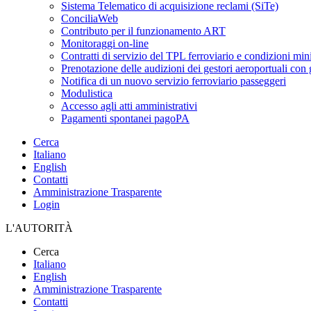
Sistema Telematico di acquisizione reclami (SiTe)
ConciliaWeb
Contributo per il funzionamento ART
Monitoraggi on-line
Contratti di servizio del TPL ferroviario e condizioni min
Prenotazione delle audizioni dei gestori aeroportuali con g
Notifica di un nuovo servizio ferroviario passeggeri
Modulistica
Accesso agli atti amministrativi
Pagamenti spontanei pagoPA
Cerca
Italiano
English
Contatti
Amministrazione Trasparente
Login
L'AUTORITÀ
Cerca
Italiano
English
Amministrazione Trasparente
Contatti