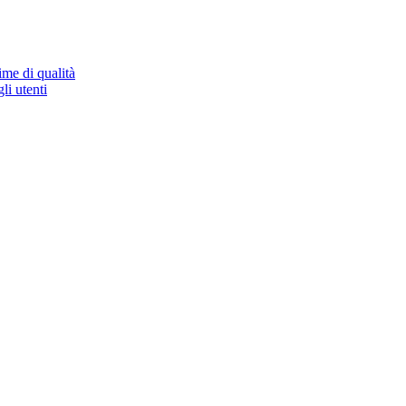
ime di qualità
li utenti