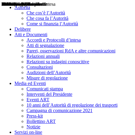
Delibere
Pareri
Consultazioni
Audizioni
Atti di Segnalazione
Accordi e Protocolli d'Intesa
Relazioni annuali
Misure di regolazione
Notizie
Comunicati Stampa
Bollettini ART
Convegni ART
Interviste del Presidente
Articoli in primo piano
Interventi del Presidente
2004
2005
2010
2013
2014
2015
2016
2017
2018
2019
202
2020
2021
2022
2023
2024
2025
2026
Aereo
Marittimo
Terrestre
Autorità
Che cos’è l’Autorità
Che cosa fa l’Autorità
Come si finanzia l’Autorità
Delibere
Atti e Documenti
Accordi e Protocolli d’intesa
Atti di segnalazione
Pareri, osservazioni RdA e altre comunicazioni
Relazioni annuali
Relazioni su indagini conoscitive
Consultazioni
Audizioni dell’Autorità
Misure di regolazione
Media ed Eventi
Comunicati stampa
Interventi del Presidente
Eventi ART
10 anni dell’Autorità di regolazione dei trasporti
Campagna di comunicazione 2021
Press-kit
Bollettino ART
Notizie
Servizi on-line