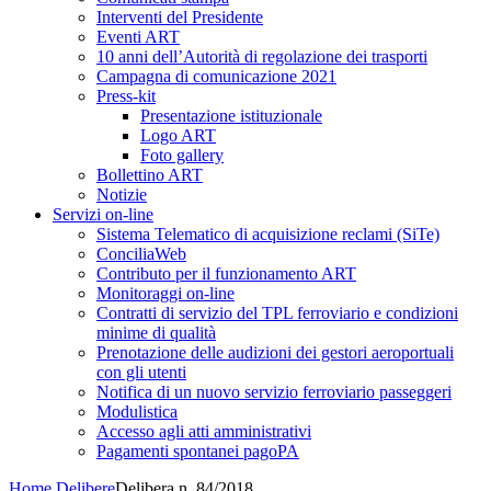
Interventi del Presidente
Eventi ART
10 anni dell’Autorità di regolazione dei trasporti
Campagna di comunicazione 2021
Press-kit
Presentazione istituzionale
Logo ART
Foto gallery
Bollettino ART
Notizie
Servizi on-line
Sistema Telematico di acquisizione reclami (SiTe)
ConciliaWeb
Contributo per il funzionamento ART
Monitoraggi on-line
Contratti di servizio del TPL ferroviario e condizioni
minime di qualità
Prenotazione delle audizioni dei gestori aeroportuali
con gli utenti
Notifica di un nuovo servizio ferroviario passeggeri
Modulistica
Accesso agli atti amministrativi
Pagamenti spontanei pagoPA
Home
Delibere
Delibera n. 84/2018