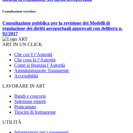
Consultazioni correlate
Consultazione pubblica per la revisione dei Modelli di
regolazione dei diritti aeroportuali approvati con delibera n.
92/2017
ART IN UN CLICK
Che cos’è l’Autorità
Che cosa fa l’Autorità
Come si finanzia l’Autorità
Amministrazione Trasparente
Accessibilità
LAVORARE IN ART
Bandi e concorsi
Selezione esperti
Praticantato
Tirocini di formazione
UTILITÀ
Informazioni per i passeggeri