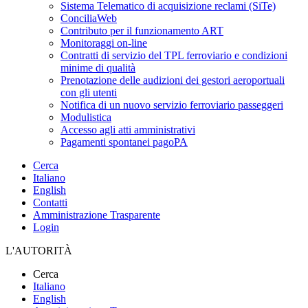
Sistema Telematico di acquisizione reclami (SiTe)
ConciliaWeb
Contributo per il funzionamento ART
Monitoraggi on-line
Contratti di servizio del TPL ferroviario e condizioni
minime di qualità
Prenotazione delle audizioni dei gestori aeroportuali
con gli utenti
Notifica di un nuovo servizio ferroviario passeggeri
Modulistica
Accesso agli atti amministrativi
Pagamenti spontanei pagoPA
Cerca
Italiano
English
Contatti
Amministrazione Trasparente
Login
L'AUTORITÀ
Cerca
Italiano
English