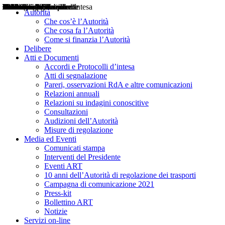
Delibere
Pareri
Consultazioni
Audizioni
Atti di Segnalazione
Accordi e Protocolli d'Intesa
Relazioni annuali
Misure di regolazione
Notizie
Comunicati Stampa
Bollettini ART
Convegni ART
Interviste del Presidente
Articoli in primo piano
Interventi del Presidente
2004
2005
2010
2013
2014
2015
2016
2017
2018
2019
202
2020
2021
2022
2023
2024
2025
2026
Aereo
Marittimo
Terrestre
Autorità
Che cos’è l’Autorità
Che cosa fa l’Autorità
Come si finanzia l’Autorità
Delibere
Atti e Documenti
Accordi e Protocolli d’intesa
Atti di segnalazione
Pareri, osservazioni RdA e altre comunicazioni
Relazioni annuali
Relazioni su indagini conoscitive
Consultazioni
Audizioni dell’Autorità
Misure di regolazione
Media ed Eventi
Comunicati stampa
Interventi del Presidente
Eventi ART
10 anni dell’Autorità di regolazione dei trasporti
Campagna di comunicazione 2021
Press-kit
Bollettino ART
Notizie
Servizi on-line