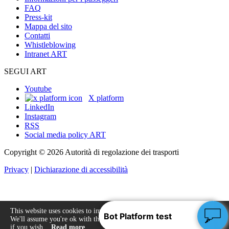
FAQ
Press-kit
Mappa del sito
Contatti
Whistleblowing
Intranet ART
SEGUI ART
Youtube
X platform
LinkedIn
Instagram
RSS
Social media policy ART
Copyright © 2026 Autorità di regolazione dei trasporti
Privacy
|
Dichiarazione di accessibilità
This website uses cookies to improve your experience.
We'll assume you're ok with this, but you can opt-out
Accept
if you wish.
Read more