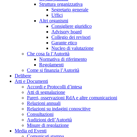
Struttura organizzativa
Segretario generale
Uffici
Altri organismi
Consigliere giuridico
Advisory board
Collegio dei revisori
Garante etico
Nucleo di valutazione
Che cosa fa l’Autorità
Normativa di riferimento
Regolamenti
Come si finanzia l’Autorità
Delibere
Atti e Documenti
Accordi e Protocolli d’intesa
Atti di segnalazione
Pareri, osservazioni RdA e altre comunicazioni
Relazioni annuali
Relazioni su indagini conoscitive
Consultazioni
Audizioni dell’Autorità
Misure di regolazione
Media ed Eventi
Comunicati stampa