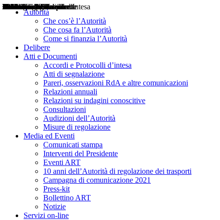
Delibere
Pareri
Consultazioni
Audizioni
Atti di Segnalazione
Accordi e Protocolli d'Intesa
Relazioni annuali
Misure di regolazione
Notizie
Comunicati Stampa
Bollettini ART
Convegni ART
Interviste del Presidente
Articoli in primo piano
Interventi del Presidente
2004
2005
2010
2013
2014
2015
2016
2017
2018
2019
202
2020
2021
2022
2023
2024
2025
2026
Aereo
Marittimo
Terrestre
Autorità
Che cos’è l’Autorità
Che cosa fa l’Autorità
Come si finanzia l’Autorità
Delibere
Atti e Documenti
Accordi e Protocolli d’intesa
Atti di segnalazione
Pareri, osservazioni RdA e altre comunicazioni
Relazioni annuali
Relazioni su indagini conoscitive
Consultazioni
Audizioni dell’Autorità
Misure di regolazione
Media ed Eventi
Comunicati stampa
Interventi del Presidente
Eventi ART
10 anni dell’Autorità di regolazione dei trasporti
Campagna di comunicazione 2021
Press-kit
Bollettino ART
Notizie
Servizi on-line