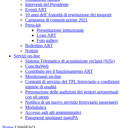
Interventi del Presidente
Eventi ART
10 anni dell’Autorità di regolazione dei trasporti
Campagna di comunicazione 2021
Press-kit
Presentazione istituzionale
Logo ART
Foto gallery
Bollettino ART
Notizie
Servizi on-line
Sistema Telematico di acquisizione reclami (SiTe)
ConciliaWeb
Contributo per il funzionamento ART
Monitoraggi on-line
Contratti di servizio del TPL ferroviario e condizioni
minime di qualità
Prenotazione delle audizioni dei gestori aeroportuali
con gli utenti
Notifica di un nuovo servizio ferroviario passeggeri
Modulistica
Accesso agli atti amministrativi
Pagamenti spontanei pagoPA
Home
Utilità
FAQ