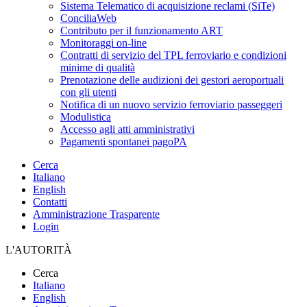
Sistema Telematico di acquisizione reclami (SiTe)
ConciliaWeb
Contributo per il funzionamento ART
Monitoraggi on-line
Contratti di servizio del TPL ferroviario e condizioni
minime di qualità
Prenotazione delle audizioni dei gestori aeroportuali
con gli utenti
Notifica di un nuovo servizio ferroviario passeggeri
Modulistica
Accesso agli atti amministrativi
Pagamenti spontanei pagoPA
Cerca
Italiano
English
Contatti
Amministrazione Trasparente
Login
L'AUTORITÀ
Cerca
Italiano
English