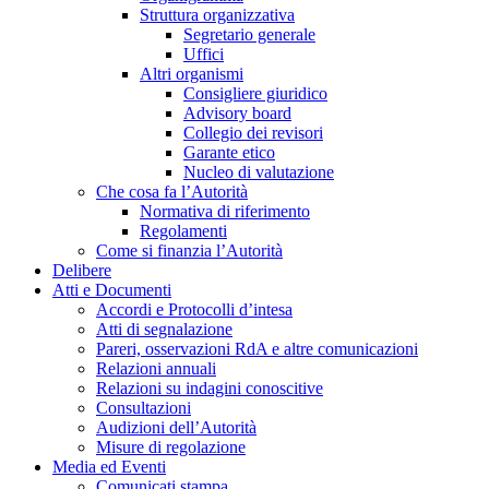
Struttura organizzativa
Segretario generale
Uffici
Altri organismi
Consigliere giuridico
Advisory board
Collegio dei revisori
Garante etico
Nucleo di valutazione
Che cosa fa l’Autorità
Normativa di riferimento
Regolamenti
Come si finanzia l’Autorità
Delibere
Atti e Documenti
Accordi e Protocolli d’intesa
Atti di segnalazione
Pareri, osservazioni RdA e altre comunicazioni
Relazioni annuali
Relazioni su indagini conoscitive
Consultazioni
Audizioni dell’Autorità
Misure di regolazione
Media ed Eventi
Comunicati stampa