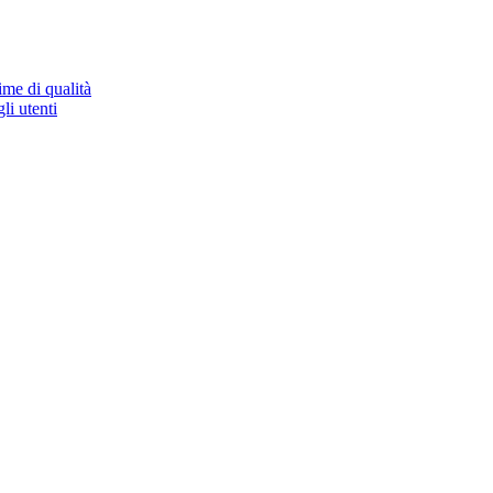
ime di qualità
li utenti