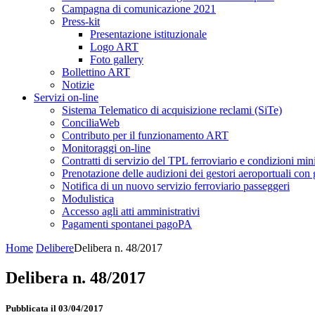
Campagna di comunicazione 2021
Press-kit
Presentazione istituzionale
Logo ART
Foto gallery
Bollettino ART
Notizie
Servizi on-line
Sistema Telematico di acquisizione reclami (SiTe)
ConciliaWeb
Contributo per il funzionamento ART
Monitoraggi on-line
Contratti di servizio del TPL ferroviario e condizioni min
Prenotazione delle audizioni dei gestori aeroportuali con g
Notifica di un nuovo servizio ferroviario passeggeri
Modulistica
Accesso agli atti amministrativi
Pagamenti spontanei pagoPA
Home
Delibere
Delibera n. 48/2017
Delibera n. 48/2017
Pubblicata il 03/04/2017