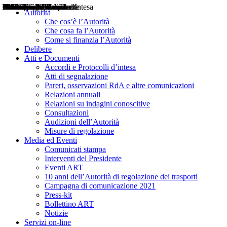
Delibere
Pareri
Consultazioni
Audizioni
Atti di Segnalazione
Accordi e Protocolli d'Intesa
Relazioni annuali
Misure di regolazione
Notizie
Comunicati Stampa
Bollettini ART
Convegni ART
Interviste del Presidente
Articoli in primo piano
Interventi del Presidente
2004
2005
2010
2013
2014
2015
2016
2017
2018
2019
202
2020
2021
2022
2023
2024
2025
2026
Aereo
Marittimo
Terrestre
Autorità
Che cos’è l’Autorità
Che cosa fa l’Autorità
Come si finanzia l’Autorità
Delibere
Atti e Documenti
Accordi e Protocolli d’intesa
Atti di segnalazione
Pareri, osservazioni RdA e altre comunicazioni
Relazioni annuali
Relazioni su indagini conoscitive
Consultazioni
Audizioni dell’Autorità
Misure di regolazione
Media ed Eventi
Comunicati stampa
Interventi del Presidente
Eventi ART
10 anni dell’Autorità di regolazione dei trasporti
Campagna di comunicazione 2021
Press-kit
Bollettino ART
Notizie
Servizi on-line