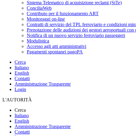
Sistema Telematico di acquisizione reclami (SiTe)
ConciliaWeb
Contributo per il funzionamento ART
Monitoraggi on-line
Contratti di servizio del TPL ferroviario e condizioni min
Prenotazione delle audizioni dei gestori aeroportuali con g
Notifica di un nuovo servizio ferroviario passeggeri
Modulistica
Accesso agli atti amministrativi
Pagamenti spontanei pagoPA
Cerca
Italiano
English
Contatti
Amministrazione Trasparente
Login
L'AUTORITÀ
Cerca
Italiano
English
Amministrazione Trasparente
Contatti