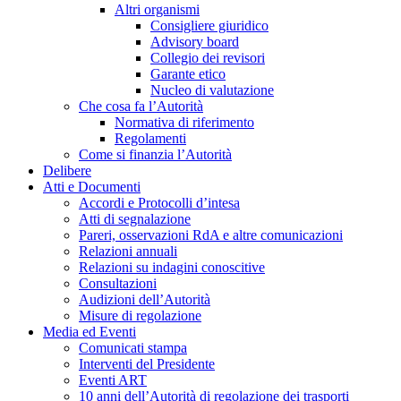
Altri organismi
Consigliere giuridico
Advisory board
Collegio dei revisori
Garante etico
Nucleo di valutazione
Che cosa fa l’Autorità
Normativa di riferimento
Regolamenti
Come si finanzia l’Autorità
Delibere
Atti e Documenti
Accordi e Protocolli d’intesa
Atti di segnalazione
Pareri, osservazioni RdA e altre comunicazioni
Relazioni annuali
Relazioni su indagini conoscitive
Consultazioni
Audizioni dell’Autorità
Misure di regolazione
Media ed Eventi
Comunicati stampa
Interventi del Presidente
Eventi ART
10 anni dell’Autorità di regolazione dei trasporti