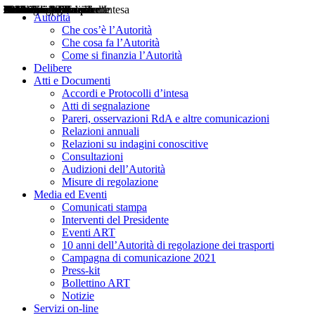
Delibere
Pareri
Consultazioni
Audizioni
Atti di Segnalazione
Accordi e Protocolli d'Intesa
Relazioni annuali
Misure di regolazione
Notizie
Comunicati Stampa
Bollettini ART
Convegni ART
Interviste del Presidente
Articoli in primo piano
Interventi del Presidente
2004
2005
2010
2013
2014
2015
2016
2017
2018
2019
202
2020
2021
2022
2023
2024
2025
2026
Aereo
Marittimo
Terrestre
Autorità
Che cos’è l’Autorità
Che cosa fa l’Autorità
Come si finanzia l’Autorità
Delibere
Atti e Documenti
Accordi e Protocolli d’intesa
Atti di segnalazione
Pareri, osservazioni RdA e altre comunicazioni
Relazioni annuali
Relazioni su indagini conoscitive
Consultazioni
Audizioni dell’Autorità
Misure di regolazione
Media ed Eventi
Comunicati stampa
Interventi del Presidente
Eventi ART
10 anni dell’Autorità di regolazione dei trasporti
Campagna di comunicazione 2021
Press-kit
Bollettino ART
Notizie
Servizi on-line