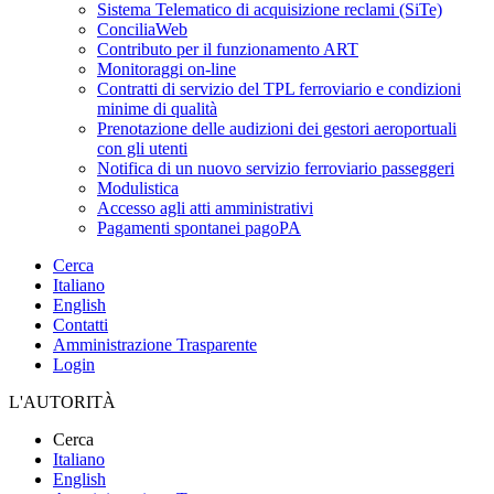
Sistema Telematico di acquisizione reclami (SiTe)
ConciliaWeb
Contributo per il funzionamento ART
Monitoraggi on-line
Contratti di servizio del TPL ferroviario e condizioni
minime di qualità
Prenotazione delle audizioni dei gestori aeroportuali
con gli utenti
Notifica di un nuovo servizio ferroviario passeggeri
Modulistica
Accesso agli atti amministrativi
Pagamenti spontanei pagoPA
Cerca
Italiano
English
Contatti
Amministrazione Trasparente
Login
L'AUTORITÀ
Cerca
Italiano
English