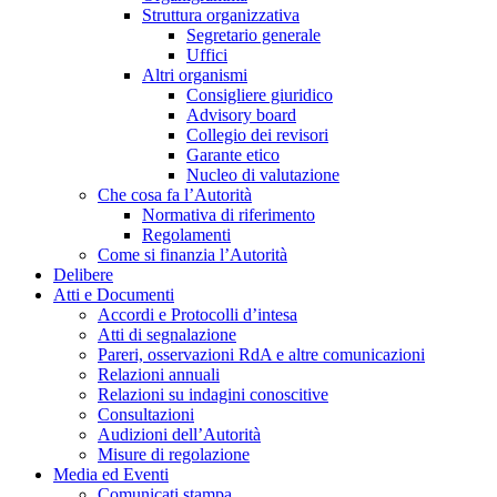
Struttura organizzativa
Segretario generale
Uffici
Altri organismi
Consigliere giuridico
Advisory board
Collegio dei revisori
Garante etico
Nucleo di valutazione
Che cosa fa l’Autorità
Normativa di riferimento
Regolamenti
Come si finanzia l’Autorità
Delibere
Atti e Documenti
Accordi e Protocolli d’intesa
Atti di segnalazione
Pareri, osservazioni RdA e altre comunicazioni
Relazioni annuali
Relazioni su indagini conoscitive
Consultazioni
Audizioni dell’Autorità
Misure di regolazione
Media ed Eventi
Comunicati stampa