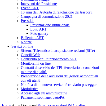
Interventi del Presidente
Eventi ART
10 anni dell’Autorità di regolazione dei trasporti
Campagna di comunicazione 2021
Press-kit
Presentazione istituzionale
Logo ART
Foto gallery
Bollettino ART
Notizie
Servizi on-line
Sistema Telematico di acquisizione reclami (SiTe)
ConciliaWeb
Contributo per il funzionamento ART
Monitoraggi on-line
Contratti di servizio del TPL ferroviario e condizioni
minime di qualità
Prenotazione delle audizioni dei gestori aeroportuali
con gli utenti
Notifica di un nuovo servizio ferroviario passeggeri
Modulistica
Accesso agli atti amministrativi
Pagamenti spontanei pagoPA
Home
Atti e Documenti
Pareri, osservazioni RdA e altre