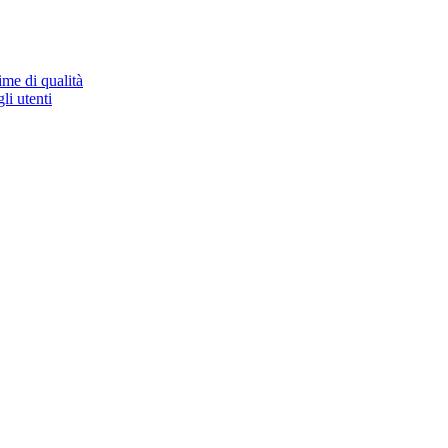
ime di qualità
li utenti