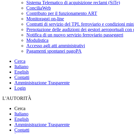
Sistema Telematico di acquisizione reclami (SiTe)
ConciliaWeb
Contributo per il funzionamento ART
Monitoraggi on-line
Contratti di servizio del TPL ferroviario e condizioni min
Prenotazione delle audizioni dei gestori aeroportuali con g
Notifica di un nuovo servizio ferroviario passeggeri
Modulistica
Accesso agli atti amministrativi
Pagamenti spontanei pagoPA
Cerca
Italiano
English
Contatti
Amministrazione Trasparente
Login
L'AUTORITÀ
Cerca
Italiano
English
Amministrazione Trasparente
Contatti