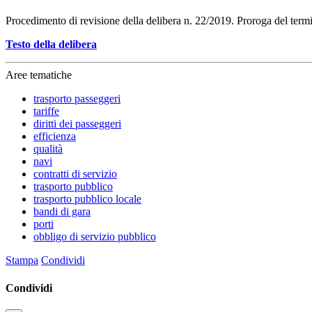
Procedimento di revisione della delibera n. 22/2019. Proroga del termi
Testo della delibera
Aree tematiche
trasporto passeggeri
tariffe
diritti dei passeggeri
efficienza
qualità
navi
contratti di servizio
trasporto pubblico
trasporto pubblico locale
bandi di gara
porti
obbligo di servizio pubblico
Stampa
Condividi
Condividi