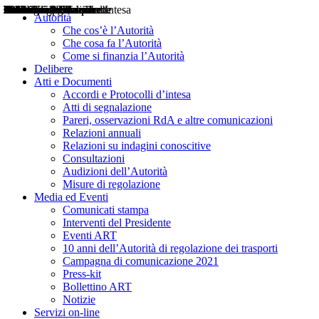
Delibere
Pareri
Consultazioni
Audizioni
Atti di Segnalazione
Accordi e Protocolli d'Intesa
Relazioni annuali
Misure di regolazione
Notizie
Comunicati Stampa
Bollettini ART
Convegni ART
Interviste del Presidente
Articoli in primo piano
Interventi del Presidente
2004
2005
2010
2013
2014
2015
2016
2017
2018
2019
202
2020
2021
2022
2023
2024
2025
2026
Aereo
Marittimo
Terrestre
Autorità
Che cos’è l’Autorità
Che cosa fa l’Autorità
Come si finanzia l’Autorità
Delibere
Atti e Documenti
Accordi e Protocolli d’intesa
Atti di segnalazione
Pareri, osservazioni RdA e altre comunicazioni
Relazioni annuali
Relazioni su indagini conoscitive
Consultazioni
Audizioni dell’Autorità
Misure di regolazione
Media ed Eventi
Comunicati stampa
Interventi del Presidente
Eventi ART
10 anni dell’Autorità di regolazione dei trasporti
Campagna di comunicazione 2021
Press-kit
Bollettino ART
Notizie
Servizi on-line