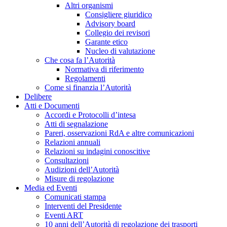
Altri organismi
Consigliere giuridico
Advisory board
Collegio dei revisori
Garante etico
Nucleo di valutazione
Che cosa fa l’Autorità
Normativa di riferimento
Regolamenti
Come si finanzia l’Autorità
Delibere
Atti e Documenti
Accordi e Protocolli d’intesa
Atti di segnalazione
Pareri, osservazioni RdA e altre comunicazioni
Relazioni annuali
Relazioni su indagini conoscitive
Consultazioni
Audizioni dell’Autorità
Misure di regolazione
Media ed Eventi
Comunicati stampa
Interventi del Presidente
Eventi ART
10 anni dell’Autorità di regolazione dei trasporti