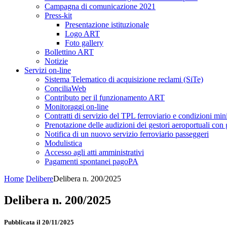
Campagna di comunicazione 2021
Press-kit
Presentazione istituzionale
Logo ART
Foto gallery
Bollettino ART
Notizie
Servizi on-line
Sistema Telematico di acquisizione reclami (SiTe)
ConciliaWeb
Contributo per il funzionamento ART
Monitoraggi on-line
Contratti di servizio del TPL ferroviario e condizioni min
Prenotazione delle audizioni dei gestori aeroportuali con g
Notifica di un nuovo servizio ferroviario passeggeri
Modulistica
Accesso agli atti amministrativi
Pagamenti spontanei pagoPA
Home
Delibere
Delibera n. 200/2025
Delibera n. 200/2025
Pubblicata il 20/11/2025