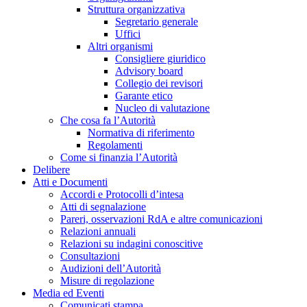
Struttura organizzativa
Segretario generale
Uffici
Altri organismi
Consigliere giuridico
Advisory board
Collegio dei revisori
Garante etico
Nucleo di valutazione
Che cosa fa l’Autorità
Normativa di riferimento
Regolamenti
Come si finanzia l’Autorità
Delibere
Atti e Documenti
Accordi e Protocolli d’intesa
Atti di segnalazione
Pareri, osservazioni RdA e altre comunicazioni
Relazioni annuali
Relazioni su indagini conoscitive
Consultazioni
Audizioni dell’Autorità
Misure di regolazione
Media ed Eventi
Comunicati stampa