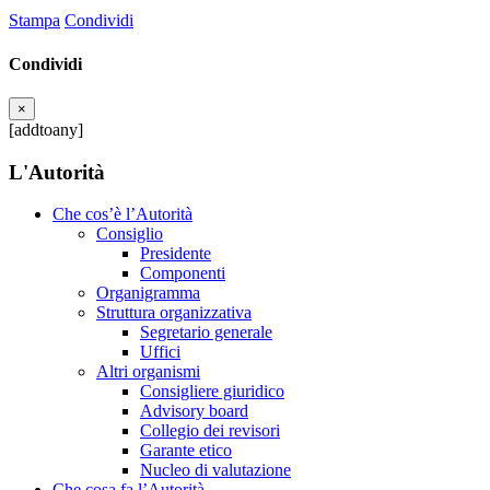
Stampa
Condividi
Condividi
×
[addtoany]
L'Autorità
Che cos’è l’Autorità
Consiglio
Presidente
Componenti
Organigramma
Struttura organizzativa
Segretario generale
Uffici
Altri organismi
Consigliere giuridico
Advisory board
Collegio dei revisori
Garante etico
Nucleo di valutazione
Che cosa fa l’Autorità