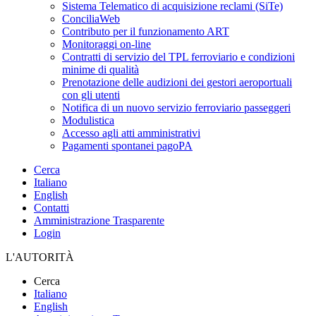
Sistema Telematico di acquisizione reclami (SiTe)
ConciliaWeb
Contributo per il funzionamento ART
Monitoraggi on-line
Contratti di servizio del TPL ferroviario e condizioni
minime di qualità
Prenotazione delle audizioni dei gestori aeroportuali
con gli utenti
Notifica di un nuovo servizio ferroviario passeggeri
Modulistica
Accesso agli atti amministrativi
Pagamenti spontanei pagoPA
Cerca
Italiano
English
Contatti
Amministrazione Trasparente
Login
L'AUTORITÀ
Cerca
Italiano
English