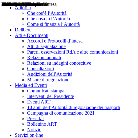
Delibere
Pareri
Consultazioni
Audizioni
Atti di Segnalazione
Accordi e Protocolli d'Intesa
Relazioni annuali
Misure di regolazione
Notizie
Comunicati Stampa
Bollettini ART
Convegni ART
Interviste del Presidente
Articoli in primo piano
Interventi del Presidente
2004
2005
2010
2013
2014
2015
2016
2017
2018
2019
202
2020
2021
2022
2023
2024
2025
2026
Aereo
Marittimo
Terrestre
Autorità
Che cos’è l’Autorità
Che cosa fa l’Autorità
Come si finanzia l’Autorità
Delibere
Atti e Documenti
Accordi e Protocolli d’intesa
Atti di segnalazione
Pareri, osservazioni RdA e altre comunicazioni
Relazioni annuali
Relazioni su indagini conoscitive
Consultazioni
Audizioni dell’Autorità
Misure di regolazione
Media ed Eventi
Comunicati stampa
Interventi del Presidente
Eventi ART
10 anni dell’Autorità di regolazione dei trasporti
Campagna di comunicazione 2021
Press-kit
Bollettino ART
Notizie
Servizi on-line