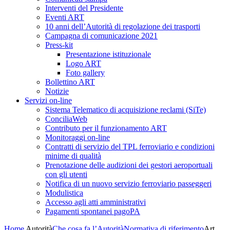
Interventi del Presidente
Eventi ART
10 anni dell’Autorità di regolazione dei trasporti
Campagna di comunicazione 2021
Press-kit
Presentazione istituzionale
Logo ART
Foto gallery
Bollettino ART
Notizie
Servizi on-line
Sistema Telematico di acquisizione reclami (SiTe)
ConciliaWeb
Contributo per il funzionamento ART
Monitoraggi on-line
Contratti di servizio del TPL ferroviario e condizioni
minime di qualità
Prenotazione delle audizioni dei gestori aeroportuali
con gli utenti
Notifica di un nuovo servizio ferroviario passeggeri
Modulistica
Accesso agli atti amministrativi
Pagamenti spontanei pagoPA
Home
Autorità
Che cosa fa l’Autorità
Normativa di riferimento
Art.