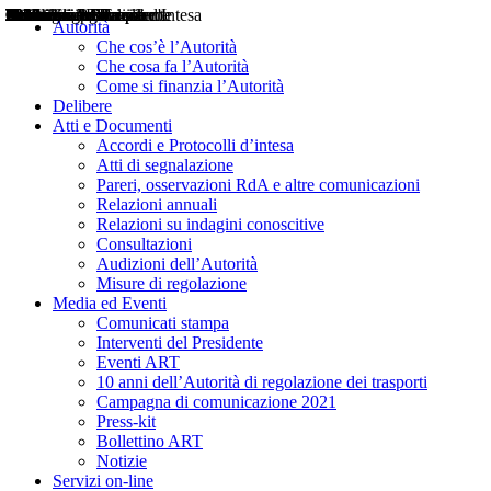
Delibere
Pareri
Consultazioni
Audizioni
Atti di Segnalazione
Accordi e Protocolli d'Intesa
Relazioni annuali
Misure di regolazione
Notizie
Comunicati Stampa
Bollettini ART
Convegni ART
Interviste del Presidente
Articoli in primo piano
Interventi del Presidente
2004
2005
2010
2013
2014
2015
2016
2017
2018
2019
202
2020
2021
2022
2023
2024
2025
2026
Aereo
Marittimo
Terrestre
Autorità
Che cos’è l’Autorità
Che cosa fa l’Autorità
Come si finanzia l’Autorità
Delibere
Atti e Documenti
Accordi e Protocolli d’intesa
Atti di segnalazione
Pareri, osservazioni RdA e altre comunicazioni
Relazioni annuali
Relazioni su indagini conoscitive
Consultazioni
Audizioni dell’Autorità
Misure di regolazione
Media ed Eventi
Comunicati stampa
Interventi del Presidente
Eventi ART
10 anni dell’Autorità di regolazione dei trasporti
Campagna di comunicazione 2021
Press-kit
Bollettino ART
Notizie
Servizi on-line