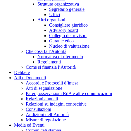
Struttura organizzativa
Segretario generale
Uffici
Altri organismi
Consigliere giuridico
Advisory board
Collegio dei revisori
Garante etico
Nucleo di valutazione
Che cosa fa l’Autorità
Normativa di riferimento
Regolamenti
Come si finanzia l’Autorità
Delibere
Atti e Documenti
Accordi e Protocolli d’intesa
Atti di segnalazione
Pareri, osservazioni RdA e altre comunicazioni
Relazioni annuali
Relazioni su indagini conoscitive
Consultazioni
Audizioni dell’Autorità
Misure di regolazione
Media ed Eventi
Comunicati stampa