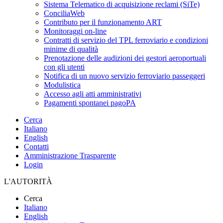
Sistema Telematico di acquisizione reclami (SiTe)
ConciliaWeb
Contributo per il funzionamento ART
Monitoraggi on-line
Contratti di servizio del TPL ferroviario e condizioni
minime di qualità
Prenotazione delle audizioni dei gestori aeroportuali
con gli utenti
Notifica di un nuovo servizio ferroviario passeggeri
Modulistica
Accesso agli atti amministrativi
Pagamenti spontanei pagoPA
Cerca
Italiano
English
Contatti
Amministrazione Trasparente
Login
L'AUTORITÀ
Cerca
Italiano
English