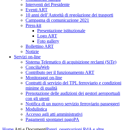
Interventi del Presidente
Eventi ART
10 anni dell’Autorità di regolazione dei trasporti
Campagna di comunicazione 2021
Press-kit
Presentazione istituzionale
Logo ART
Foto gallery
Bollettino ART
Notizie
Servizi on-line
Sistema Telematico di acquisizione reclami (SiTe)
ConciliaWeb
Contributo per il funzionamento ART
Monitoraggi on-line
Contratti di servizio del TPL ferroviario e condizioni
minime di qualità
Prenotazione delle audizioni dei gestori aeroportuali
con gli utenti
Notifica di un nuovo servizio ferroviario passeggeri
Modulistica
Accesso agli atti amministrativi
Pagamenti spontanei pagoPA
Home
Atti e Documenti
Pareri, osservazioni RdA e altre