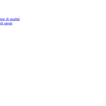
ime di qualità
li utenti