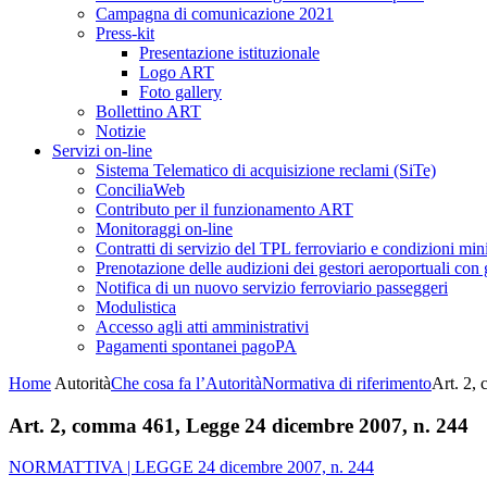
Campagna di comunicazione 2021
Press-kit
Presentazione istituzionale
Logo ART
Foto gallery
Bollettino ART
Notizie
Servizi on-line
Sistema Telematico di acquisizione reclami (SiTe)
ConciliaWeb
Contributo per il funzionamento ART
Monitoraggi on-line
Contratti di servizio del TPL ferroviario e condizioni min
Prenotazione delle audizioni dei gestori aeroportuali con g
Notifica di un nuovo servizio ferroviario passeggeri
Modulistica
Accesso agli atti amministrativi
Pagamenti spontanei pagoPA
Home
Autorità
Che cosa fa l’Autorità
Normativa di riferimento
Art. 2,
Art. 2, comma 461, Legge 24 dicembre 2007, n. 244
NORMATTIVA | LEGGE 24 dicembre 2007, n. 244