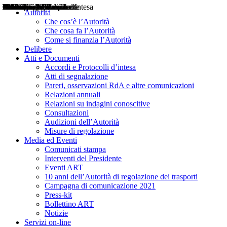
Delibere
Pareri
Consultazioni
Audizioni
Atti di Segnalazione
Accordi e Protocolli d'Intesa
Relazioni annuali
Misure di regolazione
Notizie
Comunicati Stampa
Bollettini ART
Convegni ART
Interviste del Presidente
Articoli in primo piano
Interventi del Presidente
2004
2005
2010
2013
2014
2015
2016
2017
2018
2019
202
2020
2021
2022
2023
2024
2025
2026
Aereo
Marittimo
Terrestre
Autorità
Che cos’è l’Autorità
Che cosa fa l’Autorità
Come si finanzia l’Autorità
Delibere
Atti e Documenti
Accordi e Protocolli d’intesa
Atti di segnalazione
Pareri, osservazioni RdA e altre comunicazioni
Relazioni annuali
Relazioni su indagini conoscitive
Consultazioni
Audizioni dell’Autorità
Misure di regolazione
Media ed Eventi
Comunicati stampa
Interventi del Presidente
Eventi ART
10 anni dell’Autorità di regolazione dei trasporti
Campagna di comunicazione 2021
Press-kit
Bollettino ART
Notizie
Servizi on-line