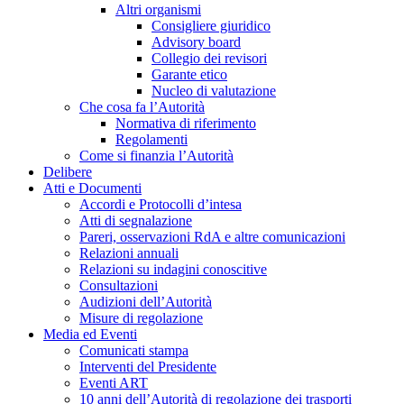
Altri organismi
Consigliere giuridico
Advisory board
Collegio dei revisori
Garante etico
Nucleo di valutazione
Che cosa fa l’Autorità
Normativa di riferimento
Regolamenti
Come si finanzia l’Autorità
Delibere
Atti e Documenti
Accordi e Protocolli d’intesa
Atti di segnalazione
Pareri, osservazioni RdA e altre comunicazioni
Relazioni annuali
Relazioni su indagini conoscitive
Consultazioni
Audizioni dell’Autorità
Misure di regolazione
Media ed Eventi
Comunicati stampa
Interventi del Presidente
Eventi ART
10 anni dell’Autorità di regolazione dei trasporti