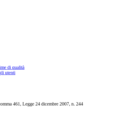
ime di qualità
li utenti
 comma 461, Legge 24 dicembre 2007, n. 244