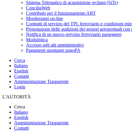
Sistema Telematico di acquisizione reclami (SiTe)
ConciliaWeb
Contributo per il funzionamento ART
Monitoraggi on-line
Contratti di servizio del TPL ferroviario e condizioni min
Prenotazione delle audizioni dei gestori aeroportuali con g
Notifica di un nuovo servizio ferroviario passeggeri
Modulistica
Accesso agli atti amministrativi
Pagamenti spontanei pagoPA
Cerca
Italiano
English
Contatti
Amministrazione Trasparente
Login
L'AUTORITÀ
Cerca
Italiano
English
Amministrazione Trasparente
Contatti