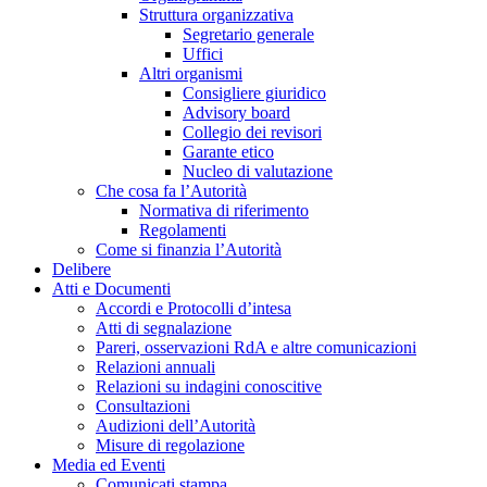
Struttura organizzativa
Segretario generale
Uffici
Altri organismi
Consigliere giuridico
Advisory board
Collegio dei revisori
Garante etico
Nucleo di valutazione
Che cosa fa l’Autorità
Normativa di riferimento
Regolamenti
Come si finanzia l’Autorità
Delibere
Atti e Documenti
Accordi e Protocolli d’intesa
Atti di segnalazione
Pareri, osservazioni RdA e altre comunicazioni
Relazioni annuali
Relazioni su indagini conoscitive
Consultazioni
Audizioni dell’Autorità
Misure di regolazione
Media ed Eventi
Comunicati stampa