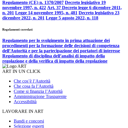
Regolamento (CE) n. 1370/2007
Decreto legislativo 19
novembre 1997, n. 422
Art. 37 Decreto legge 6 dicembre 2011,
n. 201
Legge 14 novembre 1995, n. 481
Decreto legislativo 23
dicembre 2022, n. 201
Legge 5 agosto 2022, n. 118
Regolamenti correlati
Regolamento per lo svolgimento in prima attuazione dei
procedimenti per la formazione delle decisioni di competenza
dell’Autorità e per la partecipazione dei portatori di interesse
Regolamento di disciplina dell’analisi di impatto della
regolazione e della verifica di impatto della regolazione
ART IN UN CLICK
Che cos’è l’Autorità
Che cosa fa l’Autorità
Come si finanzia l’Autorità
Amministrazione Trasparente
Accessibilità
LAVORARE IN ART
Bandi e concorsi
Selezione esperti