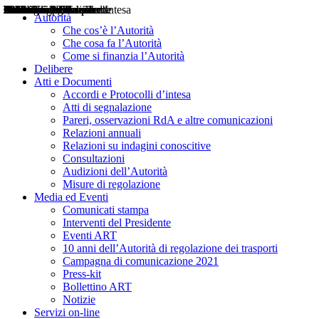
Delibere
Pareri
Consultazioni
Audizioni
Atti di Segnalazione
Accordi e Protocolli d'Intesa
Relazioni annuali
Misure di regolazione
Notizie
Comunicati Stampa
Bollettini ART
Convegni ART
Interviste del Presidente
Articoli in primo piano
Interventi del Presidente
2004
2005
2010
2013
2014
2015
2016
2017
2018
2019
202
2020
2021
2022
2023
2024
2025
2026
Aereo
Marittimo
Terrestre
Autorità
Che cos’è l’Autorità
Che cosa fa l’Autorità
Come si finanzia l’Autorità
Delibere
Atti e Documenti
Accordi e Protocolli d’intesa
Atti di segnalazione
Pareri, osservazioni RdA e altre comunicazioni
Relazioni annuali
Relazioni su indagini conoscitive
Consultazioni
Audizioni dell’Autorità
Misure di regolazione
Media ed Eventi
Comunicati stampa
Interventi del Presidente
Eventi ART
10 anni dell’Autorità di regolazione dei trasporti
Campagna di comunicazione 2021
Press-kit
Bollettino ART
Notizie
Servizi on-line