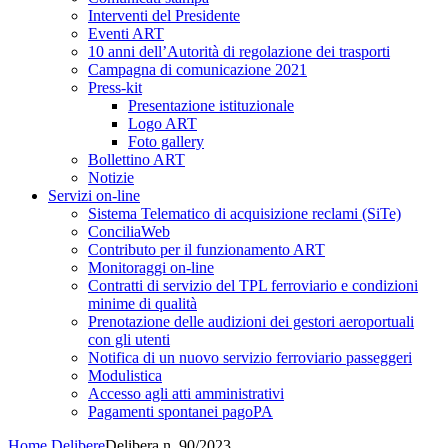
Interventi del Presidente
Eventi ART
10 anni dell’Autorità di regolazione dei trasporti
Campagna di comunicazione 2021
Press-kit
Presentazione istituzionale
Logo ART
Foto gallery
Bollettino ART
Notizie
Servizi on-line
Sistema Telematico di acquisizione reclami (SiTe)
ConciliaWeb
Contributo per il funzionamento ART
Monitoraggi on-line
Contratti di servizio del TPL ferroviario e condizioni
minime di qualità
Prenotazione delle audizioni dei gestori aeroportuali
con gli utenti
Notifica di un nuovo servizio ferroviario passeggeri
Modulistica
Accesso agli atti amministrativi
Pagamenti spontanei pagoPA
Home
Delibere
Delibera n. 90/2023