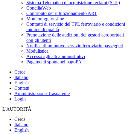
Sistema Telematico di acquisizione reclami (SiTe)
ConciliaWeb
Contributo per il funzionamento ART
Monitoraggi on-line
Contratti di servizio del TPL ferroviario e condizioni
minime di qualità
Prenotazione delle audizioni dei gestori aeroportuali
con gli utenti
Notifica di un nuovo servizio ferroviario passeggeri
Modulistica
Accesso agli atti amministrativi
Pagamenti spontanei pagoPA
Cerca
Italiano
English
Contatti
Amministrazione Trasparente
Login
L'AUTORITÀ
Cerca
Italiano
English