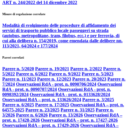
ART n. 244/2022 del 14 dicembre 2022
Misure di regolazione correlate
Modalità di svolgimento delle procedure di affidamento dei
servizi di trasporto pubblico locale passeggeri su strada
(autobus, metropolitane, tram, filobus, ecc.) e per ferrovia, di
cui alla delibera n. 154/2019, come emendata dalle delibere nn.
113/2021, 64/2024 e 177/2024
Pareri correlati
Parere n. 5/2020
Parere n. 19/2021
Parere n. 2/2022
Parere n.
5/2022
Parere n. 6/2022
Parere n. 9/2022
Parere n. 5/2023
Parere n. 11/2023
Parere n. 12/2023
Parere n. 20/2023
Parere n.
7/2024
Osservazioni RdA - prot. n. 0090706/2024
Osservazioni
RdA - prot. n. 0090707/2024
Osservazioni RdA - prot. n.
0098392/2024
Osservazioni RdA - prot. n. 0133628/2024
Osservazioni RdA – prot. n. 133626/2024
Parere n. 3/2025
Parere n. 6/2025
Parere n. 17/2025
Osservazioni RdA – prot. n.
64575-2025
Parere n. 23/2025
Parere n. 31/2025
Parere n.
3/2026
Parere n. 6/2026
Parere n. 13/2026
Osservazioni RdA –
prot. n. 17428-2026
Osservazioni RdA – prot. n. 17427-2026
Osservazioni RdA – prot. n. 17429-2026
Osservazioni RdA –