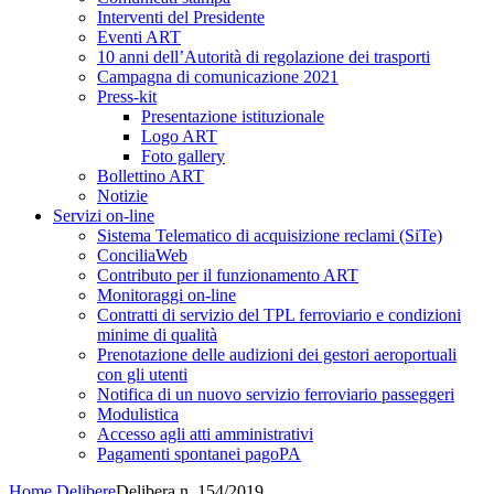
Interventi del Presidente
Eventi ART
10 anni dell’Autorità di regolazione dei trasporti
Campagna di comunicazione 2021
Press-kit
Presentazione istituzionale
Logo ART
Foto gallery
Bollettino ART
Notizie
Servizi on-line
Sistema Telematico di acquisizione reclami (SiTe)
ConciliaWeb
Contributo per il funzionamento ART
Monitoraggi on-line
Contratti di servizio del TPL ferroviario e condizioni
minime di qualità
Prenotazione delle audizioni dei gestori aeroportuali
con gli utenti
Notifica di un nuovo servizio ferroviario passeggeri
Modulistica
Accesso agli atti amministrativi
Pagamenti spontanei pagoPA
Home
Delibere
Delibera n. 154/2019