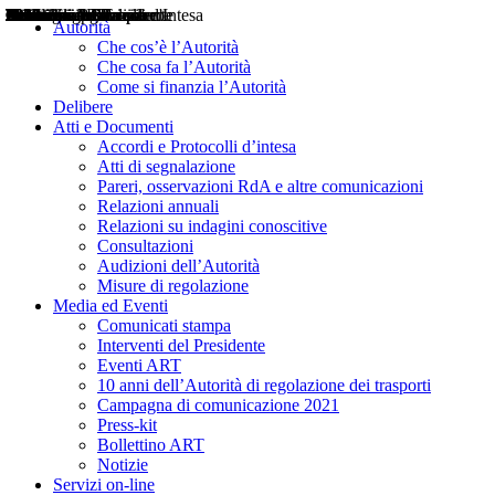
Delibere
Pareri
Consultazioni
Audizioni
Atti di Segnalazione
Accordi e Protocolli d'Intesa
Relazioni annuali
Misure di regolazione
Notizie
Comunicati Stampa
Bollettini ART
Convegni ART
Interviste del Presidente
Articoli in primo piano
Interventi del Presidente
2004
2005
2010
2013
2014
2015
2016
2017
2018
2019
202
2020
2021
2022
2023
2024
2025
2026
Aereo
Marittimo
Terrestre
Autorità
Che cos’è l’Autorità
Che cosa fa l’Autorità
Come si finanzia l’Autorità
Delibere
Atti e Documenti
Accordi e Protocolli d’intesa
Atti di segnalazione
Pareri, osservazioni RdA e altre comunicazioni
Relazioni annuali
Relazioni su indagini conoscitive
Consultazioni
Audizioni dell’Autorità
Misure di regolazione
Media ed Eventi
Comunicati stampa
Interventi del Presidente
Eventi ART
10 anni dell’Autorità di regolazione dei trasporti
Campagna di comunicazione 2021
Press-kit
Bollettino ART
Notizie
Servizi on-line