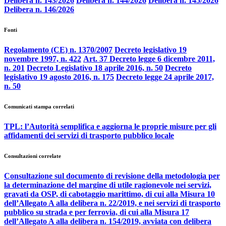
Delibera n. 143/2026
Delibera n. 144/2026
Delibera n. 145/2026
Delibera n. 146/2026
Fonti
Regolamento (CE) n. 1370/2007
Decreto legislativo 19
novembre 1997, n. 422
Art. 37 Decreto legge 6 dicembre 2011,
n. 201
Decreto Legislativo 18 aprile 2016, n. 50
Decreto
legislativo 19 agosto 2016, n. 175
Decreto legge 24 aprile 2017,
n. 50
Comunicati stampa correlati
TPL: l’Autorità semplifica e aggiorna le proprie misure per gli
affidamenti dei servizi di trasporto pubblico locale
Consultazioni correlate
Consultazione sul documento di revisione della metodologia per
la determinazione del margine di utile ragionevole nei servizi,
gravati da OSP, di cabotaggio marittimo, di cui alla Misura 10
dell’Allegato A alla delibera n. 22/2019, e nei servizi di trasporto
pubblico su strada e per ferrovia, di cui alla Misura 17
dell’Allegato A alla delibera n. 154/2019, avviata con delibera