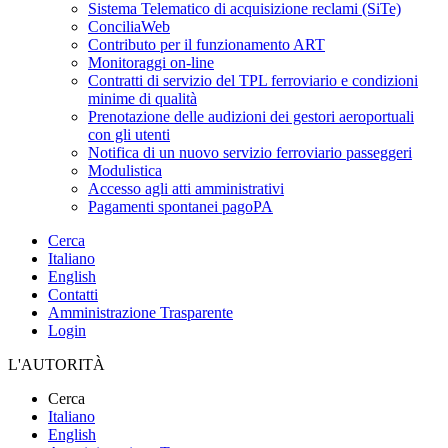
Sistema Telematico di acquisizione reclami (SiTe)
ConciliaWeb
Contributo per il funzionamento ART
Monitoraggi on-line
Contratti di servizio del TPL ferroviario e condizioni
minime di qualità
Prenotazione delle audizioni dei gestori aeroportuali
con gli utenti
Notifica di un nuovo servizio ferroviario passeggeri
Modulistica
Accesso agli atti amministrativi
Pagamenti spontanei pagoPA
Cerca
Italiano
English
Contatti
Amministrazione Trasparente
Login
L'AUTORITÀ
Cerca
Italiano
English