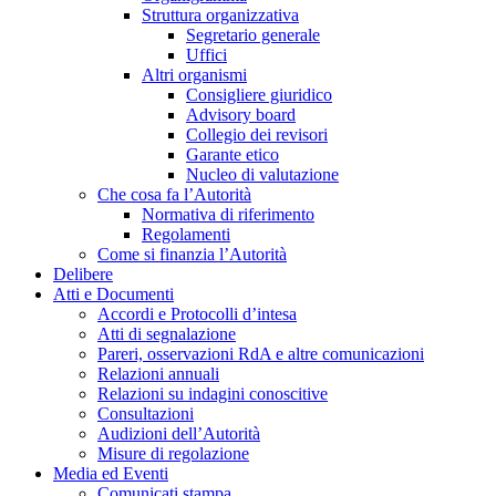
Struttura organizzativa
Segretario generale
Uffici
Altri organismi
Consigliere giuridico
Advisory board
Collegio dei revisori
Garante etico
Nucleo di valutazione
Che cosa fa l’Autorità
Normativa di riferimento
Regolamenti
Come si finanzia l’Autorità
Delibere
Atti e Documenti
Accordi e Protocolli d’intesa
Atti di segnalazione
Pareri, osservazioni RdA e altre comunicazioni
Relazioni annuali
Relazioni su indagini conoscitive
Consultazioni
Audizioni dell’Autorità
Misure di regolazione
Media ed Eventi
Comunicati stampa