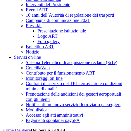
Interventi del Presidente
Eventi ART
10 anni dell’Autorità di regolazione dei trasporti
Campagna di comunicazione 2021
Press-kit
Presentazione istituzionale
Logo ART
Foto gallery
Bollettino ART
Notizie
Servizi on-line
Sistema Telematico di acquisizione reclami (SiTe)
ConciliaWeb
Contributo per il funzionamento ART
Monitoraggi on-line
Contratti di servizio del TPL ferroviario e condizioni
minime di qualità
Prenotazione delle audizioni dei gestori aeroportuali
con gli utenti
Notifica di un nuovo servizio ferroviario passeggeri
Modulistica
Accesso agli atti amministrativi
Pagamenti spontanei pagoPA
Home
Delibere
Delibera n. 6/2014