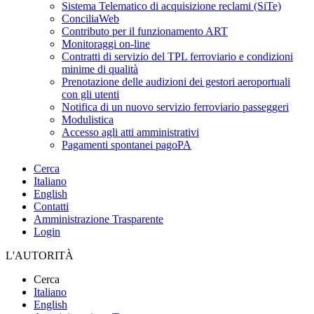
Sistema Telematico di acquisizione reclami (SiTe)
ConciliaWeb
Contributo per il funzionamento ART
Monitoraggi on-line
Contratti di servizio del TPL ferroviario e condizioni
minime di qualità
Prenotazione delle audizioni dei gestori aeroportuali
con gli utenti
Notifica di un nuovo servizio ferroviario passeggeri
Modulistica
Accesso agli atti amministrativi
Pagamenti spontanei pagoPA
Cerca
Italiano
English
Contatti
Amministrazione Trasparente
Login
L'AUTORITÀ
Cerca
Italiano
English