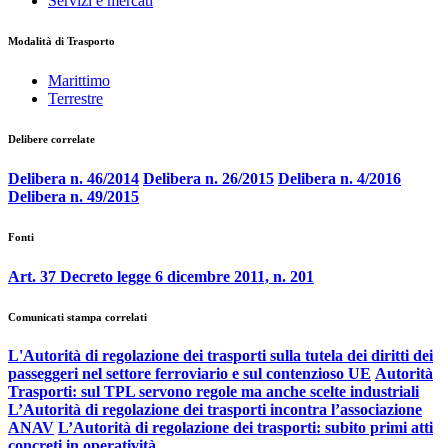
Servizi e mercati
Modalità di Trasporto
Marittimo
Terrestre
Delibere correlate
Delibera n. 46/2014
Delibera n. 26/2015
Delibera n. 4/2016
Delibera n. 49/2015
Fonti
Art. 37 Decreto legge 6 dicembre 2011, n. 201
Comunicati stampa correlati
L'Autorità di regolazione dei trasporti sulla tutela dei diritti dei
passeggeri nel settore ferroviario e sul contenzioso UE
Autorità
Trasporti: sul TPL servono regole ma anche scelte industriali
L’Autorità di regolazione dei trasporti incontra l’associazione
ANAV
L’Autorità di regolazione dei trasporti: subito primi atti
concreti in operatività