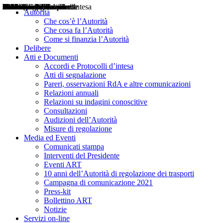
Delibere
Pareri
Consultazioni
Audizioni
Atti di Segnalazione
Accordi e Protocolli d'Intesa
Relazioni annuali
Misure di regolazione
Notizie
Comunicati Stampa
Bollettini ART
Convegni ART
Interviste del Presidente
Articoli in primo piano
Interventi del Presidente
2004
2005
2010
2013
2014
2015
2016
2017
2018
2019
202
2020
2021
2022
2023
2024
2025
2026
Aereo
Marittimo
Terrestre
Autorità
Che cos’è l’Autorità
Che cosa fa l’Autorità
Come si finanzia l’Autorità
Delibere
Atti e Documenti
Accordi e Protocolli d’intesa
Atti di segnalazione
Pareri, osservazioni RdA e altre comunicazioni
Relazioni annuali
Relazioni su indagini conoscitive
Consultazioni
Audizioni dell’Autorità
Misure di regolazione
Media ed Eventi
Comunicati stampa
Interventi del Presidente
Eventi ART
10 anni dell’Autorità di regolazione dei trasporti
Campagna di comunicazione 2021
Press-kit
Bollettino ART
Notizie
Servizi on-line