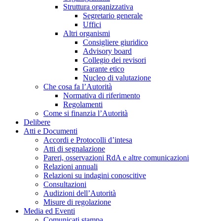
Struttura organizzativa
Segretario generale
Uffici
Altri organismi
Consigliere giuridico
Advisory board
Collegio dei revisori
Garante etico
Nucleo di valutazione
Che cosa fa l’Autorità
Normativa di riferimento
Regolamenti
Come si finanzia l’Autorità
Delibere
Atti e Documenti
Accordi e Protocolli d’intesa
Atti di segnalazione
Pareri, osservazioni RdA e altre comunicazioni
Relazioni annuali
Relazioni su indagini conoscitive
Consultazioni
Audizioni dell’Autorità
Misure di regolazione
Media ed Eventi
Comunicati stampa