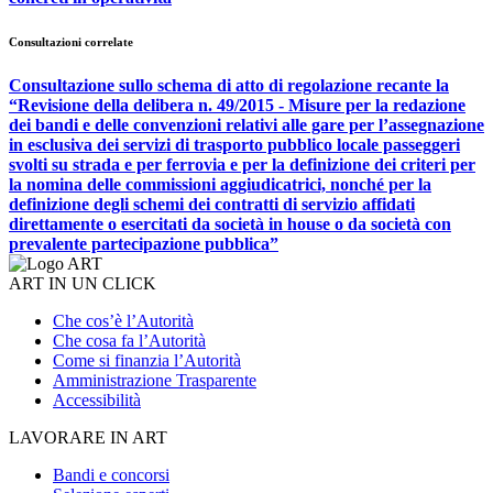
Consultazioni correlate
Consultazione sullo schema di atto di regolazione recante la
“Revisione della delibera n. 49/2015 - Misure per la redazione
dei bandi e delle convenzioni relativi alle gare per l’assegnazione
in esclusiva dei servizi di trasporto pubblico locale passeggeri
svolti su strada e per ferrovia e per la definizione dei criteri per
la nomina delle commissioni aggiudicatrici, nonché per la
definizione degli schemi dei contratti di servizio affidati
direttamente o esercitati da società in house o da società con
prevalente partecipazione pubblica”
ART IN UN CLICK
Che cos’è l’Autorità
Che cosa fa l’Autorità
Come si finanzia l’Autorità
Amministrazione Trasparente
Accessibilità
LAVORARE IN ART
Bandi e concorsi