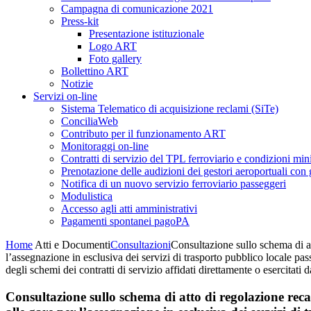
Campagna di comunicazione 2021
Press-kit
Presentazione istituzionale
Logo ART
Foto gallery
Bollettino ART
Notizie
Servizi on-line
Sistema Telematico di acquisizione reclami (SiTe)
ConciliaWeb
Contributo per il funzionamento ART
Monitoraggi on-line
Contratti di servizio del TPL ferroviario e condizioni min
Prenotazione delle audizioni dei gestori aeroportuali con g
Notifica di un nuovo servizio ferroviario passeggeri
Modulistica
Accesso agli atti amministrativi
Pagamenti spontanei pagoPA
Home
Atti e Documenti
Consultazioni
Consultazione sullo schema di at
l’assegnazione in esclusiva dei servizi di trasporto pubblico locale pas
degli schemi dei contratti di servizio affidati direttamente o esercitat
Consultazione sullo schema di atto di regolazione reca