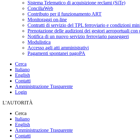
Sistema Telematico di acquisizione reclami (SiTe)
ConciliaWeb
Contributo per il funzionamento ART
Monitoraggi on-line
Contratti di servizio del TPL ferroviario e condizioni min
Prenotazione delle audizioni dei gestori aeroportuali con g
Notifica di un nuovo servizio ferroviario passeggeri
Modulistica
Accesso agli atti amministrativi
Pagamenti spontanei pagoPA
Cerca
Italiano
English
Contatti
Amministrazione Trasparente
Login
L'AUTORITÀ
Cerca
Italiano
English
Amministrazione Trasparente
Contatti