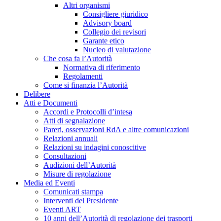
Altri organismi
Consigliere giuridico
Advisory board
Collegio dei revisori
Garante etico
Nucleo di valutazione
Che cosa fa l’Autorità
Normativa di riferimento
Regolamenti
Come si finanzia l’Autorità
Delibere
Atti e Documenti
Accordi e Protocolli d’intesa
Atti di segnalazione
Pareri, osservazioni RdA e altre comunicazioni
Relazioni annuali
Relazioni su indagini conoscitive
Consultazioni
Audizioni dell’Autorità
Misure di regolazione
Media ed Eventi
Comunicati stampa
Interventi del Presidente
Eventi ART
10 anni dell’Autorità di regolazione dei trasporti