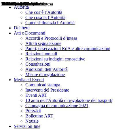
Delibere
Pareri
Consultazioni
Audizioni
Atti di Segnalazione
Accordi e Protocolli d'Intesa
Relazioni annuali
Misure di regolazione
Notizie
Comunicati Stampa
Bollettini ART
Convegni ART
Interviste del Presidente
Articoli in primo piano
Interventi del Presidente
2004
2005
2010
2013
2014
2015
2016
2017
2018
2019
202
2020
2021
2022
2023
2024
2025
2026
Aereo
Marittimo
Terrestre
Autorità
Che cos’è l’Autorità
Che cosa fa l’Autorità
Come si finanzia l’Autorità
Delibere
Atti e Documenti
Accordi e Protocolli d’intesa
Atti di segnalazione
Pareri, osservazioni RdA e altre comunicazioni
Relazioni annuali
Relazioni su indagini conoscitive
Consultazioni
Audizioni dell’Autorità
Misure di regolazione
Media ed Eventi
Comunicati stampa
Interventi del Presidente
Eventi ART
10 anni dell’Autorità di regolazione dei trasporti
Campagna di comunicazione 2021
Press-kit
Bollettino ART
Notizie
Servizi on-line