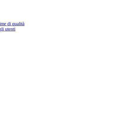
ime di qualità
li utenti