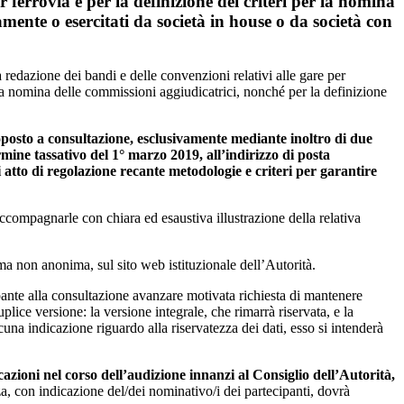
r ferrovia e per la definizione dei criteri per la nomina
amente o esercitati da società in house o da società con
redazione dei bandi e delle convenzioni relativi alle gare per
er la nomina delle commissioni aggiudicatrici, nonché per la definizione
ttoposto a consultazione, esclusivamente mediante inoltro di due
ne tassativo del 1° marzo 2019, all’indirizzo di posta
 atto di regolazione recante metodologie e criteri per garantire
accompagnarle con chiara ed esaustiva illustrazione della relativa
rma non anonima, sul sito web istituzionale dell’Autorità.
ipante alla consultazione avanzare motivata richiesta di mantenere
lice versione: la versione integrale, che rimarrà riservata, e la
cuna indicazione riguardo alla riservatezza dei dati, esso si intenderà
cazioni nel corso dell’audizione innanzi al Consiglio dell’Autorità,
za, con indicazione del/dei nominativo/i dei partecipanti, dovrà