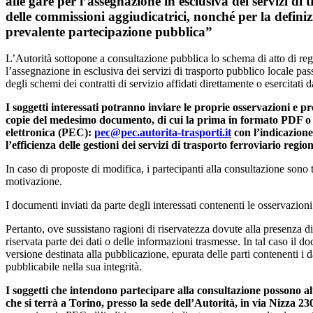
alle gare per l’assegnazione in esclusiva dei servizi di 
delle commissioni aggiudicatrici, nonché per la definizi
prevalente partecipazione pubblica”
L’Autorità sottopone a consultazione pubblica lo schema di atto di reg
l’assegnazione in esclusiva dei servizi di trasporto pubblico locale pas
degli schemi dei contratti di servizio affidati direttamente o esercitati
I soggetti interessati potranno inviare le proprie osservazioni e p
copie del medesimo documento, di cui la prima in formato PDF o P
elettronica (PEC):
pec@pec.autorita-trasporti.it
con l’indicazione
l’efficienza delle gestioni dei servizi di trasporto ferroviario regio
In caso di proposte di modifica, i partecipanti alla consultazione sono 
motivazione.
I documenti inviati da parte degli interessati contenenti le osservazion
Pertanto, ove sussistano ragioni di riservatezza dovute alla presenza d
riservata parte dei dati o delle informazioni trasmesse. In tal caso il 
versione destinata alla pubblicazione, epurata delle parti contenenti i d
pubblicabile nella sua integrità.
I soggetti che intendono partecipare alla consultazione possono alt
che si terrà a Torino, presso la sede dell’Autorità, in via Nizza 23