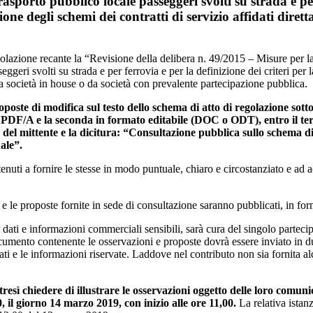
trasporto pubblico locale passeggeri svolti su strada e pe
one degli schemi dei contratti di servizio affidati dirett
olazione recante la “Revisione della delibera n. 49/2015 – Misure per la 
seggeri svolti su strada e per ferrovia e per la definizione dei criteri p
 da società in house o da società con prevalente partecipazione pubblica.
roposte di modifica sul testo dello schema di atto di regolazione so
DF/A e la seconda in formato editabile (DOC o ODT), entro il termi
 del mittente e la dicitura: “Consultazione pubblica sullo schema di
nale”.
tenuti a fornire le stesse in modo puntuale, chiaro e circostanziato e ad 
i e le proposte fornite in sede di consultazione saranno pubblicati, in fo
i dati e informazioni commerciali sensibili, sarà cura del singolo partec
documento contenente le osservazioni e proposte dovrà essere inviato in dup
ati e le informazioni riservate. Laddove nel contributo non sia fornita al
resì chiedere di illustrare le osservazioni oggetto delle loro comuni
0, il giorno 14 marzo 2019, con inizio alle ore 11,00.
La relativa istan