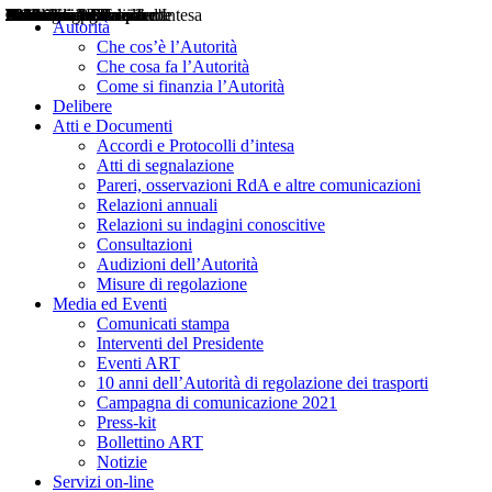
Delibere
Pareri
Consultazioni
Audizioni
Atti di Segnalazione
Accordi e Protocolli d'Intesa
Relazioni annuali
Misure di regolazione
Notizie
Comunicati Stampa
Bollettini ART
Convegni ART
Interviste del Presidente
Articoli in primo piano
Interventi del Presidente
2004
2005
2010
2013
2014
2015
2016
2017
2018
2019
202
2020
2021
2022
2023
2024
2025
2026
Aereo
Marittimo
Terrestre
Autorità
Che cos’è l’Autorità
Che cosa fa l’Autorità
Come si finanzia l’Autorità
Delibere
Atti e Documenti
Accordi e Protocolli d’intesa
Atti di segnalazione
Pareri, osservazioni RdA e altre comunicazioni
Relazioni annuali
Relazioni su indagini conoscitive
Consultazioni
Audizioni dell’Autorità
Misure di regolazione
Media ed Eventi
Comunicati stampa
Interventi del Presidente
Eventi ART
10 anni dell’Autorità di regolazione dei trasporti
Campagna di comunicazione 2021
Press-kit
Bollettino ART
Notizie
Servizi on-line