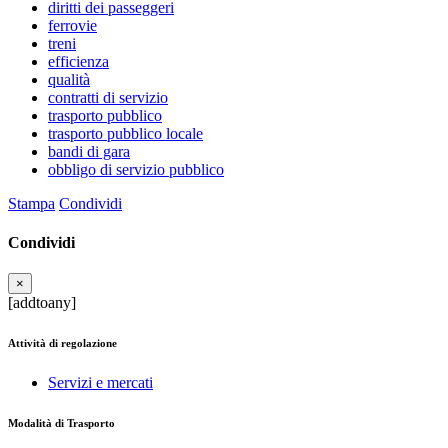
diritti dei passeggeri
ferrovie
treni
efficienza
qualità
contratti di servizio
trasporto pubblico
trasporto pubblico locale
bandi di gara
obbligo di servizio pubblico
Stampa
Condividi
Condividi
×
[addtoany]
Attività di regolazione
Servizi e mercati
Modalità di Trasporto