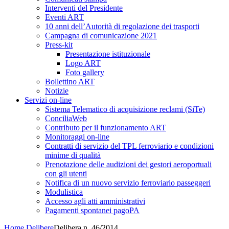
Interventi del Presidente
Eventi ART
10 anni dell’Autorità di regolazione dei trasporti
Campagna di comunicazione 2021
Press-kit
Presentazione istituzionale
Logo ART
Foto gallery
Bollettino ART
Notizie
Servizi on-line
Sistema Telematico di acquisizione reclami (SiTe)
ConciliaWeb
Contributo per il funzionamento ART
Monitoraggi on-line
Contratti di servizio del TPL ferroviario e condizioni
minime di qualità
Prenotazione delle audizioni dei gestori aeroportuali
con gli utenti
Notifica di un nuovo servizio ferroviario passeggeri
Modulistica
Accesso agli atti amministrativi
Pagamenti spontanei pagoPA
Home
Delibere
Delibera n. 46/2014