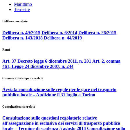
Marittimo
Terrestre
Delibere correlate
Delibera n. 49/2015
Delibera n. 6/2014
Delibera n. 26/2015
Delibera n. 143/2018
Delibera n. 44/2019
Fonti
Art. 37 Decreto legge 6 dicembre 2011, n. 201
Art. 2, comma
461, Legge 24 dicembre 2007, n. 244
Comunicati stampa correlati
Avviata consultazione sulle regole per le gare nel trasporto
pubblico locale ‒ Audizione il 31 luglio a Torino
Consultazioni correlate
Consultazione sulle questioni regolatorie relative
all’assegnazione in esclusiva dei servizi di trasporto pubblico
locale – Termine di scadenza 5 agosto 2014
Consultazione sullo