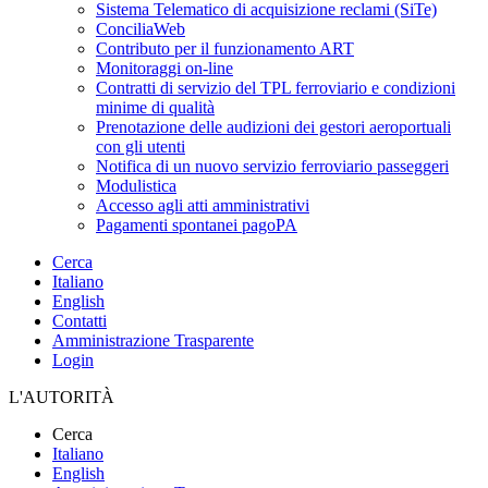
Sistema Telematico di acquisizione reclami (SiTe)
ConciliaWeb
Contributo per il funzionamento ART
Monitoraggi on-line
Contratti di servizio del TPL ferroviario e condizioni
minime di qualità
Prenotazione delle audizioni dei gestori aeroportuali
con gli utenti
Notifica di un nuovo servizio ferroviario passeggeri
Modulistica
Accesso agli atti amministrativi
Pagamenti spontanei pagoPA
Cerca
Italiano
English
Contatti
Amministrazione Trasparente
Login
L'AUTORITÀ
Cerca
Italiano
English