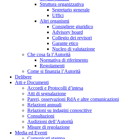
Struttura organizzativa
Segretario generale
Uffici
Altri organismi
Consigliere giuridico
Advisory board
Collegio dei revisori
Garante etico
Nucleo di valutazione
Che cosa fa l’Autorità
Normativa di riferimento
Regolamenti
Come si finanzia l’Autorità
Delibere
Atti e Documenti
Accordi e Protocolli d’intesa
Atti di segnalazione
Pareri, osservazioni RdA e altre comunicazioni
Relazioni annuali
Relazioni su indagini conoscitive
Consultazioni
Audizioni dell’Autorità
Misure di regolazione
Media ed Eventi
Comunicati stampa