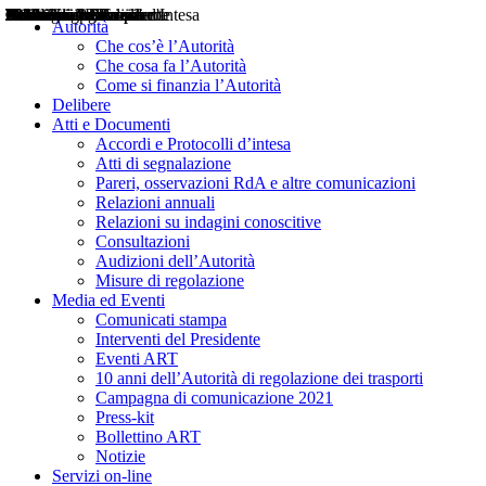
Delibere
Pareri
Consultazioni
Audizioni
Atti di Segnalazione
Accordi e Protocolli d'Intesa
Relazioni annuali
Misure di regolazione
Notizie
Comunicati Stampa
Bollettini ART
Convegni ART
Interviste del Presidente
Articoli in primo piano
Interventi del Presidente
2004
2005
2010
2013
2014
2015
2016
2017
2018
2019
202
2020
2021
2022
2023
2024
2025
2026
Aereo
Marittimo
Terrestre
Autorità
Che cos’è l’Autorità
Che cosa fa l’Autorità
Come si finanzia l’Autorità
Delibere
Atti e Documenti
Accordi e Protocolli d’intesa
Atti di segnalazione
Pareri, osservazioni RdA e altre comunicazioni
Relazioni annuali
Relazioni su indagini conoscitive
Consultazioni
Audizioni dell’Autorità
Misure di regolazione
Media ed Eventi
Comunicati stampa
Interventi del Presidente
Eventi ART
10 anni dell’Autorità di regolazione dei trasporti
Campagna di comunicazione 2021
Press-kit
Bollettino ART
Notizie
Servizi on-line