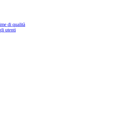
ime di qualità
li utenti