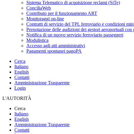
Sistema Telematico di acquisizione reclami (SiTe)
ConciliaWeb
Contributo per il funzionamento ART
Monitoraggi on-line
Contratti di servizio del TPL ferroviario e condizioni min
Prenotazione delle audizioni dei gestori aeroportuali con g
Notifica di un nuovo servizio ferroviario passeggeri
Modulistica
Accesso agli atti amministrativi
Pagamenti spontanei pagoPA
Cerca
Italiano
English
Contatti
Amministrazione Trasparente
Login
L'AUTORITÀ
Cerca
Italiano
English
Amministrazione Trasparente
Contatti