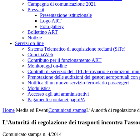
Campagna di comunicazione 2021
Press-kit
Presentazione istituzionale
Logo ART
Foto gallery
Bollettino ART
Notizie
Servizi on-line
Sistema Telematico di acquisizione reclami (SiTe)
ConciliaWeb
Contributo per il funzionamento ART
Monitoraggi on-line
Contratti di servizio del TPL ferroviario e condizioni min
Prenotazione delle audizioni dei gestori aeroportuali con g
Notifica di un nuovo servizio ferroviario passeggeri
Modulistica
Accesso agli atti amministrativi
Pagamenti spontanei pagoPA
Home
Media ed Eventi
Comunicati stampa
L’Autorità di regolazione d
L’Autorità di regolazione dei trasporti incontra l’as
Comunicato stampa n. 4/2014