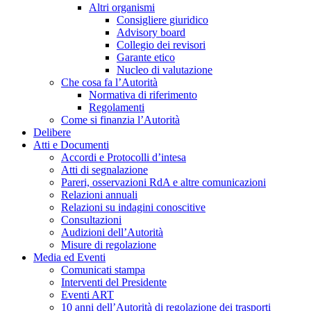
Altri organismi
Consigliere giuridico
Advisory board
Collegio dei revisori
Garante etico
Nucleo di valutazione
Che cosa fa l’Autorità
Normativa di riferimento
Regolamenti
Come si finanzia l’Autorità
Delibere
Atti e Documenti
Accordi e Protocolli d’intesa
Atti di segnalazione
Pareri, osservazioni RdA e altre comunicazioni
Relazioni annuali
Relazioni su indagini conoscitive
Consultazioni
Audizioni dell’Autorità
Misure di regolazione
Media ed Eventi
Comunicati stampa
Interventi del Presidente
Eventi ART
10 anni dell’Autorità di regolazione dei trasporti