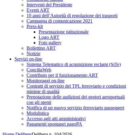
Interventi del Presidente
Eventi ART
10 anni dell’Autorità di regolazione dei trasporti
Campagna di comunicazione 2021
Press-kit
Presentazione istituzionale
Logo ART
Foto gallery
Bollettino ART
Notizie
Servizi on-line
Sistema Telematico di acquisizione reclami (SiTe)
ConciliaWeb
Contributo per il funzionamento ART
Monitoraggi on-line
Contratti di servizio del TPL ferroviario e condizioni
minime di qualità
Prenotazione delle audizioni dei gestori aeroportuali
con gli utenti
Notifica di un nuovo servizio ferroviario passeggeri
Modulistica
Accesso agli atti amministrativi
Pagamenti spontanei pagoPA
Home
Delibere
Delibera n. 104/2026