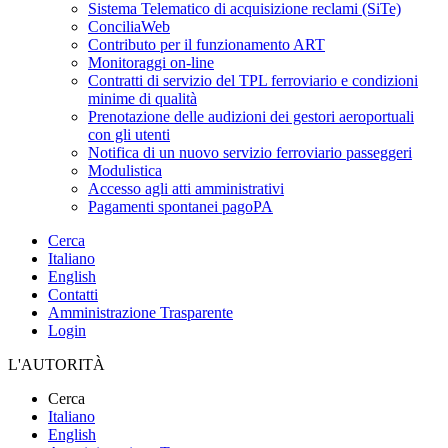
Sistema Telematico di acquisizione reclami (SiTe)
ConciliaWeb
Contributo per il funzionamento ART
Monitoraggi on-line
Contratti di servizio del TPL ferroviario e condizioni
minime di qualità
Prenotazione delle audizioni dei gestori aeroportuali
con gli utenti
Notifica di un nuovo servizio ferroviario passeggeri
Modulistica
Accesso agli atti amministrativi
Pagamenti spontanei pagoPA
Cerca
Italiano
English
Contatti
Amministrazione Trasparente
Login
L'AUTORITÀ
Cerca
Italiano
English