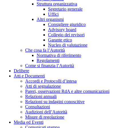
Struttura organizzativa
Segretario generale
Uffici
Altri organismi
Consigliere giuridico
Advisory board
Collegio dei revisori
Garante etico
Nucleo di valutazione
Che cosa fa l’Autorità
Normativa di riferimento
Regolamenti
Come si finanzia l’Autorità
Delibere
Atti e Documenti
Accordi e Protocolli d’intesa
Atti di segnalazione
Pareri, osservazioni RdA e altre comunicazioni
Relazioni annuali
Relazioni su indagini conoscitive
Consultazioni
Audizioni dell’Autorità
Misure di regolazione
Media ed Eventi
Comunicati stampa