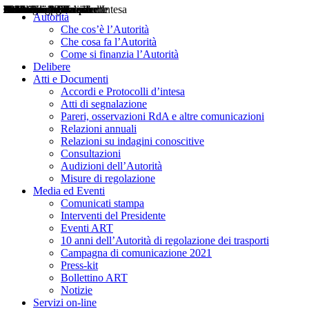
Delibere
Pareri
Consultazioni
Audizioni
Atti di Segnalazione
Accordi e Protocolli d'Intesa
Relazioni annuali
Misure di regolazione
Notizie
Comunicati Stampa
Bollettini ART
Convegni ART
Interviste del Presidente
Articoli in primo piano
Interventi del Presidente
2004
2005
2010
2013
2014
2015
2016
2017
2018
2019
202
2020
2021
2022
2023
2024
2025
2026
Aereo
Marittimo
Terrestre
Autorità
Che cos’è l’Autorità
Che cosa fa l’Autorità
Come si finanzia l’Autorità
Delibere
Atti e Documenti
Accordi e Protocolli d’intesa
Atti di segnalazione
Pareri, osservazioni RdA e altre comunicazioni
Relazioni annuali
Relazioni su indagini conoscitive
Consultazioni
Audizioni dell’Autorità
Misure di regolazione
Media ed Eventi
Comunicati stampa
Interventi del Presidente
Eventi ART
10 anni dell’Autorità di regolazione dei trasporti
Campagna di comunicazione 2021
Press-kit
Bollettino ART
Notizie
Servizi on-line