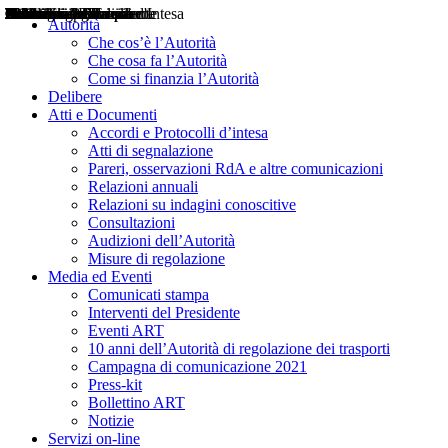
Delibere
Pareri
Consultazioni
Audizioni
Atti di Segnalazione
Accordi e Protocolli d'Intesa
Relazioni annuali
Misure di regolazione
Notizie
Comunicati Stampa
Bollettini ART
Convegni ART
Interviste del Presidente
Articoli in primo piano
Interventi del Presidente
2004
2005
2010
2013
2014
2015
2016
2017
2018
2019
202
2020
2021
2022
2023
2024
2025
2026
Aereo
Marittimo
Terrestre
Autorità
Che cos’è l’Autorità
Che cosa fa l’Autorità
Come si finanzia l’Autorità
Delibere
Atti e Documenti
Accordi e Protocolli d’intesa
Atti di segnalazione
Pareri, osservazioni RdA e altre comunicazioni
Relazioni annuali
Relazioni su indagini conoscitive
Consultazioni
Audizioni dell’Autorità
Misure di regolazione
Media ed Eventi
Comunicati stampa
Interventi del Presidente
Eventi ART
10 anni dell’Autorità di regolazione dei trasporti
Campagna di comunicazione 2021
Press-kit
Bollettino ART
Notizie
Servizi on-line