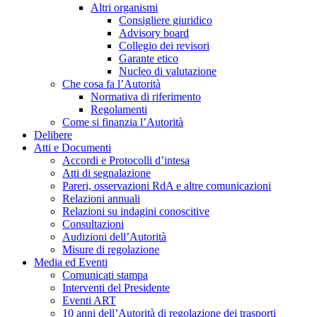
Altri organismi
Consigliere giuridico
Advisory board
Collegio dei revisori
Garante etico
Nucleo di valutazione
Che cosa fa l’Autorità
Normativa di riferimento
Regolamenti
Come si finanzia l’Autorità
Delibere
Atti e Documenti
Accordi e Protocolli d’intesa
Atti di segnalazione
Pareri, osservazioni RdA e altre comunicazioni
Relazioni annuali
Relazioni su indagini conoscitive
Consultazioni
Audizioni dell’Autorità
Misure di regolazione
Media ed Eventi
Comunicati stampa
Interventi del Presidente
Eventi ART
10 anni dell’Autorità di regolazione dei trasporti