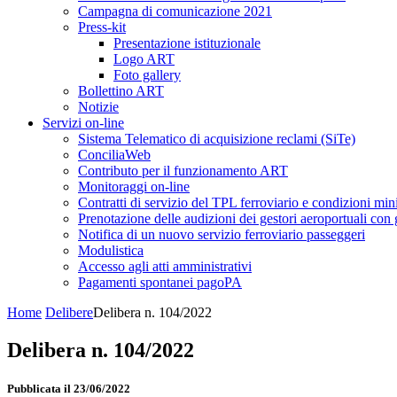
Campagna di comunicazione 2021
Press-kit
Presentazione istituzionale
Logo ART
Foto gallery
Bollettino ART
Notizie
Servizi on-line
Sistema Telematico di acquisizione reclami (SiTe)
ConciliaWeb
Contributo per il funzionamento ART
Monitoraggi on-line
Contratti di servizio del TPL ferroviario e condizioni min
Prenotazione delle audizioni dei gestori aeroportuali con g
Notifica di un nuovo servizio ferroviario passeggeri
Modulistica
Accesso agli atti amministrativi
Pagamenti spontanei pagoPA
Home
Delibere
Delibera n. 104/2022
Delibera n. 104/2022
Pubblicata il 23/06/2022