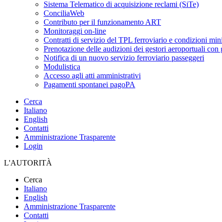
Sistema Telematico di acquisizione reclami (SiTe)
ConciliaWeb
Contributo per il funzionamento ART
Monitoraggi on-line
Contratti di servizio del TPL ferroviario e condizioni min
Prenotazione delle audizioni dei gestori aeroportuali con g
Notifica di un nuovo servizio ferroviario passeggeri
Modulistica
Accesso agli atti amministrativi
Pagamenti spontanei pagoPA
Cerca
Italiano
English
Contatti
Amministrazione Trasparente
Login
L'AUTORITÀ
Cerca
Italiano
English
Amministrazione Trasparente
Contatti