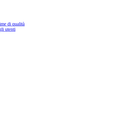
ime di qualità
li utenti