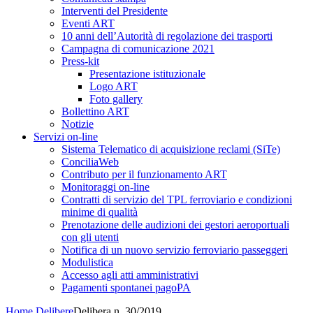
Interventi del Presidente
Eventi ART
10 anni dell’Autorità di regolazione dei trasporti
Campagna di comunicazione 2021
Press-kit
Presentazione istituzionale
Logo ART
Foto gallery
Bollettino ART
Notizie
Servizi on-line
Sistema Telematico di acquisizione reclami (SiTe)
ConciliaWeb
Contributo per il funzionamento ART
Monitoraggi on-line
Contratti di servizio del TPL ferroviario e condizioni
minime di qualità
Prenotazione delle audizioni dei gestori aeroportuali
con gli utenti
Notifica di un nuovo servizio ferroviario passeggeri
Modulistica
Accesso agli atti amministrativi
Pagamenti spontanei pagoPA
Home
Delibere
Delibera n. 30/2019