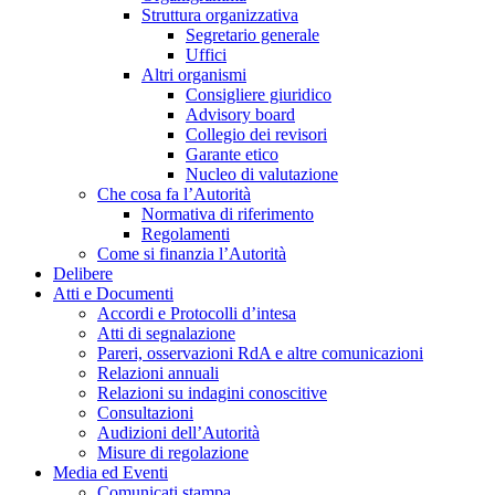
Struttura organizzativa
Segretario generale
Uffici
Altri organismi
Consigliere giuridico
Advisory board
Collegio dei revisori
Garante etico
Nucleo di valutazione
Che cosa fa l’Autorità
Normativa di riferimento
Regolamenti
Come si finanzia l’Autorità
Delibere
Atti e Documenti
Accordi e Protocolli d’intesa
Atti di segnalazione
Pareri, osservazioni RdA e altre comunicazioni
Relazioni annuali
Relazioni su indagini conoscitive
Consultazioni
Audizioni dell’Autorità
Misure di regolazione
Media ed Eventi
Comunicati stampa