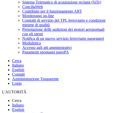
Sistema Telematico di acquisizione reclami (SiTe)
ConciliaWeb
Contributo per il funzionamento ART
Monitoraggi on-line
Contratti di servizio del TPL ferroviario e condizioni
minime di qualità
Prenotazione delle audizioni dei gestori aeroportuali
con gli utenti
Notifica di un nuovo servizio ferroviario passeggeri
Modulistica
Accesso agli atti amministrativi
Pagamenti spontanei pagoPA
Cerca
Italiano
English
Contatti
Amministrazione Trasparente
Login
L'AUTORITÀ
Cerca
Italiano
English