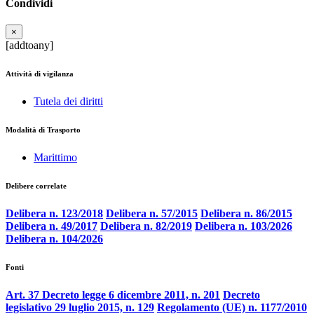
Condividi
×
[addtoany]
Attività di vigilanza
Tutela dei diritti
Modalità di Trasporto
Marittimo
Delibere correlate
Delibera n. 123/2018
Delibera n. 57/2015
Delibera n. 86/2015
Delibera n. 49/2017
Delibera n. 82/2019
Delibera n. 103/2026
Delibera n. 104/2026
Fonti
Art. 37 Decreto legge 6 dicembre 2011, n. 201
Decreto
legislativo 29 luglio 2015, n. 129
Regolamento (UE) n. 1177/2010