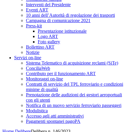
Interventi del Presidente
Eventi ART
10 anni dell’Autorità di regolazione dei trasporti
Campagna di comunicazione 2021
Press-kit
Presentazione istituzionale
Logo ART
Foto gallery
Bollettino ART
Notizie
Servizi on-line
Sistema Telematico di acquisizione reclami (SiTe)
ConciliaWeb
Contributo per il funzionamento ART
Monitoraggi on-line
Contratti di servizio del TPL ferroviario e condizioni
minime di qualità
Prenotazione delle audizioni dei gestori aeroportuali
con gli utenti
Notifica di un nuovo servizio ferroviario passeggeri
Modulistica
Accesso agli atti amministrativi
Pagamenti spontanei pagoPA
Home
Delibere
Delibera n. 146/2023