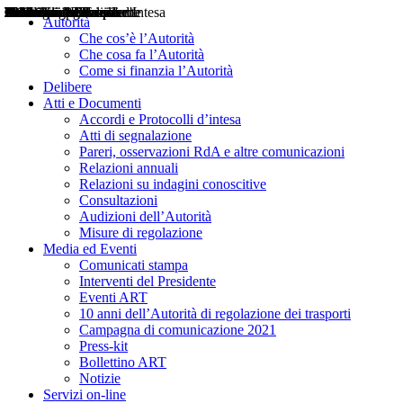
Delibere
Pareri
Consultazioni
Audizioni
Atti di Segnalazione
Accordi e Protocolli d'Intesa
Relazioni annuali
Misure di regolazione
Notizie
Comunicati Stampa
Bollettini ART
Convegni ART
Interviste del Presidente
Articoli in primo piano
Interventi del Presidente
2004
2005
2010
2013
2014
2015
2016
2017
2018
2019
202
2020
2021
2022
2023
2024
2025
2026
Aereo
Marittimo
Terrestre
Autorità
Che cos’è l’Autorità
Che cosa fa l’Autorità
Come si finanzia l’Autorità
Delibere
Atti e Documenti
Accordi e Protocolli d’intesa
Atti di segnalazione
Pareri, osservazioni RdA e altre comunicazioni
Relazioni annuali
Relazioni su indagini conoscitive
Consultazioni
Audizioni dell’Autorità
Misure di regolazione
Media ed Eventi
Comunicati stampa
Interventi del Presidente
Eventi ART
10 anni dell’Autorità di regolazione dei trasporti
Campagna di comunicazione 2021
Press-kit
Bollettino ART
Notizie
Servizi on-line