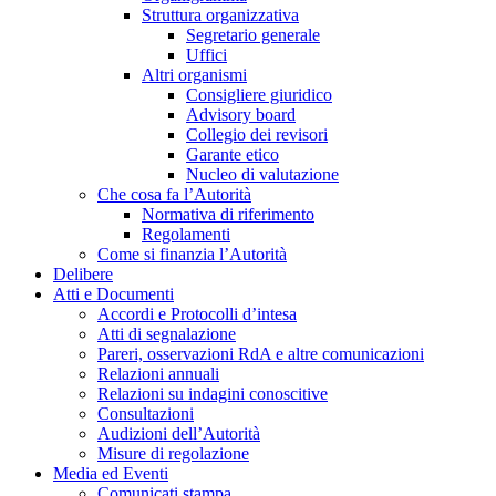
Struttura organizzativa
Segretario generale
Uffici
Altri organismi
Consigliere giuridico
Advisory board
Collegio dei revisori
Garante etico
Nucleo di valutazione
Che cosa fa l’Autorità
Normativa di riferimento
Regolamenti
Come si finanzia l’Autorità
Delibere
Atti e Documenti
Accordi e Protocolli d’intesa
Atti di segnalazione
Pareri, osservazioni RdA e altre comunicazioni
Relazioni annuali
Relazioni su indagini conoscitive
Consultazioni
Audizioni dell’Autorità
Misure di regolazione
Media ed Eventi
Comunicati stampa