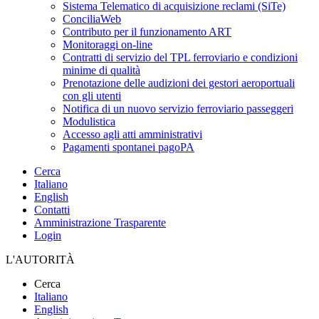
Sistema Telematico di acquisizione reclami (SiTe)
ConciliaWeb
Contributo per il funzionamento ART
Monitoraggi on-line
Contratti di servizio del TPL ferroviario e condizioni
minime di qualità
Prenotazione delle audizioni dei gestori aeroportuali
con gli utenti
Notifica di un nuovo servizio ferroviario passeggeri
Modulistica
Accesso agli atti amministrativi
Pagamenti spontanei pagoPA
Cerca
Italiano
English
Contatti
Amministrazione Trasparente
Login
L'AUTORITÀ
Cerca
Italiano
English