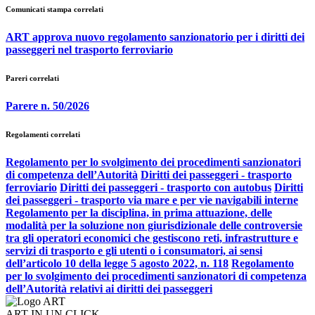
Comunicati stampa correlati
ART approva nuovo regolamento sanzionatorio per i diritti dei
passeggeri nel trasporto ferroviario
Pareri correlati
Parere n. 50/2026
Regolamenti correlati
Regolamento per lo svolgimento dei procedimenti sanzionatori
di competenza dell’Autorità
Diritti dei passeggeri - trasporto
ferroviario
Diritti dei passeggeri - trasporto con autobus
Diritti
dei passeggeri - trasporto via mare e per vie navigabili interne
Regolamento per la disciplina, in prima attuazione, delle
modalità per la soluzione non giurisdizionale delle controversie
tra gli operatori economici che gestiscono reti, infrastrutture e
servizi di trasporto e gli utenti o i consumatori, ai sensi
dell’articolo 10 della legge 5 agosto 2022, n. 118
Regolamento
per lo svolgimento dei procedimenti sanzionatori di competenza
dell’Autorità relativi ai diritti dei passeggeri
ART IN UN CLICK