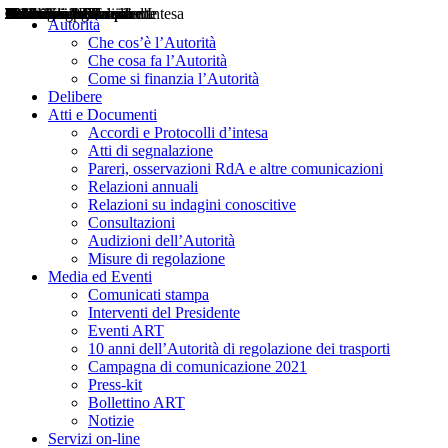
Delibere
Pareri
Consultazioni
Audizioni
Atti di Segnalazione
Accordi e Protocolli d'Intesa
Relazioni annuali
Misure di regolazione
Notizie
Comunicati Stampa
Bollettini ART
Convegni ART
Interviste del Presidente
Articoli in primo piano
Interventi del Presidente
2004
2005
2010
2013
2014
2015
2016
2017
2018
2019
202
2020
2021
2022
2023
2024
2025
2026
Aereo
Marittimo
Terrestre
Autorità
Che cos’è l’Autorità
Che cosa fa l’Autorità
Come si finanzia l’Autorità
Delibere
Atti e Documenti
Accordi e Protocolli d’intesa
Atti di segnalazione
Pareri, osservazioni RdA e altre comunicazioni
Relazioni annuali
Relazioni su indagini conoscitive
Consultazioni
Audizioni dell’Autorità
Misure di regolazione
Media ed Eventi
Comunicati stampa
Interventi del Presidente
Eventi ART
10 anni dell’Autorità di regolazione dei trasporti
Campagna di comunicazione 2021
Press-kit
Bollettino ART
Notizie
Servizi on-line