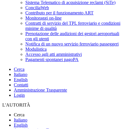
Sistema Telematico di acquisizione reclami (SiTe)
ConciliaWeb
Contributo per il funzionamento ART
Monitoraggi on-line
Contratti di servizio del TPL ferroviario e condizioni
minime di qualità
Prenotazione delle audizioni dei gestori aeroportuali
con gli utenti
Notifica di un nuovo servizio ferroviario passeggeri
Modulistica
Accesso agli atti amministrativi
Pagamenti spontanei pagoPA
Cerca
Italiano
English
Contatti
Amministrazione Trasparente
Login
L'AUTORITÀ
Cerca
Italiano
English