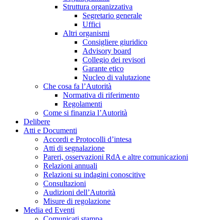
Struttura organizzativa
Segretario generale
Uffici
Altri organismi
Consigliere giuridico
Advisory board
Collegio dei revisori
Garante etico
Nucleo di valutazione
Che cosa fa l’Autorità
Normativa di riferimento
Regolamenti
Come si finanzia l’Autorità
Delibere
Atti e Documenti
Accordi e Protocolli d’intesa
Atti di segnalazione
Pareri, osservazioni RdA e altre comunicazioni
Relazioni annuali
Relazioni su indagini conoscitive
Consultazioni
Audizioni dell’Autorità
Misure di regolazione
Media ed Eventi
Comunicati stampa