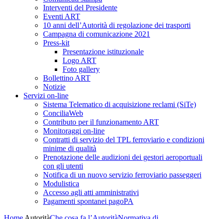
Interventi del Presidente
Eventi ART
10 anni dell’Autorità di regolazione dei trasporti
Campagna di comunicazione 2021
Press-kit
Presentazione istituzionale
Logo ART
Foto gallery
Bollettino ART
Notizie
Servizi on-line
Sistema Telematico di acquisizione reclami (SiTe)
ConciliaWeb
Contributo per il funzionamento ART
Monitoraggi on-line
Contratti di servizio del TPL ferroviario e condizioni
minime di qualità
Prenotazione delle audizioni dei gestori aeroportuali
con gli utenti
Notifica di un nuovo servizio ferroviario passeggeri
Modulistica
Accesso agli atti amministrativi
Pagamenti spontanei pagoPA
Home
Autorità
Che cosa fa l’Autorità
Normativa di