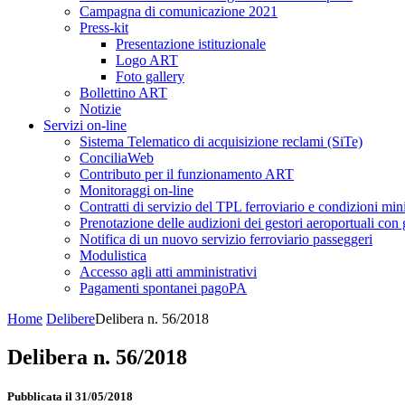
Campagna di comunicazione 2021
Press-kit
Presentazione istituzionale
Logo ART
Foto gallery
Bollettino ART
Notizie
Servizi on-line
Sistema Telematico di acquisizione reclami (SiTe)
ConciliaWeb
Contributo per il funzionamento ART
Monitoraggi on-line
Contratti di servizio del TPL ferroviario e condizioni min
Prenotazione delle audizioni dei gestori aeroportuali con g
Notifica di un nuovo servizio ferroviario passeggeri
Modulistica
Accesso agli atti amministrativi
Pagamenti spontanei pagoPA
Home
Delibere
Delibera n. 56/2018
Delibera n. 56/2018
Pubblicata il 31/05/2018