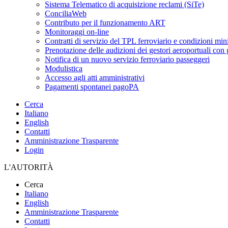
Sistema Telematico di acquisizione reclami (SiTe)
ConciliaWeb
Contributo per il funzionamento ART
Monitoraggi on-line
Contratti di servizio del TPL ferroviario e condizioni min
Prenotazione delle audizioni dei gestori aeroportuali con g
Notifica di un nuovo servizio ferroviario passeggeri
Modulistica
Accesso agli atti amministrativi
Pagamenti spontanei pagoPA
Cerca
Italiano
English
Contatti
Amministrazione Trasparente
Login
L'AUTORITÀ
Cerca
Italiano
English
Amministrazione Trasparente
Contatti