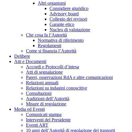
Altri organismi
Consigliere giuridico
Advisory board
Collegio dei revisori
Garante etico
Nucleo di valutazione
Che cosa fa l’Autorità
Normativa di riferimento
Regolamenti
Come si finanzia l’Autorità
Delibere
Atti e Documenti
Accordi e Protocolli d’intesa
Atti di segnalazione
Pareri, osservazioni RdA e altre comunicazioni
Relazioni annuali
Relazioni su indagini conoscitive
Consultazioni
Audizioni dell’Autorità
Misure di regolazione
Media ed Eventi
Comunicati stampa
Interventi del Presidente
Eventi ART
10 anni dell’Autorità di regolazione dei trasporti