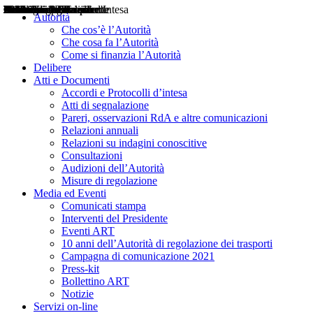
Delibere
Pareri
Consultazioni
Audizioni
Atti di Segnalazione
Accordi e Protocolli d'Intesa
Relazioni annuali
Misure di regolazione
Notizie
Comunicati Stampa
Bollettini ART
Convegni ART
Interviste del Presidente
Articoli in primo piano
Interventi del Presidente
2004
2005
2010
2013
2014
2015
2016
2017
2018
2019
202
2020
2021
2022
2023
2024
2025
2026
Aereo
Marittimo
Terrestre
Autorità
Che cos’è l’Autorità
Che cosa fa l’Autorità
Come si finanzia l’Autorità
Delibere
Atti e Documenti
Accordi e Protocolli d’intesa
Atti di segnalazione
Pareri, osservazioni RdA e altre comunicazioni
Relazioni annuali
Relazioni su indagini conoscitive
Consultazioni
Audizioni dell’Autorità
Misure di regolazione
Media ed Eventi
Comunicati stampa
Interventi del Presidente
Eventi ART
10 anni dell’Autorità di regolazione dei trasporti
Campagna di comunicazione 2021
Press-kit
Bollettino ART
Notizie
Servizi on-line