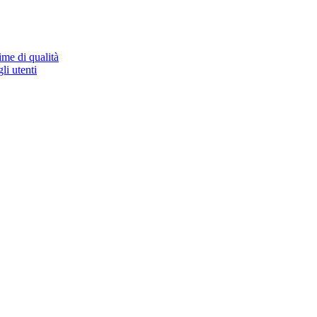
ime di qualità
li utenti