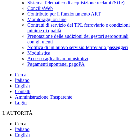
Sistema Telematico di acquisizione reclami (SiTe)
ConciliaWeb
Contributo per il funzionamento ART
Monitoraggi on-line
Contratti di servizio del TPL ferroviario e condizioni
minime di qualità
Prenotazione delle audizioni dei gestori aeroportuali
con gli utenti
Notifica di un nuovo servizio ferroviario passeggeri
Modulistica
Accesso agli atti amministrativi
Pagamenti spontanei pagoPA
Cerca
Italiano
English
Contatti
Amministrazione Trasparente
Login
L'AUTORITÀ
Cerca
Italiano
English