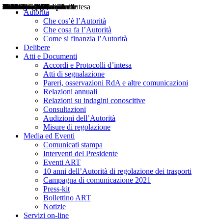
Delibere
Pareri
Consultazioni
Audizioni
Atti di Segnalazione
Accordi e Protocolli d'Intesa
Relazioni annuali
Misure di regolazione
Notizie
Comunicati Stampa
Bollettini ART
Convegni ART
Interviste del Presidente
Articoli in primo piano
Interventi del Presidente
2004
2005
2010
2013
2014
2015
2016
2017
2018
2019
202
2020
2021
2022
2023
2024
2025
2026
Aereo
Marittimo
Terrestre
Autorità
Che cos’è l’Autorità
Che cosa fa l’Autorità
Come si finanzia l’Autorità
Delibere
Atti e Documenti
Accordi e Protocolli d’intesa
Atti di segnalazione
Pareri, osservazioni RdA e altre comunicazioni
Relazioni annuali
Relazioni su indagini conoscitive
Consultazioni
Audizioni dell’Autorità
Misure di regolazione
Media ed Eventi
Comunicati stampa
Interventi del Presidente
Eventi ART
10 anni dell’Autorità di regolazione dei trasporti
Campagna di comunicazione 2021
Press-kit
Bollettino ART
Notizie
Servizi on-line