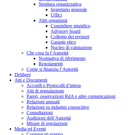
Struttura organizzativa
Segretario generale
Uffici
Altri organismi
Consigliere giuridico
Advisory board
Collegio dei revisori
Garante etico
Nucleo di valutazione
Che cosa fa l’Autorità
Normativa di riferimento
Regolamenti
Come si finanzia l’Autorità
Delibere
Atti e Documenti
Accordi e Protocolli d’intesa
Atti di segnalazione
Pareri, osservazioni RdA e altre comunicazioni
Relazioni annuali
Relazioni su indagini conoscitive
Consultazioni
Audizioni dell’Autorità
Misure di regolazione
Media ed Eventi
Comunicati stampa