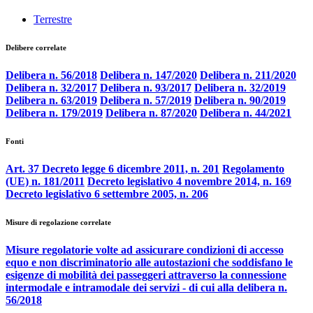
Terrestre
Delibere correlate
Delibera n. 56/2018
Delibera n. 147/2020
Delibera n. 211/2020
Delibera n. 32/2017
Delibera n. 93/2017
Delibera n. 32/2019
Delibera n. 63/2019
Delibera n. 57/2019
Delibera n. 90/2019
Delibera n. 179/2019
Delibera n. 87/2020
Delibera n. 44/2021
Fonti
Art. 37 Decreto legge 6 dicembre 2011, n. 201
Regolamento
(UE) n. 181/2011
Decreto legislativo 4 novembre 2014, n. 169
Decreto legislativo 6 settembre 2005, n. 206
Misure di regolazione correlate
Misure regolatorie volte ad assicurare condizioni di accesso
equo e non discriminatorio alle autostazioni che soddisfano le
esigenze di mobilità dei passeggeri attraverso la connessione
intermodale e intramodale dei servizi - di cui alla delibera n.
56/2018