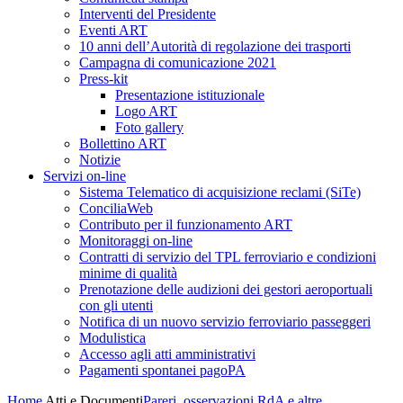
Interventi del Presidente
Eventi ART
10 anni dell’Autorità di regolazione dei trasporti
Campagna di comunicazione 2021
Press-kit
Presentazione istituzionale
Logo ART
Foto gallery
Bollettino ART
Notizie
Servizi on-line
Sistema Telematico di acquisizione reclami (SiTe)
ConciliaWeb
Contributo per il funzionamento ART
Monitoraggi on-line
Contratti di servizio del TPL ferroviario e condizioni
minime di qualità
Prenotazione delle audizioni dei gestori aeroportuali
con gli utenti
Notifica di un nuovo servizio ferroviario passeggeri
Modulistica
Accesso agli atti amministrativi
Pagamenti spontanei pagoPA
Home
Atti e Documenti
Pareri, osservazioni RdA e altre