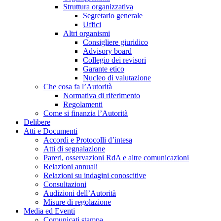
Struttura organizzativa
Segretario generale
Uffici
Altri organismi
Consigliere giuridico
Advisory board
Collegio dei revisori
Garante etico
Nucleo di valutazione
Che cosa fa l’Autorità
Normativa di riferimento
Regolamenti
Come si finanzia l’Autorità
Delibere
Atti e Documenti
Accordi e Protocolli d’intesa
Atti di segnalazione
Pareri, osservazioni RdA e altre comunicazioni
Relazioni annuali
Relazioni su indagini conoscitive
Consultazioni
Audizioni dell’Autorità
Misure di regolazione
Media ed Eventi
Comunicati stampa