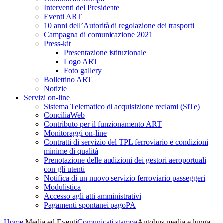
Interventi del Presidente
Eventi ART
10 anni dell’Autorità di regolazione dei trasporti
Campagna di comunicazione 2021
Press-kit
Presentazione istituzionale
Logo ART
Foto gallery
Bollettino ART
Notizie
Servizi on-line
Sistema Telematico di acquisizione reclami (SiTe)
ConciliaWeb
Contributo per il funzionamento ART
Monitoraggi on-line
Contratti di servizio del TPL ferroviario e condizioni
minime di qualità
Prenotazione delle audizioni dei gestori aeroportuali
con gli utenti
Notifica di un nuovo servizio ferroviario passeggeri
Modulistica
Accesso agli atti amministrativi
Pagamenti spontanei pagoPA
Home
Media ed Eventi
Comunicati stampa
Autobus media e lunga