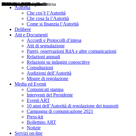
Delibere
Pareri
Consultazioni
Audizioni
Atti di Segnalazione
Accordi e Protocolli d'Intesa
Relazioni annuali
Misure di regolazione
Notizie
Comunicati Stampa
Bollettini ART
Convegni ART
Interviste del Presidente
Articoli in primo piano
Interventi del Presidente
2004
2005
2010
2013
2014
2015
2016
2017
2018
2019
202
2020
2021
2022
2023
2024
2025
2026
Aereo
Marittimo
Terrestre
Autorità
Che cos’è l’Autorità
Che cosa fa l’Autorità
Come si finanzia l’Autorità
Delibere
Atti e Documenti
Accordi e Protocolli d’intesa
Atti di segnalazione
Pareri, osservazioni RdA e altre comunicazioni
Relazioni annuali
Relazioni su indagini conoscitive
Consultazioni
Audizioni dell’Autorità
Misure di regolazione
Media ed Eventi
Comunicati stampa
Interventi del Presidente
Eventi ART
10 anni dell’Autorità di regolazione dei trasporti
Campagna di comunicazione 2021
Press-kit
Bollettino ART
Notizie
Servizi on-line