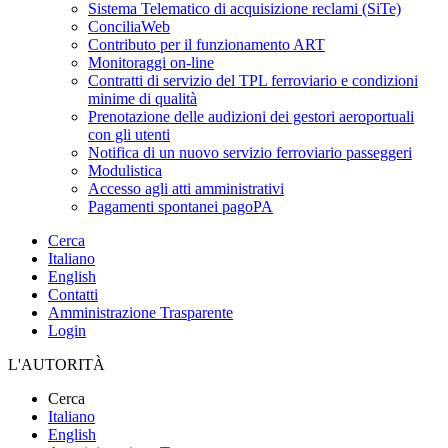
Sistema Telematico di acquisizione reclami (SiTe)
ConciliaWeb
Contributo per il funzionamento ART
Monitoraggi on-line
Contratti di servizio del TPL ferroviario e condizioni
minime di qualità
Prenotazione delle audizioni dei gestori aeroportuali
con gli utenti
Notifica di un nuovo servizio ferroviario passeggeri
Modulistica
Accesso agli atti amministrativi
Pagamenti spontanei pagoPA
Cerca
Italiano
English
Contatti
Amministrazione Trasparente
Login
L'AUTORITÀ
Cerca
Italiano
English