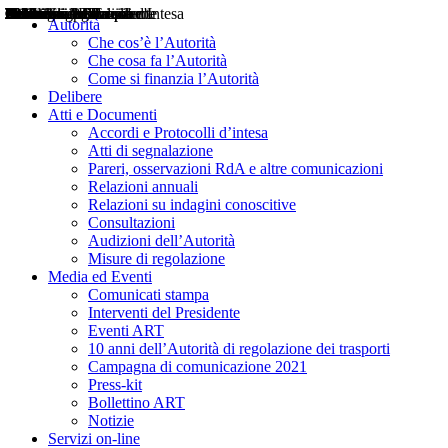
Delibere
Pareri
Consultazioni
Audizioni
Atti di Segnalazione
Accordi e Protocolli d'Intesa
Relazioni annuali
Misure di regolazione
Notizie
Comunicati Stampa
Bollettini ART
Convegni ART
Interviste del Presidente
Articoli in primo piano
Interventi del Presidente
2004
2005
2010
2013
2014
2015
2016
2017
2018
2019
202
2020
2021
2022
2023
2024
2025
2026
Aereo
Marittimo
Terrestre
Autorità
Che cos’è l’Autorità
Che cosa fa l’Autorità
Come si finanzia l’Autorità
Delibere
Atti e Documenti
Accordi e Protocolli d’intesa
Atti di segnalazione
Pareri, osservazioni RdA e altre comunicazioni
Relazioni annuali
Relazioni su indagini conoscitive
Consultazioni
Audizioni dell’Autorità
Misure di regolazione
Media ed Eventi
Comunicati stampa
Interventi del Presidente
Eventi ART
10 anni dell’Autorità di regolazione dei trasporti
Campagna di comunicazione 2021
Press-kit
Bollettino ART
Notizie
Servizi on-line