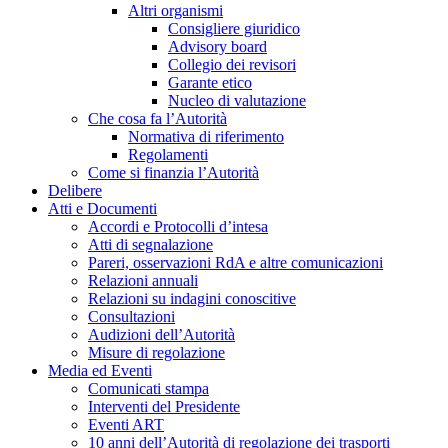
Altri organismi
Consigliere giuridico
Advisory board
Collegio dei revisori
Garante etico
Nucleo di valutazione
Che cosa fa l’Autorità
Normativa di riferimento
Regolamenti
Come si finanzia l’Autorità
Delibere
Atti e Documenti
Accordi e Protocolli d’intesa
Atti di segnalazione
Pareri, osservazioni RdA e altre comunicazioni
Relazioni annuali
Relazioni su indagini conoscitive
Consultazioni
Audizioni dell’Autorità
Misure di regolazione
Media ed Eventi
Comunicati stampa
Interventi del Presidente
Eventi ART
10 anni dell’Autorità di regolazione dei trasporti