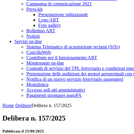
Campagna di comunicazione 2021
Press-kit
Presentazione istituzionale
Logo ART
Foto gallery
Bollettino ART
Notizie
Servizi on-line
Sistema Telematico di acquisizione reclami (SiTe)
ConciliaWeb
Contributo per il funzionamento ART
Monitoraggi on-line
Contratti di servizio del TPL ferroviario e condizioni min
Prenotazione delle audizioni dei gestori aeroportuali con g
Notifica di un nuovo servizio ferroviario passeggeri
Modulistica
Accesso agli atti amministrativi
Pagamenti spontanei pagoPA
Home
Delibere
Delibera n. 157/2025
Delibera n. 157/2025
Pubblicata il 25/09/2025