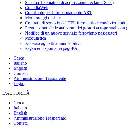
Sistema Telematico di acquisizione reclami (SiTe)
ConciliaWeb
Contributo per il funzionamento ART
Monitoraggi on-line
Contratti di servizio del TPL ferroviario e condizioni min
Prenotazione delle audizioni dei gestori aeroportuali con g
Notifica di un nuovo servizio ferroviario passeggeri
Modulistica
Accesso agli atti amministrativi
Pagamenti spontanei pagoPA
Cerca
Italiano
English
Contatti
Amministrazione Trasparente
Login
L'AUTORITÀ
Cerca
Italiano
English
Amministrazione Trasparente
Contatti