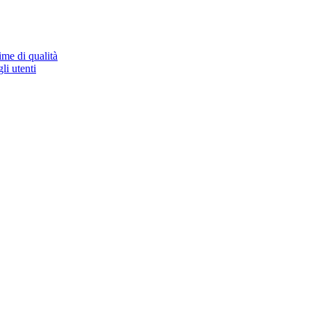
ime di qualità
li utenti