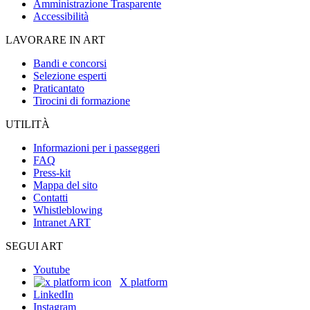
Amministrazione Trasparente
Accessibilità
LAVORARE IN ART
Bandi e concorsi
Selezione esperti
Praticantato
Tirocini di formazione
UTILITÀ
Informazioni per i passeggeri
FAQ
Press-kit
Mappa del sito
Contatti
Whistleblowing
Intranet ART
SEGUI ART
Youtube
X platform
LinkedIn
Instagram