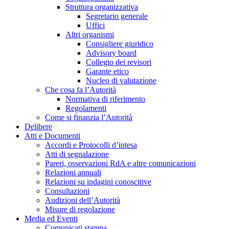
Struttura organizzativa
Segretario generale
Uffici
Altri organismi
Consigliere giuridico
Advisory board
Collegio dei revisori
Garante etico
Nucleo di valutazione
Che cosa fa l’Autorità
Normativa di riferimento
Regolamenti
Come si finanzia l’Autorità
Delibere
Atti e Documenti
Accordi e Protocolli d’intesa
Atti di segnalazione
Pareri, osservazioni RdA e altre comunicazioni
Relazioni annuali
Relazioni su indagini conoscitive
Consultazioni
Audizioni dell’Autorità
Misure di regolazione
Media ed Eventi
Comunicati stampa