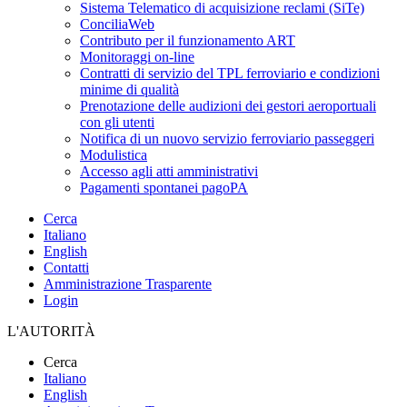
Sistema Telematico di acquisizione reclami (SiTe)
ConciliaWeb
Contributo per il funzionamento ART
Monitoraggi on-line
Contratti di servizio del TPL ferroviario e condizioni
minime di qualità
Prenotazione delle audizioni dei gestori aeroportuali
con gli utenti
Notifica di un nuovo servizio ferroviario passeggeri
Modulistica
Accesso agli atti amministrativi
Pagamenti spontanei pagoPA
Cerca
Italiano
English
Contatti
Amministrazione Trasparente
Login
L'AUTORITÀ
Cerca
Italiano
English