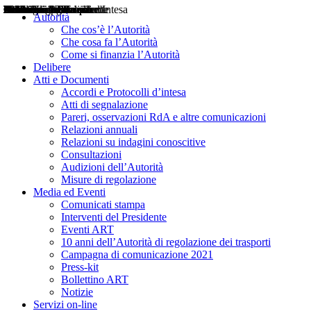
Delibere
Pareri
Consultazioni
Audizioni
Atti di Segnalazione
Accordi e Protocolli d'Intesa
Relazioni annuali
Misure di regolazione
Notizie
Comunicati Stampa
Bollettini ART
Convegni ART
Interviste del Presidente
Articoli in primo piano
Interventi del Presidente
2004
2005
2010
2013
2014
2015
2016
2017
2018
2019
202
2020
2021
2022
2023
2024
2025
2026
Aereo
Marittimo
Terrestre
Autorità
Che cos’è l’Autorità
Che cosa fa l’Autorità
Come si finanzia l’Autorità
Delibere
Atti e Documenti
Accordi e Protocolli d’intesa
Atti di segnalazione
Pareri, osservazioni RdA e altre comunicazioni
Relazioni annuali
Relazioni su indagini conoscitive
Consultazioni
Audizioni dell’Autorità
Misure di regolazione
Media ed Eventi
Comunicati stampa
Interventi del Presidente
Eventi ART
10 anni dell’Autorità di regolazione dei trasporti
Campagna di comunicazione 2021
Press-kit
Bollettino ART
Notizie
Servizi on-line