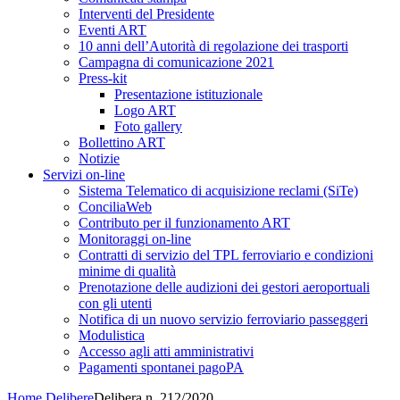
Interventi del Presidente
Eventi ART
10 anni dell’Autorità di regolazione dei trasporti
Campagna di comunicazione 2021
Press-kit
Presentazione istituzionale
Logo ART
Foto gallery
Bollettino ART
Notizie
Servizi on-line
Sistema Telematico di acquisizione reclami (SiTe)
ConciliaWeb
Contributo per il funzionamento ART
Monitoraggi on-line
Contratti di servizio del TPL ferroviario e condizioni
minime di qualità
Prenotazione delle audizioni dei gestori aeroportuali
con gli utenti
Notifica di un nuovo servizio ferroviario passeggeri
Modulistica
Accesso agli atti amministrativi
Pagamenti spontanei pagoPA
Home
Delibere
Delibera n. 212/2020