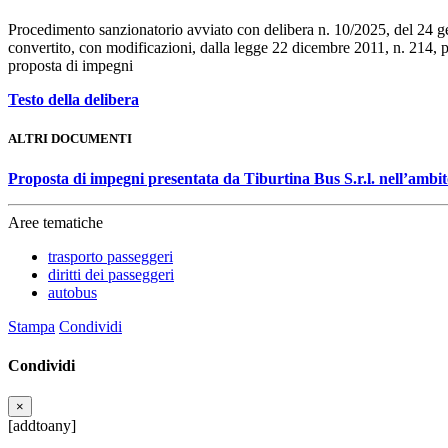
Procedimento sanzionatorio avviato con delibera n. 10/2025, del 24 genn
convertito, con modificazioni, dalla legge 22 dicembre 2011, n. 214, p
proposta di impegni
Testo della delibera
ALTRI DOCUMENTI
Proposta di impegni presentata da Tiburtina Bus S.r.l. nell’ambi
Aree tematiche
trasporto passeggeri
diritti dei passeggeri
autobus
Stampa
Condividi
Condividi
×
[addtoany]