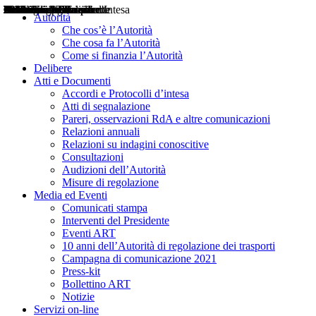
Delibere
Pareri
Consultazioni
Audizioni
Atti di Segnalazione
Accordi e Protocolli d'Intesa
Relazioni annuali
Misure di regolazione
Notizie
Comunicati Stampa
Bollettini ART
Convegni ART
Interviste del Presidente
Articoli in primo piano
Interventi del Presidente
2004
2005
2010
2013
2014
2015
2016
2017
2018
2019
202
2020
2021
2022
2023
2024
2025
2026
Aereo
Marittimo
Terrestre
Autorità
Che cos’è l’Autorità
Che cosa fa l’Autorità
Come si finanzia l’Autorità
Delibere
Atti e Documenti
Accordi e Protocolli d’intesa
Atti di segnalazione
Pareri, osservazioni RdA e altre comunicazioni
Relazioni annuali
Relazioni su indagini conoscitive
Consultazioni
Audizioni dell’Autorità
Misure di regolazione
Media ed Eventi
Comunicati stampa
Interventi del Presidente
Eventi ART
10 anni dell’Autorità di regolazione dei trasporti
Campagna di comunicazione 2021
Press-kit
Bollettino ART
Notizie
Servizi on-line