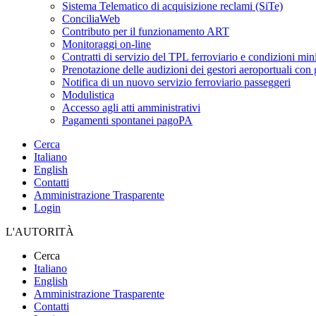
Sistema Telematico di acquisizione reclami (SiTe)
ConciliaWeb
Contributo per il funzionamento ART
Monitoraggi on-line
Contratti di servizio del TPL ferroviario e condizioni min
Prenotazione delle audizioni dei gestori aeroportuali con g
Notifica di un nuovo servizio ferroviario passeggeri
Modulistica
Accesso agli atti amministrativi
Pagamenti spontanei pagoPA
Cerca
Italiano
English
Contatti
Amministrazione Trasparente
Login
L'AUTORITÀ
Cerca
Italiano
English
Amministrazione Trasparente
Contatti