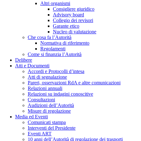
Altri organismi
Consigliere giuridico
Advisory board
Collegio dei revisori
Garante etico
Nucleo di valutazione
Che cosa fa l’Autorità
Normativa di riferimento
Regolamenti
Come si finanzia l’Autorità
Delibere
Atti e Documenti
Accordi e Protocolli d’intesa
Atti di segnalazione
Pareri, osservazioni RdA e altre comunicazioni
Relazioni annuali
Relazioni su indagini conoscitive
Consultazioni
Audizioni dell’Autorità
Misure di regolazione
Media ed Eventi
Comunicati stampa
Interventi del Presidente
Eventi ART
10 anni dell’Autorità di regolazione dei trasporti