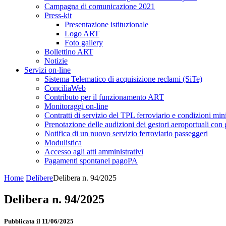
Campagna di comunicazione 2021
Press-kit
Presentazione istituzionale
Logo ART
Foto gallery
Bollettino ART
Notizie
Servizi on-line
Sistema Telematico di acquisizione reclami (SiTe)
ConciliaWeb
Contributo per il funzionamento ART
Monitoraggi on-line
Contratti di servizio del TPL ferroviario e condizioni min
Prenotazione delle audizioni dei gestori aeroportuali con g
Notifica di un nuovo servizio ferroviario passeggeri
Modulistica
Accesso agli atti amministrativi
Pagamenti spontanei pagoPA
Home
Delibere
Delibera n. 94/2025
Delibera n. 94/2025
Pubblicata il 11/06/2025