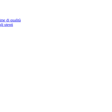
ime di qualità
li utenti