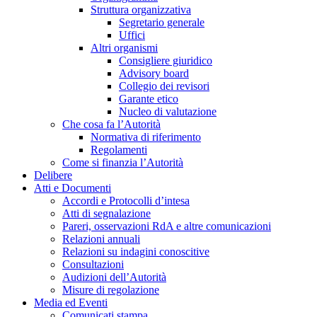
Struttura organizzativa
Segretario generale
Uffici
Altri organismi
Consigliere giuridico
Advisory board
Collegio dei revisori
Garante etico
Nucleo di valutazione
Che cosa fa l’Autorità
Normativa di riferimento
Regolamenti
Come si finanzia l’Autorità
Delibere
Atti e Documenti
Accordi e Protocolli d’intesa
Atti di segnalazione
Pareri, osservazioni RdA e altre comunicazioni
Relazioni annuali
Relazioni su indagini conoscitive
Consultazioni
Audizioni dell’Autorità
Misure di regolazione
Media ed Eventi
Comunicati stampa