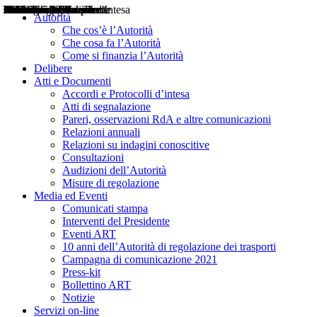
Delibere
Pareri
Consultazioni
Audizioni
Atti di Segnalazione
Accordi e Protocolli d'Intesa
Relazioni annuali
Misure di regolazione
Notizie
Comunicati Stampa
Bollettini ART
Convegni ART
Interviste del Presidente
Articoli in primo piano
Interventi del Presidente
2004
2005
2010
2013
2014
2015
2016
2017
2018
2019
202
2020
2021
2022
2023
2024
2025
2026
Aereo
Marittimo
Terrestre
Autorità
Che cos’è l’Autorità
Che cosa fa l’Autorità
Come si finanzia l’Autorità
Delibere
Atti e Documenti
Accordi e Protocolli d’intesa
Atti di segnalazione
Pareri, osservazioni RdA e altre comunicazioni
Relazioni annuali
Relazioni su indagini conoscitive
Consultazioni
Audizioni dell’Autorità
Misure di regolazione
Media ed Eventi
Comunicati stampa
Interventi del Presidente
Eventi ART
10 anni dell’Autorità di regolazione dei trasporti
Campagna di comunicazione 2021
Press-kit
Bollettino ART
Notizie
Servizi on-line