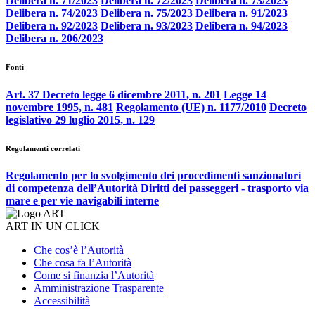
Delibera n. 71/2023
Delibera n. 72/2023
Delibera n. 73/2023
Delibera n. 74/2023
Delibera n. 75/2023
Delibera n. 91/2023
Delibera n. 92/2023
Delibera n. 93/2023
Delibera n. 94/2023
Delibera n. 206/2023
Fonti
Art. 37 Decreto legge 6 dicembre 2011, n. 201
Legge 14
novembre 1995, n. 481
Regolamento (UE) n. 1177/2010
Decreto
legislativo 29 luglio 2015, n. 129
Regolamenti correlati
Regolamento per lo svolgimento dei procedimenti sanzionatori
di competenza dell’Autorità
Diritti dei passeggeri - trasporto via
mare e per vie navigabili interne
ART IN UN CLICK
Che cos’è l’Autorità
Che cosa fa l’Autorità
Come si finanzia l’Autorità
Amministrazione Trasparente
Accessibilità