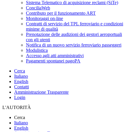
Sistema Telematico di acquisizione reclami (SiTe)
ConciliaWeb
Contributo per il funzionamento ART
Monitoraggi on-line
Contratti di servizio del TPL ferroviario e condizioni
minime di qualità
Prenotazione delle audizioni dei gestori aeroportuali
con gli utenti
Notifica di un nuovo servizio ferroviario passeggeri
Modulistica
Accesso agli atti amministrativi
Pagamenti spontanei pagoPA
Cerca
Italiano
English
Contatti
Amministrazione Trasparente
Login
L'AUTORITÀ
Cerca
Italiano
English