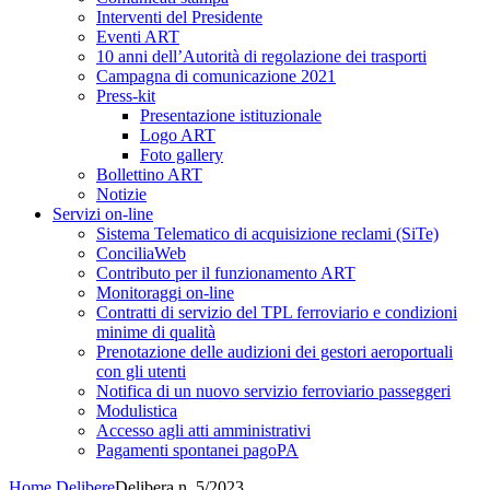
Interventi del Presidente
Eventi ART
10 anni dell’Autorità di regolazione dei trasporti
Campagna di comunicazione 2021
Press-kit
Presentazione istituzionale
Logo ART
Foto gallery
Bollettino ART
Notizie
Servizi on-line
Sistema Telematico di acquisizione reclami (SiTe)
ConciliaWeb
Contributo per il funzionamento ART
Monitoraggi on-line
Contratti di servizio del TPL ferroviario e condizioni
minime di qualità
Prenotazione delle audizioni dei gestori aeroportuali
con gli utenti
Notifica di un nuovo servizio ferroviario passeggeri
Modulistica
Accesso agli atti amministrativi
Pagamenti spontanei pagoPA
Home
Delibere
Delibera n. 5/2023