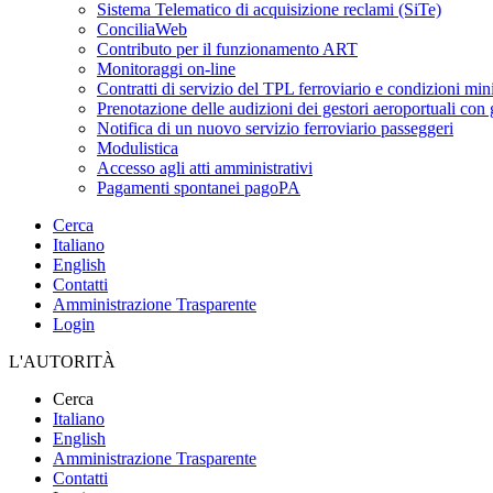
Sistema Telematico di acquisizione reclami (SiTe)
ConciliaWeb
Contributo per il funzionamento ART
Monitoraggi on-line
Contratti di servizio del TPL ferroviario e condizioni min
Prenotazione delle audizioni dei gestori aeroportuali con g
Notifica di un nuovo servizio ferroviario passeggeri
Modulistica
Accesso agli atti amministrativi
Pagamenti spontanei pagoPA
Cerca
Italiano
English
Contatti
Amministrazione Trasparente
Login
L'AUTORITÀ
Cerca
Italiano
English
Amministrazione Trasparente
Contatti