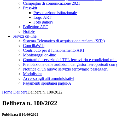
Campagna di comunicazione 2021
Press-kit
Presentazione istituzionale
Logo ART
Foto gallery
Bollettino ART
Notizie
Servizi on-line
Sistema Telematico di acquisizione reclami (SiTe)
ConciliaWeb
Contributo per il funzionamento ART
Monitoraggi on-line
Contratti di servizio del TPL ferroviario e condizioni min
Prenotazione delle audizioni dei gestori aeroportuali con g
Notifica di un nuovo servizio ferroviario passeggeri
Modulistica
Accesso agli atti amministrativi
Pagamenti spontanei pagoPA
Home
Delibere
Delibera n. 100/2022
Delibera n. 100/2022
Pubblicata il 16/06/2022