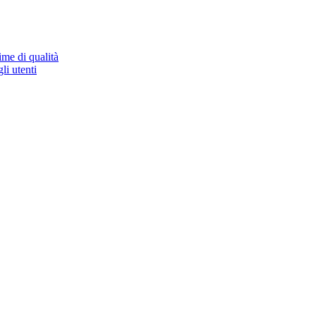
ime di qualità
li utenti