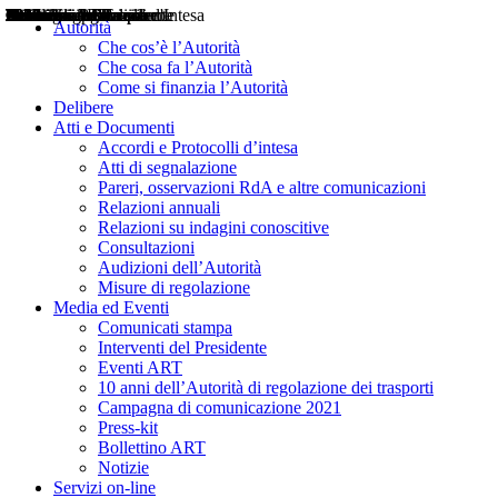
Delibere
Pareri
Consultazioni
Audizioni
Atti di Segnalazione
Accordi e Protocolli d'Intesa
Relazioni annuali
Misure di regolazione
Notizie
Comunicati Stampa
Bollettini ART
Convegni ART
Interviste del Presidente
Articoli in primo piano
Interventi del Presidente
2004
2005
2010
2013
2014
2015
2016
2017
2018
2019
202
2020
2021
2022
2023
2024
2025
2026
Aereo
Marittimo
Terrestre
Autorità
Che cos’è l’Autorità
Che cosa fa l’Autorità
Come si finanzia l’Autorità
Delibere
Atti e Documenti
Accordi e Protocolli d’intesa
Atti di segnalazione
Pareri, osservazioni RdA e altre comunicazioni
Relazioni annuali
Relazioni su indagini conoscitive
Consultazioni
Audizioni dell’Autorità
Misure di regolazione
Media ed Eventi
Comunicati stampa
Interventi del Presidente
Eventi ART
10 anni dell’Autorità di regolazione dei trasporti
Campagna di comunicazione 2021
Press-kit
Bollettino ART
Notizie
Servizi on-line