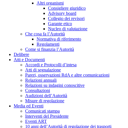
Altri organismi
Consigliere giuridico
Advisory board
Collegio dei revisori
Garante etico
Nucleo di valutazione
Che cosa fa l’Autorità
Normativa di riferimento
Regolamenti
Come si finanzia l’Autorità
Delibere
Atti e Documenti
Accordi e Protocolli d’intesa
Atti di segnalazione
Pareri, osservazioni RdA e altre comunicazioni
Relazioni annuali
Relazioni su indagini conoscitive
Consultazioni
Audizioni dell’Autorità
Misure di regolazione
Media ed Eventi
Comunicati stampa
Interventi del Presidente
Eventi ART
10 anni dell’Autorità di regolazione dei trasporti