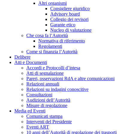
Altri organismi
Consigliere giuridico
Advisory board
Collegio dei revisori
Garante etico
Nucleo di valutazione
Che cosa fa l’Autorità
Normativa di riferimento
Regolamenti
Come si finanzia l’Autorità
Delibere
Atti e Documenti
Accordi e Protocolli d’intesa
Atti di segnalazione
Pareri, osservazioni RdA e altre comunicazioni
Relazioni annuali
Relazioni su indagini conoscitive
Consultazioni
Audizioni dell’Autorità
Misure di regolazione
Media ed Eventi
Comunicati stampa
Interventi del Presidente
Eventi ART
10 anni dell’Autorità di regolazione dei trasporti