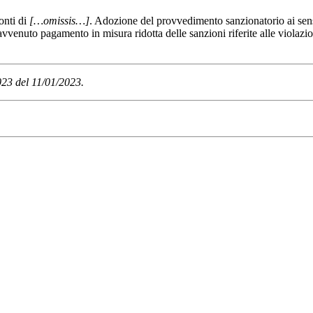
onti di
[…omissis…]
. Adozione del provvedimento sanzionatorio ai sensi
nuto pagamento in misura ridotta delle sanzioni riferite alle violazion
023 del 11/01/2023.