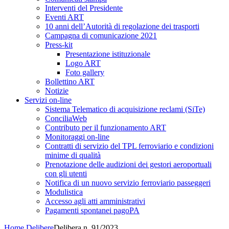
Interventi del Presidente
Eventi ART
10 anni dell’Autorità di regolazione dei trasporti
Campagna di comunicazione 2021
Press-kit
Presentazione istituzionale
Logo ART
Foto gallery
Bollettino ART
Notizie
Servizi on-line
Sistema Telematico di acquisizione reclami (SiTe)
ConciliaWeb
Contributo per il funzionamento ART
Monitoraggi on-line
Contratti di servizio del TPL ferroviario e condizioni
minime di qualità
Prenotazione delle audizioni dei gestori aeroportuali
con gli utenti
Notifica di un nuovo servizio ferroviario passeggeri
Modulistica
Accesso agli atti amministrativi
Pagamenti spontanei pagoPA
Home
Delibere
Delibera n. 91/2023