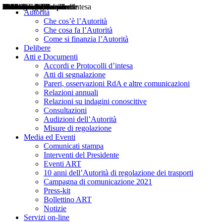
Delibere
Pareri
Consultazioni
Audizioni
Atti di Segnalazione
Accordi e Protocolli d'Intesa
Relazioni annuali
Misure di regolazione
Notizie
Comunicati Stampa
Bollettini ART
Convegni ART
Interviste del Presidente
Articoli in primo piano
Interventi del Presidente
2004
2005
2010
2013
2014
2015
2016
2017
2018
2019
202
2020
2021
2022
2023
2024
2025
2026
Aereo
Marittimo
Terrestre
Autorità
Che cos’è l’Autorità
Che cosa fa l’Autorità
Come si finanzia l’Autorità
Delibere
Atti e Documenti
Accordi e Protocolli d’intesa
Atti di segnalazione
Pareri, osservazioni RdA e altre comunicazioni
Relazioni annuali
Relazioni su indagini conoscitive
Consultazioni
Audizioni dell’Autorità
Misure di regolazione
Media ed Eventi
Comunicati stampa
Interventi del Presidente
Eventi ART
10 anni dell’Autorità di regolazione dei trasporti
Campagna di comunicazione 2021
Press-kit
Bollettino ART
Notizie
Servizi on-line