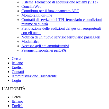
Sistema Telematico di acquisizione reclami (SiTe)
ConciliaWeb
Contributo per il funzionamento ART
Monitoraggi on-line
Contratti di servizio del TPL ferroviario e condizioni
minime di qualità
Prenotazione delle audizioni dei gestori aeroportuali
con gli utenti
Notifica di un nuovo servizio ferroviario passeggeri
Modulistica
Accesso agli atti amministrativi
Pagamenti spontanei pagoPA
Cerca
Italiano
English
Contatti
Amministrazione Trasparente
Login
L'AUTORITÀ
Cerca
Italiano
English