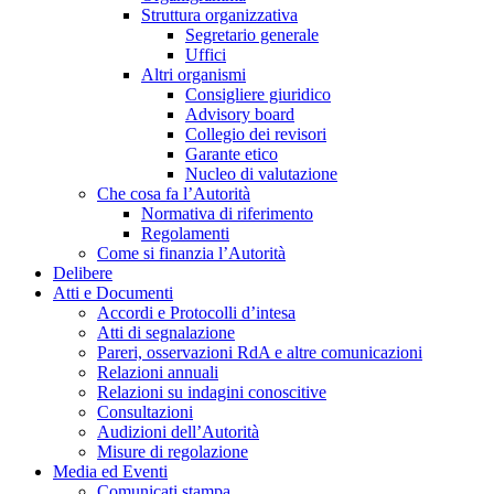
Struttura organizzativa
Segretario generale
Uffici
Altri organismi
Consigliere giuridico
Advisory board
Collegio dei revisori
Garante etico
Nucleo di valutazione
Che cosa fa l’Autorità
Normativa di riferimento
Regolamenti
Come si finanzia l’Autorità
Delibere
Atti e Documenti
Accordi e Protocolli d’intesa
Atti di segnalazione
Pareri, osservazioni RdA e altre comunicazioni
Relazioni annuali
Relazioni su indagini conoscitive
Consultazioni
Audizioni dell’Autorità
Misure di regolazione
Media ed Eventi
Comunicati stampa