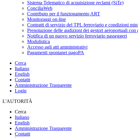
Sistema Telematico di acquisizione reclami (SiTe)
ConciliaWeb
Contributo per il funzionamento ART
Monitoraggi on-line
Contratti di servizio del TPL ferroviario e condizioni min
Prenotazione delle audizioni dei gestori aeroportuali con g
Notifica di un nuovo servizio ferroviario passeggeri
Modulistica
Accesso agli atti amministrativi
Pagamenti spontanei pagoPA
Cerca
Italiano
English
Contatti
Amministrazione Trasparente
Login
L'AUTORITÀ
Cerca
Italiano
English
Amministrazione Trasparente
Contatti