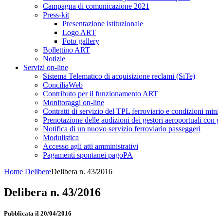
Campagna di comunicazione 2021
Press-kit
Presentazione istituzionale
Logo ART
Foto gallery
Bollettino ART
Notizie
Servizi on-line
Sistema Telematico di acquisizione reclami (SiTe)
ConciliaWeb
Contributo per il funzionamento ART
Monitoraggi on-line
Contratti di servizio del TPL ferroviario e condizioni min
Prenotazione delle audizioni dei gestori aeroportuali con g
Notifica di un nuovo servizio ferroviario passeggeri
Modulistica
Accesso agli atti amministrativi
Pagamenti spontanei pagoPA
Home
Delibere
Delibera n. 43/2016
Delibera n. 43/2016
Pubblicata il 20/04/2016