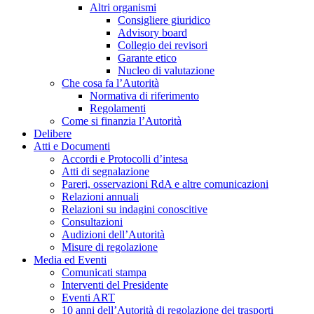
Altri organismi
Consigliere giuridico
Advisory board
Collegio dei revisori
Garante etico
Nucleo di valutazione
Che cosa fa l’Autorità
Normativa di riferimento
Regolamenti
Come si finanzia l’Autorità
Delibere
Atti e Documenti
Accordi e Protocolli d’intesa
Atti di segnalazione
Pareri, osservazioni RdA e altre comunicazioni
Relazioni annuali
Relazioni su indagini conoscitive
Consultazioni
Audizioni dell’Autorità
Misure di regolazione
Media ed Eventi
Comunicati stampa
Interventi del Presidente
Eventi ART
10 anni dell’Autorità di regolazione dei trasporti