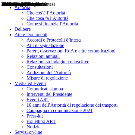
Delibere
Pareri
Consultazioni
Audizioni
Atti di Segnalazione
Accordi e Protocolli d'Intesa
Relazioni annuali
Misure di regolazione
Notizie
Comunicati Stampa
Bollettini ART
Convegni ART
Interviste del Presidente
Articoli in primo piano
Interventi del Presidente
2004
2005
2010
2013
2014
2015
2016
2017
2018
2019
202
2020
2021
2022
2023
2024
2025
2026
Aereo
Marittimo
Terrestre
Autorità
Che cos’è l’Autorità
Che cosa fa l’Autorità
Come si finanzia l’Autorità
Delibere
Atti e Documenti
Accordi e Protocolli d’intesa
Atti di segnalazione
Pareri, osservazioni RdA e altre comunicazioni
Relazioni annuali
Relazioni su indagini conoscitive
Consultazioni
Audizioni dell’Autorità
Misure di regolazione
Media ed Eventi
Comunicati stampa
Interventi del Presidente
Eventi ART
10 anni dell’Autorità di regolazione dei trasporti
Campagna di comunicazione 2021
Press-kit
Bollettino ART
Notizie
Servizi on-line