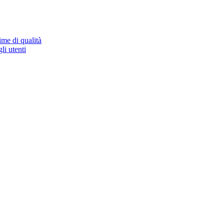
ime di qualità
li utenti