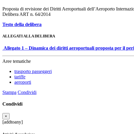
Proposta di revisione dei Diritti Aeroportuali dell’Aeroporto Internazi
Delibera ART n. 64/2014
Testo della delibera
ALLEGATI ALLA DELIBERA
Allegato 1 – Dinamica dei diritti aeroportuali proposta per il per
Aree tematiche
trasporto passeggeri
tariffe
aeroporti
Stampa
Condividi
Condividi
×
[addtoany]