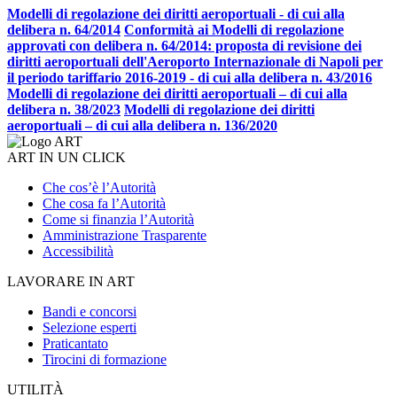
Modelli di regolazione dei diritti aeroportuali - di cui alla
delibera n. 64/2014
Conformità ai Modelli di regolazione
approvati con delibera n. 64/2014: proposta di revisione dei
diritti aeroportuali dell'Aeroporto Internazionale di Napoli per
il periodo tariffario 2016-2019 - di cui alla delibera n. 43/2016
Modelli di regolazione dei diritti aeroportuali – di cui alla
delibera n. 38/2023
Modelli di regolazione dei diritti
aeroportuali – di cui alla delibera n. 136/2020
ART IN UN CLICK
Che cos’è l’Autorità
Che cosa fa l’Autorità
Come si finanzia l’Autorità
Amministrazione Trasparente
Accessibilità
LAVORARE IN ART
Bandi e concorsi
Selezione esperti
Praticantato
Tirocini di formazione
UTILITÀ