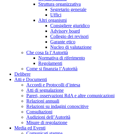
Struttura organizzativa
Segretario generale
Uffici
Altri organismi
Consigliere giuridico
Advisory board
Collegio dei revisori
Garante etico
Nucleo di valutazione
Che cosa fa l’Autorità
Normativa di riferimento
Regolamenti
Come si finanzia l’Autorità
Delibere
Atti e Documenti
Accordi e Protocolli d’intesa
Atti di segnalazione
Pareri, osservazioni RdA e altre comunicazioni
Relazioni annuali
Relazioni su indagini conoscitive
Consultazioni
Audizioni dell’Autorità
Misure di regolazione
Media ed Eventi
Comunicati stampa