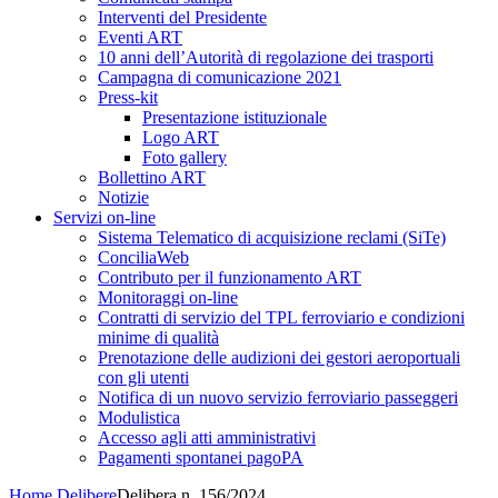
Interventi del Presidente
Eventi ART
10 anni dell’Autorità di regolazione dei trasporti
Campagna di comunicazione 2021
Press-kit
Presentazione istituzionale
Logo ART
Foto gallery
Bollettino ART
Notizie
Servizi on-line
Sistema Telematico di acquisizione reclami (SiTe)
ConciliaWeb
Contributo per il funzionamento ART
Monitoraggi on-line
Contratti di servizio del TPL ferroviario e condizioni
minime di qualità
Prenotazione delle audizioni dei gestori aeroportuali
con gli utenti
Notifica di un nuovo servizio ferroviario passeggeri
Modulistica
Accesso agli atti amministrativi
Pagamenti spontanei pagoPA
Home
Delibere
Delibera n. 156/2024