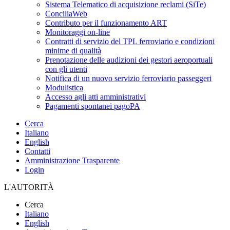
Sistema Telematico di acquisizione reclami (SiTe)
ConciliaWeb
Contributo per il funzionamento ART
Monitoraggi on-line
Contratti di servizio del TPL ferroviario e condizioni
minime di qualità
Prenotazione delle audizioni dei gestori aeroportuali
con gli utenti
Notifica di un nuovo servizio ferroviario passeggeri
Modulistica
Accesso agli atti amministrativi
Pagamenti spontanei pagoPA
Cerca
Italiano
English
Contatti
Amministrazione Trasparente
Login
L'AUTORITÀ
Cerca
Italiano
English