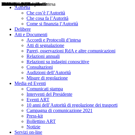
Delibere
Pareri
Consultazioni
Audizioni
Atti di Segnalazione
Accordi e Protocolli d'Intesa
Relazioni annuali
Misure di regolazione
Notizie
Comunicati Stampa
Bollettini ART
Convegni ART
Interviste del Presidente
Articoli in primo piano
Interventi del Presidente
2004
2005
2010
2013
2014
2015
2016
2017
2018
2019
202
2020
2021
2022
2023
2024
2025
2026
Aereo
Marittimo
Terrestre
Autorità
Che cos’è l’Autorità
Che cosa fa l’Autorità
Come si finanzia l’Autorità
Delibere
Atti e Documenti
Accordi e Protocolli d’intesa
Atti di segnalazione
Pareri, osservazioni RdA e altre comunicazioni
Relazioni annuali
Relazioni su indagini conoscitive
Consultazioni
Audizioni dell’Autorità
Misure di regolazione
Media ed Eventi
Comunicati stampa
Interventi del Presidente
Eventi ART
10 anni dell’Autorità di regolazione dei trasporti
Campagna di comunicazione 2021
Press-kit
Bollettino ART
Notizie
Servizi on-line