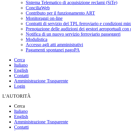
Sistema Telematico di acquisizione reclami (SiTe)
ConciliaWeb
Contributo per il funzionamento ART
Monitoraggi on-line
Contratti di servizio del TPL ferroviario e condizioni min
Prenotazione delle audizioni dei gestori aeroportuali con g
Notifica di un nuovo servizio ferroviario passeggeri
Modulistica
Accesso agli atti amministrativi
Pagamenti spontanei pagoPA
Cerca
Italiano
English
Contatti
Amministrazione Trasparente
Login
L'AUTORITÀ
Cerca
Italiano
English
Amministrazione Trasparente
Contatti