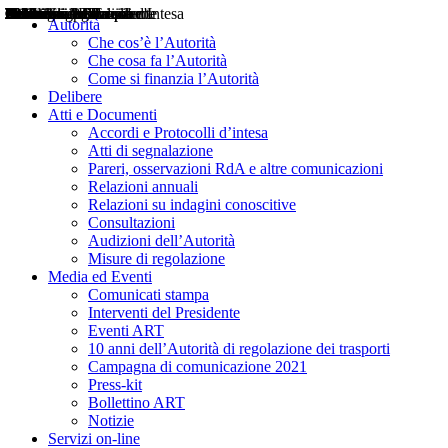
Delibere
Pareri
Consultazioni
Audizioni
Atti di Segnalazione
Accordi e Protocolli d'Intesa
Relazioni annuali
Misure di regolazione
Notizie
Comunicati Stampa
Bollettini ART
Convegni ART
Interviste del Presidente
Articoli in primo piano
Interventi del Presidente
2004
2005
2010
2013
2014
2015
2016
2017
2018
2019
202
2020
2021
2022
2023
2024
2025
2026
Aereo
Marittimo
Terrestre
Autorità
Che cos’è l’Autorità
Che cosa fa l’Autorità
Come si finanzia l’Autorità
Delibere
Atti e Documenti
Accordi e Protocolli d’intesa
Atti di segnalazione
Pareri, osservazioni RdA e altre comunicazioni
Relazioni annuali
Relazioni su indagini conoscitive
Consultazioni
Audizioni dell’Autorità
Misure di regolazione
Media ed Eventi
Comunicati stampa
Interventi del Presidente
Eventi ART
10 anni dell’Autorità di regolazione dei trasporti
Campagna di comunicazione 2021
Press-kit
Bollettino ART
Notizie
Servizi on-line