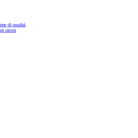
ime di qualità
li utenti