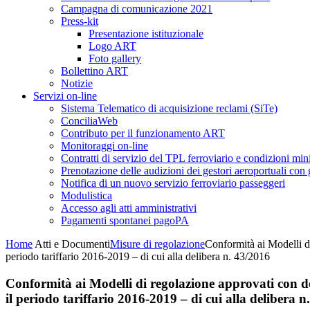
Campagna di comunicazione 2021
Press-kit
Presentazione istituzionale
Logo ART
Foto gallery
Bollettino ART
Notizie
Servizi on-line
Sistema Telematico di acquisizione reclami (SiTe)
ConciliaWeb
Contributo per il funzionamento ART
Monitoraggi on-line
Contratti di servizio del TPL ferroviario e condizioni min
Prenotazione delle audizioni dei gestori aeroportuali con g
Notifica di un nuovo servizio ferroviario passeggeri
Modulistica
Accesso agli atti amministrativi
Pagamenti spontanei pagoPA
Home
Atti e Documenti
Misure di regolazione
Conformità ai Modelli di
periodo tariffario 2016-2019 – di cui alla delibera n. 43/2016
Conformità ai Modelli di regolazione approvati con del
il periodo tariffario 2016-2019 – di cui alla delibera n