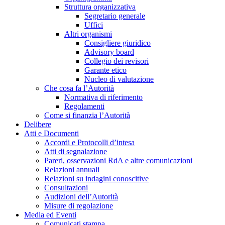
Struttura organizzativa
Segretario generale
Uffici
Altri organismi
Consigliere giuridico
Advisory board
Collegio dei revisori
Garante etico
Nucleo di valutazione
Che cosa fa l’Autorità
Normativa di riferimento
Regolamenti
Come si finanzia l’Autorità
Delibere
Atti e Documenti
Accordi e Protocolli d’intesa
Atti di segnalazione
Pareri, osservazioni RdA e altre comunicazioni
Relazioni annuali
Relazioni su indagini conoscitive
Consultazioni
Audizioni dell’Autorità
Misure di regolazione
Media ed Eventi
Comunicati stampa