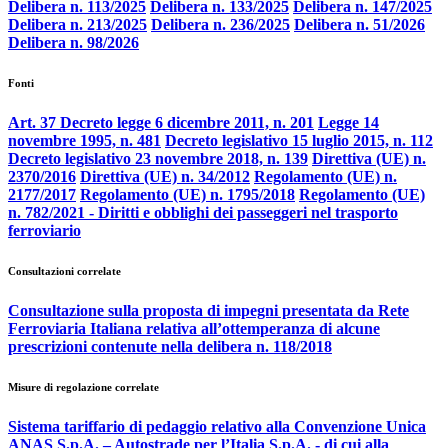
Delibera n. 113/2025
Delibera n. 133/2025
Delibera n. 147/2025
Delibera n. 213/2025
Delibera n. 236/2025
Delibera n. 51/2026
Delibera n. 98/2026
Fonti
Art. 37 Decreto legge 6 dicembre 2011, n. 201
Legge 14
novembre 1995, n. 481
Decreto legislativo 15 luglio 2015, n. 112
Decreto legislativo 23 novembre 2018, n. 139
Direttiva (UE) n.
2370/2016
Direttiva (UE) n. 34/2012
Regolamento (UE) n.
2177/2017
Regolamento (UE) n. 1795/2018
Regolamento (UE)
n. 782/2021 - Diritti e obblighi dei passeggeri nel trasporto
ferroviario
Consultazioni correlate
Consultazione sulla proposta di impegni presentata da Rete
Ferroviaria Italiana relativa all’ottemperanza di alcune
prescrizioni contenute nella delibera n. 118/2018
Misure di regolazione correlate
Sistema tariffario di pedaggio relativo alla Convenzione Unica
ANAS S.p.A. – Autostrade per l’Italia S.p.A. - di cui alla