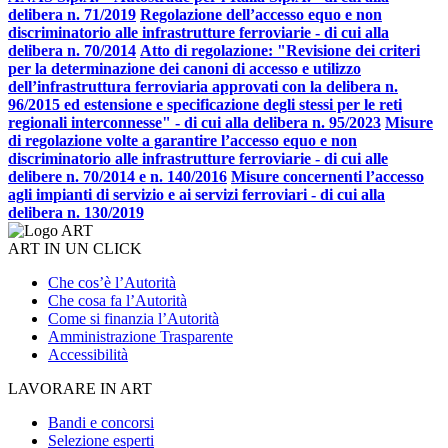
delibera n. 71/2019
Regolazione dell’accesso equo e non
discriminatorio alle infrastrutture ferroviarie - di cui alla
delibera n. 70/2014
Atto di regolazione: "Revisione dei criteri
per la determinazione dei canoni di accesso e utilizzo
dell’infrastruttura ferroviaria approvati con la delibera n.
96/2015 ed estensione e specificazione degli stessi per le reti
regionali interconnesse" - di cui alla delibera n. 95/2023
Misure
di regolazione volte a garantire l’accesso equo e non
discriminatorio alle infrastrutture ferroviarie - di cui alle
delibere n. 70/2014 e n. 140/2016
Misure concernenti l’accesso
agli impianti di servizio e ai servizi ferroviari - di cui alla
delibera n. 130/2019
ART IN UN CLICK
Che cos’è l’Autorità
Che cosa fa l’Autorità
Come si finanzia l’Autorità
Amministrazione Trasparente
Accessibilità
LAVORARE IN ART
Bandi e concorsi
Selezione esperti