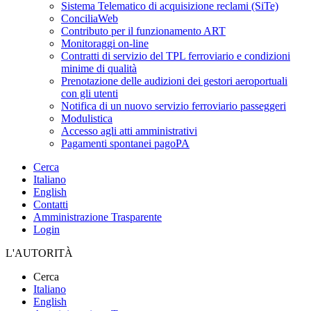
Sistema Telematico di acquisizione reclami (SiTe)
ConciliaWeb
Contributo per il funzionamento ART
Monitoraggi on-line
Contratti di servizio del TPL ferroviario e condizioni
minime di qualità
Prenotazione delle audizioni dei gestori aeroportuali
con gli utenti
Notifica di un nuovo servizio ferroviario passeggeri
Modulistica
Accesso agli atti amministrativi
Pagamenti spontanei pagoPA
Cerca
Italiano
English
Contatti
Amministrazione Trasparente
Login
L'AUTORITÀ
Cerca
Italiano
English