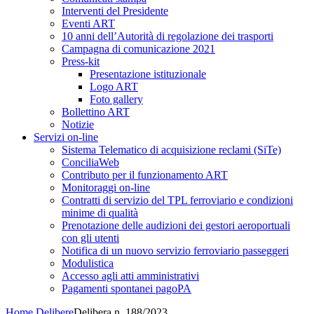
Interventi del Presidente
Eventi ART
10 anni dell’Autorità di regolazione dei trasporti
Campagna di comunicazione 2021
Press-kit
Presentazione istituzionale
Logo ART
Foto gallery
Bollettino ART
Notizie
Servizi on-line
Sistema Telematico di acquisizione reclami (SiTe)
ConciliaWeb
Contributo per il funzionamento ART
Monitoraggi on-line
Contratti di servizio del TPL ferroviario e condizioni
minime di qualità
Prenotazione delle audizioni dei gestori aeroportuali
con gli utenti
Notifica di un nuovo servizio ferroviario passeggeri
Modulistica
Accesso agli atti amministrativi
Pagamenti spontanei pagoPA
Home
Delibere
Delibera n. 188/2023