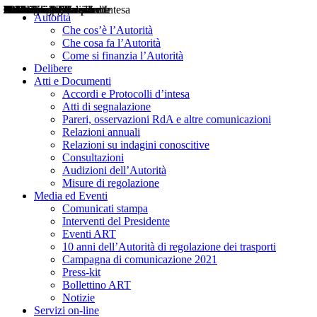
Delibere
Pareri
Consultazioni
Audizioni
Atti di Segnalazione
Accordi e Protocolli d'Intesa
Relazioni annuali
Misure di regolazione
Notizie
Comunicati Stampa
Bollettini ART
Convegni ART
Interviste del Presidente
Articoli in primo piano
Interventi del Presidente
2004
2005
2010
2013
2014
2015
2016
2017
2018
2019
202
2020
2021
2022
2023
2024
2025
2026
Aereo
Marittimo
Terrestre
Autorità
Che cos’è l’Autorità
Che cosa fa l’Autorità
Come si finanzia l’Autorità
Delibere
Atti e Documenti
Accordi e Protocolli d’intesa
Atti di segnalazione
Pareri, osservazioni RdA e altre comunicazioni
Relazioni annuali
Relazioni su indagini conoscitive
Consultazioni
Audizioni dell’Autorità
Misure di regolazione
Media ed Eventi
Comunicati stampa
Interventi del Presidente
Eventi ART
10 anni dell’Autorità di regolazione dei trasporti
Campagna di comunicazione 2021
Press-kit
Bollettino ART
Notizie
Servizi on-line