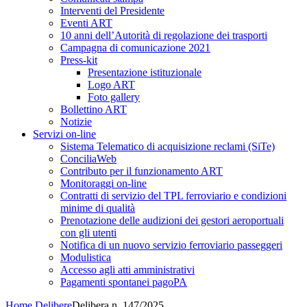
Interventi del Presidente
Eventi ART
10 anni dell’Autorità di regolazione dei trasporti
Campagna di comunicazione 2021
Press-kit
Presentazione istituzionale
Logo ART
Foto gallery
Bollettino ART
Notizie
Servizi on-line
Sistema Telematico di acquisizione reclami (SiTe)
ConciliaWeb
Contributo per il funzionamento ART
Monitoraggi on-line
Contratti di servizio del TPL ferroviario e condizioni
minime di qualità
Prenotazione delle audizioni dei gestori aeroportuali
con gli utenti
Notifica di un nuovo servizio ferroviario passeggeri
Modulistica
Accesso agli atti amministrativi
Pagamenti spontanei pagoPA
Home
Delibere
Delibera n. 147/2025