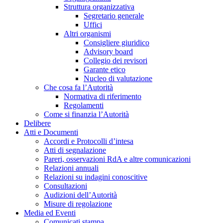
Struttura organizzativa
Segretario generale
Uffici
Altri organismi
Consigliere giuridico
Advisory board
Collegio dei revisori
Garante etico
Nucleo di valutazione
Che cosa fa l’Autorità
Normativa di riferimento
Regolamenti
Come si finanzia l’Autorità
Delibere
Atti e Documenti
Accordi e Protocolli d’intesa
Atti di segnalazione
Pareri, osservazioni RdA e altre comunicazioni
Relazioni annuali
Relazioni su indagini conoscitive
Consultazioni
Audizioni dell’Autorità
Misure di regolazione
Media ed Eventi
Comunicati stampa