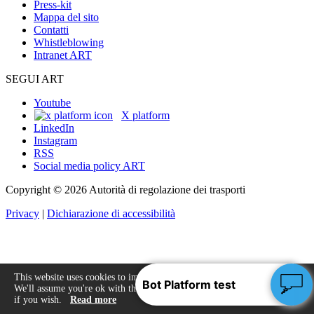
Press-kit
Mappa del sito
Contatti
Whistleblowing
Intranet ART
SEGUI ART
Youtube
X platform
LinkedIn
Instagram
RSS
Social media policy ART
Copyright © 2026 Autorità di regolazione dei trasporti
Privacy
|
Dichiarazione di accessibilità
This website uses cookies to improve your experience.
We'll assume you're ok with this, but you can opt-out
Accept
if you wish.
Read more