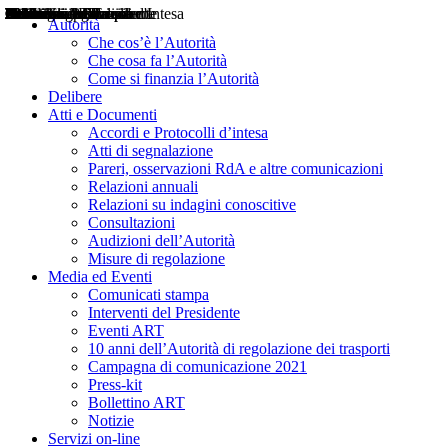
Delibere
Pareri
Consultazioni
Audizioni
Atti di Segnalazione
Accordi e Protocolli d'Intesa
Relazioni annuali
Misure di regolazione
Notizie
Comunicati Stampa
Bollettini ART
Convegni ART
Interviste del Presidente
Articoli in primo piano
Interventi del Presidente
2004
2005
2010
2013
2014
2015
2016
2017
2018
2019
202
2020
2021
2022
2023
2024
2025
2026
Aereo
Marittimo
Terrestre
Autorità
Che cos’è l’Autorità
Che cosa fa l’Autorità
Come si finanzia l’Autorità
Delibere
Atti e Documenti
Accordi e Protocolli d’intesa
Atti di segnalazione
Pareri, osservazioni RdA e altre comunicazioni
Relazioni annuali
Relazioni su indagini conoscitive
Consultazioni
Audizioni dell’Autorità
Misure di regolazione
Media ed Eventi
Comunicati stampa
Interventi del Presidente
Eventi ART
10 anni dell’Autorità di regolazione dei trasporti
Campagna di comunicazione 2021
Press-kit
Bollettino ART
Notizie
Servizi on-line