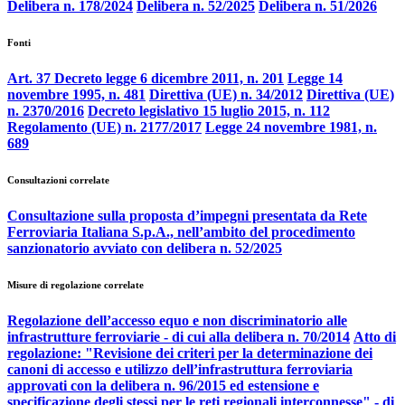
Delibera n. 178/2024
Delibera n. 52/2025
Delibera n. 51/2026
Fonti
Art. 37 Decreto legge 6 dicembre 2011, n. 201
Legge 14
novembre 1995, n. 481
Direttiva (UE) n. 34/2012
Direttiva (UE)
n. 2370/2016
Decreto legislativo 15 luglio 2015, n. 112
Regolamento (UE) n. 2177/2017
Legge 24 novembre 1981, n.
689
Consultazioni correlate
Consultazione sulla proposta d’impegni presentata da Rete
Ferroviaria Italiana S.p.A., nell’ambito del procedimento
sanzionatorio avviato con delibera n. 52/2025
Misure di regolazione correlate
Regolazione dell’accesso equo e non discriminatorio alle
infrastrutture ferroviarie - di cui alla delibera n. 70/2014
Atto di
regolazione: "Revisione dei criteri per la determinazione dei
canoni di accesso e utilizzo dell’infrastruttura ferroviaria
approvati con la delibera n. 96/2015 ed estensione e
specificazione degli stessi per le reti regionali interconnesse" - di