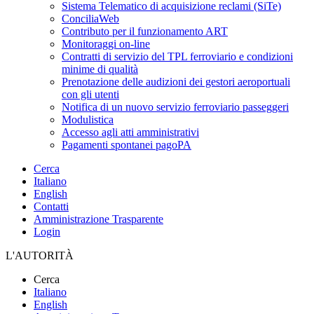
Sistema Telematico di acquisizione reclami (SiTe)
ConciliaWeb
Contributo per il funzionamento ART
Monitoraggi on-line
Contratti di servizio del TPL ferroviario e condizioni
minime di qualità
Prenotazione delle audizioni dei gestori aeroportuali
con gli utenti
Notifica di un nuovo servizio ferroviario passeggeri
Modulistica
Accesso agli atti amministrativi
Pagamenti spontanei pagoPA
Cerca
Italiano
English
Contatti
Amministrazione Trasparente
Login
L'AUTORITÀ
Cerca
Italiano
English