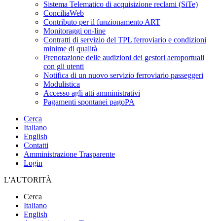
Sistema Telematico di acquisizione reclami (SiTe)
ConciliaWeb
Contributo per il funzionamento ART
Monitoraggi on-line
Contratti di servizio del TPL ferroviario e condizioni
minime di qualità
Prenotazione delle audizioni dei gestori aeroportuali
con gli utenti
Notifica di un nuovo servizio ferroviario passeggeri
Modulistica
Accesso agli atti amministrativi
Pagamenti spontanei pagoPA
Cerca
Italiano
English
Contatti
Amministrazione Trasparente
Login
L'AUTORITÀ
Cerca
Italiano
English