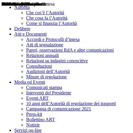
Delibere
Pareri
Consultazioni
Audizioni
Atti di Segnalazione
Accordi e Protocolli d'Intesa
Relazioni annuali
Misure di regolazione
Notizie
Comunicati Stampa
Bollettini ART
Convegni ART
Interviste del Presidente
Articoli in primo piano
Interventi del Presidente
2004
2005
2010
2013
2014
2015
2016
2017
2018
2019
202
2020
2021
2022
2023
2024
2025
2026
Aereo
Marittimo
Terrestre
Autorità
Che cos’è l’Autorità
Che cosa fa l’Autorità
Come si finanzia l’Autorità
Delibere
Atti e Documenti
Accordi e Protocolli d’intesa
Atti di segnalazione
Pareri, osservazioni RdA e altre comunicazioni
Relazioni annuali
Relazioni su indagini conoscitive
Consultazioni
Audizioni dell’Autorità
Misure di regolazione
Media ed Eventi
Comunicati stampa
Interventi del Presidente
Eventi ART
10 anni dell’Autorità di regolazione dei trasporti
Campagna di comunicazione 2021
Press-kit
Bollettino ART
Notizie
Servizi on-line