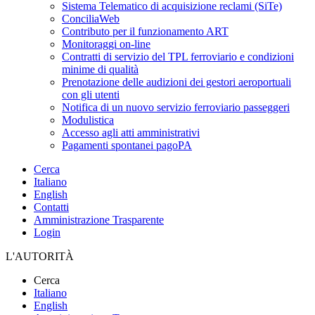
Sistema Telematico di acquisizione reclami (SiTe)
ConciliaWeb
Contributo per il funzionamento ART
Monitoraggi on-line
Contratti di servizio del TPL ferroviario e condizioni
minime di qualità
Prenotazione delle audizioni dei gestori aeroportuali
con gli utenti
Notifica di un nuovo servizio ferroviario passeggeri
Modulistica
Accesso agli atti amministrativi
Pagamenti spontanei pagoPA
Cerca
Italiano
English
Contatti
Amministrazione Trasparente
Login
L'AUTORITÀ
Cerca
Italiano
English