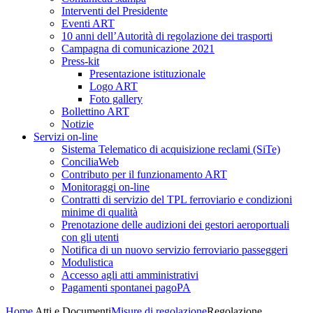
Interventi del Presidente
Eventi ART
10 anni dell’Autorità di regolazione dei trasporti
Campagna di comunicazione 2021
Press-kit
Presentazione istituzionale
Logo ART
Foto gallery
Bollettino ART
Notizie
Servizi on-line
Sistema Telematico di acquisizione reclami (SiTe)
ConciliaWeb
Contributo per il funzionamento ART
Monitoraggi on-line
Contratti di servizio del TPL ferroviario e condizioni
minime di qualità
Prenotazione delle audizioni dei gestori aeroportuali
con gli utenti
Notifica di un nuovo servizio ferroviario passeggeri
Modulistica
Accesso agli atti amministrativi
Pagamenti spontanei pagoPA
Home
Atti e Documenti
Misure di regolazione
Regolazione