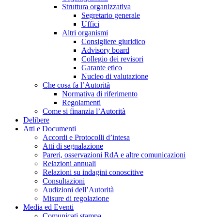
Struttura organizzativa
Segretario generale
Uffici
Altri organismi
Consigliere giuridico
Advisory board
Collegio dei revisori
Garante etico
Nucleo di valutazione
Che cosa fa l’Autorità
Normativa di riferimento
Regolamenti
Come si finanzia l’Autorità
Delibere
Atti e Documenti
Accordi e Protocolli d’intesa
Atti di segnalazione
Pareri, osservazioni RdA e altre comunicazioni
Relazioni annuali
Relazioni su indagini conoscitive
Consultazioni
Audizioni dell’Autorità
Misure di regolazione
Media ed Eventi
Comunicati stampa