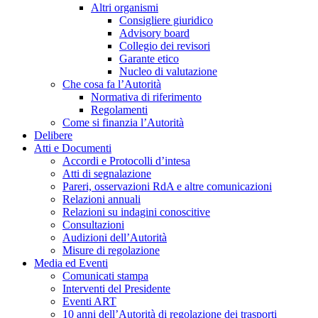
Altri organismi
Consigliere giuridico
Advisory board
Collegio dei revisori
Garante etico
Nucleo di valutazione
Che cosa fa l’Autorità
Normativa di riferimento
Regolamenti
Come si finanzia l’Autorità
Delibere
Atti e Documenti
Accordi e Protocolli d’intesa
Atti di segnalazione
Pareri, osservazioni RdA e altre comunicazioni
Relazioni annuali
Relazioni su indagini conoscitive
Consultazioni
Audizioni dell’Autorità
Misure di regolazione
Media ed Eventi
Comunicati stampa
Interventi del Presidente
Eventi ART
10 anni dell’Autorità di regolazione dei trasporti