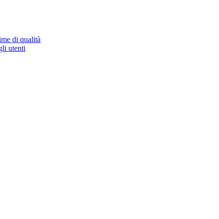
ime di qualità
li utenti