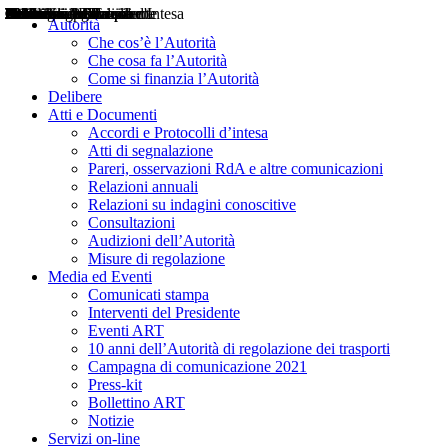
Delibere
Pareri
Consultazioni
Audizioni
Atti di Segnalazione
Accordi e Protocolli d'Intesa
Relazioni annuali
Misure di regolazione
Notizie
Comunicati Stampa
Bollettini ART
Convegni ART
Interviste del Presidente
Articoli in primo piano
Interventi del Presidente
2004
2005
2010
2013
2014
2015
2016
2017
2018
2019
202
2020
2021
2022
2023
2024
2025
2026
Aereo
Marittimo
Terrestre
Autorità
Che cos’è l’Autorità
Che cosa fa l’Autorità
Come si finanzia l’Autorità
Delibere
Atti e Documenti
Accordi e Protocolli d’intesa
Atti di segnalazione
Pareri, osservazioni RdA e altre comunicazioni
Relazioni annuali
Relazioni su indagini conoscitive
Consultazioni
Audizioni dell’Autorità
Misure di regolazione
Media ed Eventi
Comunicati stampa
Interventi del Presidente
Eventi ART
10 anni dell’Autorità di regolazione dei trasporti
Campagna di comunicazione 2021
Press-kit
Bollettino ART
Notizie
Servizi on-line