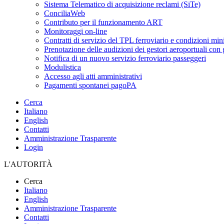
Sistema Telematico di acquisizione reclami (SiTe)
ConciliaWeb
Contributo per il funzionamento ART
Monitoraggi on-line
Contratti di servizio del TPL ferroviario e condizioni min
Prenotazione delle audizioni dei gestori aeroportuali con g
Notifica di un nuovo servizio ferroviario passeggeri
Modulistica
Accesso agli atti amministrativi
Pagamenti spontanei pagoPA
Cerca
Italiano
English
Contatti
Amministrazione Trasparente
Login
L'AUTORITÀ
Cerca
Italiano
English
Amministrazione Trasparente
Contatti