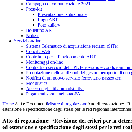
Campagna di comunicazione 2021
Press-kit
Presentazione istituzionale
Logo ART
Foto gallery
Bollettino ART
Notizie
Servizi on-line
Sistema Telematico di acquisizione reclami (SiTe)
ConciliaWeb
Contributo per il funzionamento ART
Monitoraggi on-line
Contratti di servizio del TPL ferroviario e condizioni min
Prenotazione delle audizioni dei gestori aeroportuali con g
Notifica di un nuovo servizio ferroviario passeggeri
Modulistica
Accesso agli atti amministrativi
Pagamenti spontanei pagoPA
Home
Atti e Documenti
Misure di regolazione
Atto di regolazione: “Rev
estensione e specificazione degli stessi per le reti regionali interconne
Atto di regolazione: “Revisione dei criteri per la dete
ed estensione e specificazione degli stessi per le reti r