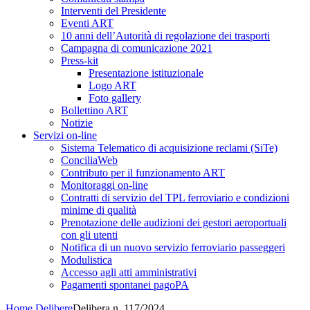
Interventi del Presidente
Eventi ART
10 anni dell’Autorità di regolazione dei trasporti
Campagna di comunicazione 2021
Press-kit
Presentazione istituzionale
Logo ART
Foto gallery
Bollettino ART
Notizie
Servizi on-line
Sistema Telematico di acquisizione reclami (SiTe)
ConciliaWeb
Contributo per il funzionamento ART
Monitoraggi on-line
Contratti di servizio del TPL ferroviario e condizioni
minime di qualità
Prenotazione delle audizioni dei gestori aeroportuali
con gli utenti
Notifica di un nuovo servizio ferroviario passeggeri
Modulistica
Accesso agli atti amministrativi
Pagamenti spontanei pagoPA
Home
Delibere
Delibera n. 117/2024