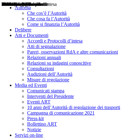
Delibere
Pareri
Consultazioni
Audizioni
Atti di Segnalazione
Accordi e Protocolli d'Intesa
Relazioni annuali
Misure di regolazione
Notizie
Comunicati Stampa
Bollettini ART
Convegni ART
Interviste del Presidente
Articoli in primo piano
Interventi del Presidente
2004
2005
2010
2013
2014
2015
2016
2017
2018
2019
202
2020
2021
2022
2023
2024
2025
2026
Aereo
Marittimo
Terrestre
Autorità
Che cos’è l’Autorità
Che cosa fa l’Autorità
Come si finanzia l’Autorità
Delibere
Atti e Documenti
Accordi e Protocolli d’intesa
Atti di segnalazione
Pareri, osservazioni RdA e altre comunicazioni
Relazioni annuali
Relazioni su indagini conoscitive
Consultazioni
Audizioni dell’Autorità
Misure di regolazione
Media ed Eventi
Comunicati stampa
Interventi del Presidente
Eventi ART
10 anni dell’Autorità di regolazione dei trasporti
Campagna di comunicazione 2021
Press-kit
Bollettino ART
Notizie
Servizi on-line