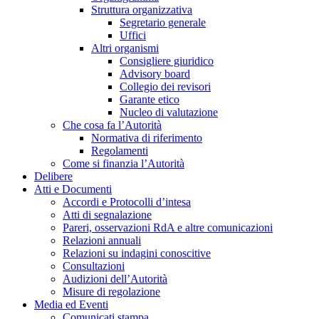
Struttura organizzativa
Segretario generale
Uffici
Altri organismi
Consigliere giuridico
Advisory board
Collegio dei revisori
Garante etico
Nucleo di valutazione
Che cosa fa l’Autorità
Normativa di riferimento
Regolamenti
Come si finanzia l’Autorità
Delibere
Atti e Documenti
Accordi e Protocolli d’intesa
Atti di segnalazione
Pareri, osservazioni RdA e altre comunicazioni
Relazioni annuali
Relazioni su indagini conoscitive
Consultazioni
Audizioni dell’Autorità
Misure di regolazione
Media ed Eventi
Comunicati stampa