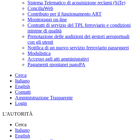
Sistema Telematico di acquisizione reclami (SiTe)
ConciliaWeb
Contributo per il funzionamento ART
Monitoraggi on-line
Contratti di servizio del TPL ferroviario e condizioni
minime di qualità
Prenotazione delle audizioni dei gestori aeroportuali
con gli utenti
Notifica di un nuovo servizio ferroviario passeggeri
Modulistica
Accesso agli atti amministrativi
Pagamenti spontanei pagoPA
Cerca
Italiano
English
Contatti
Amministrazione Trasparente
Login
L'AUTORITÀ
Cerca
Italiano
English