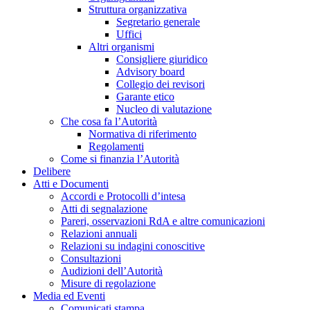
Struttura organizzativa
Segretario generale
Uffici
Altri organismi
Consigliere giuridico
Advisory board
Collegio dei revisori
Garante etico
Nucleo di valutazione
Che cosa fa l’Autorità
Normativa di riferimento
Regolamenti
Come si finanzia l’Autorità
Delibere
Atti e Documenti
Accordi e Protocolli d’intesa
Atti di segnalazione
Pareri, osservazioni RdA e altre comunicazioni
Relazioni annuali
Relazioni su indagini conoscitive
Consultazioni
Audizioni dell’Autorità
Misure di regolazione
Media ed Eventi
Comunicati stampa