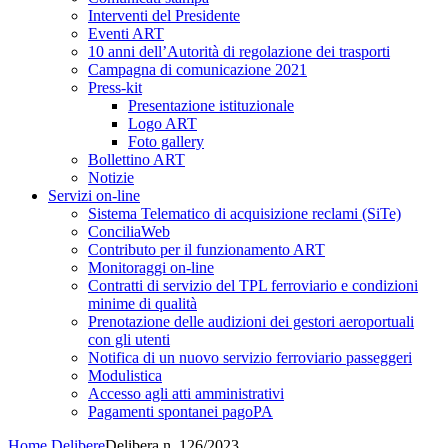
Interventi del Presidente
Eventi ART
10 anni dell’Autorità di regolazione dei trasporti
Campagna di comunicazione 2021
Press-kit
Presentazione istituzionale
Logo ART
Foto gallery
Bollettino ART
Notizie
Servizi on-line
Sistema Telematico di acquisizione reclami (SiTe)
ConciliaWeb
Contributo per il funzionamento ART
Monitoraggi on-line
Contratti di servizio del TPL ferroviario e condizioni
minime di qualità
Prenotazione delle audizioni dei gestori aeroportuali
con gli utenti
Notifica di un nuovo servizio ferroviario passeggeri
Modulistica
Accesso agli atti amministrativi
Pagamenti spontanei pagoPA
Home
Delibere
Delibera n. 126/2023