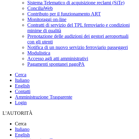
Sistema Telematico di acquisizione reclami (SiTe)
ConciliaWeb
Contributo per il funzionamento ART
Monitoraggi on-line
Contratti di servizio del TPL ferroviario e condizioni
minime di qualità
Prenotazione delle audizioni dei gestori aeroportuali
con gli utenti
Notifica di un nuovo servizio ferroviario passeggeri
Modulistica
Accesso agli atti amministrativi
Pagamenti spontanei pagoPA
Cerca
Italiano
English
Contatti
Amministrazione Trasparente
Login
L'AUTORITÀ
Cerca
Italiano
English