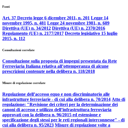
Fonti
Art. 37 Decreto legge 6 dicembre 2011, n. 201
Legge 14
novembre 1995, n. 481
Legge 24 novembre 1981, n. 689
Direttiva (UE) n. 34/2012
Direttiva (UE) n. 2370/2016
Regolamento (UE) n. 2177/2017
Decreto legislativo 15 luglio
2015, n. 112
Consultazioni correlate
Consultazione sulla proposta di impegni presentata da Rete
Ferroviaria Italiana relativa all’ottemperanza di alcune
prescrizioni contenute nella delibera n. 118/2018
Misure di regolazione correlate
Regolazione dell’accesso equo e non discriminatorio alle
infrastrutture ferroviarie - di cui alla delibera n. 70/2014
Atto di
regolazione: "Revisione dei criteri per la determinazione dei
canoni di accesso e utilizzo dell’infrastruttura ferroviaria
approvati con la delibera n. 96/2015 ed estensione e
specificazione degli stessi per le reti regionali interconnesse" - di
cui alla delibera n. 95/2023
Misure di regolazione volte a