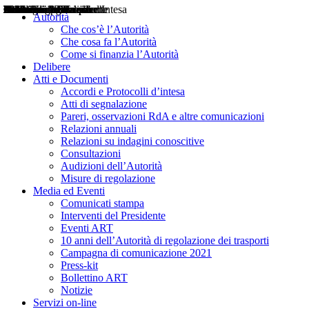
Delibere
Pareri
Consultazioni
Audizioni
Atti di Segnalazione
Accordi e Protocolli d'Intesa
Relazioni annuali
Misure di regolazione
Notizie
Comunicati Stampa
Bollettini ART
Convegni ART
Interviste del Presidente
Articoli in primo piano
Interventi del Presidente
2004
2005
2010
2013
2014
2015
2016
2017
2018
2019
202
2020
2021
2022
2023
2024
2025
2026
Aereo
Marittimo
Terrestre
Autorità
Che cos’è l’Autorità
Che cosa fa l’Autorità
Come si finanzia l’Autorità
Delibere
Atti e Documenti
Accordi e Protocolli d’intesa
Atti di segnalazione
Pareri, osservazioni RdA e altre comunicazioni
Relazioni annuali
Relazioni su indagini conoscitive
Consultazioni
Audizioni dell’Autorità
Misure di regolazione
Media ed Eventi
Comunicati stampa
Interventi del Presidente
Eventi ART
10 anni dell’Autorità di regolazione dei trasporti
Campagna di comunicazione 2021
Press-kit
Bollettino ART
Notizie
Servizi on-line