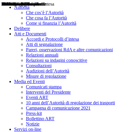
Delibere
Pareri
Consultazioni
Audizioni
Atti di Segnalazione
Accordi e Protocolli d'Intesa
Relazioni annuali
Misure di regolazione
Notizie
Comunicati Stampa
Bollettini ART
Convegni ART
Interviste del Presidente
Articoli in primo piano
Interventi del Presidente
2004
2005
2010
2013
2014
2015
2016
2017
2018
2019
202
2020
2021
2022
2023
2024
2025
2026
Aereo
Marittimo
Terrestre
Autorità
Che cos’è l’Autorità
Che cosa fa l’Autorità
Come si finanzia l’Autorità
Delibere
Atti e Documenti
Accordi e Protocolli d’intesa
Atti di segnalazione
Pareri, osservazioni RdA e altre comunicazioni
Relazioni annuali
Relazioni su indagini conoscitive
Consultazioni
Audizioni dell’Autorità
Misure di regolazione
Media ed Eventi
Comunicati stampa
Interventi del Presidente
Eventi ART
10 anni dell’Autorità di regolazione dei trasporti
Campagna di comunicazione 2021
Press-kit
Bollettino ART
Notizie
Servizi on-line