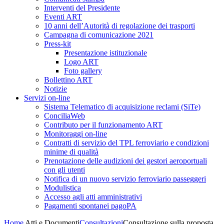
Interventi del Presidente
Eventi ART
10 anni dell’Autorità di regolazione dei trasporti
Campagna di comunicazione 2021
Press-kit
Presentazione istituzionale
Logo ART
Foto gallery
Bollettino ART
Notizie
Servizi on-line
Sistema Telematico di acquisizione reclami (SiTe)
ConciliaWeb
Contributo per il funzionamento ART
Monitoraggi on-line
Contratti di servizio del TPL ferroviario e condizioni
minime di qualità
Prenotazione delle audizioni dei gestori aeroportuali
con gli utenti
Notifica di un nuovo servizio ferroviario passeggeri
Modulistica
Accesso agli atti amministrativi
Pagamenti spontanei pagoPA
Home
Atti e Documenti
Consultazioni
Consultazione sulla proposta