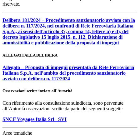
riservate.
Delibera 181/2024 – Procedimento sanzionatorio avviato con la
delibera n. 117/2024, nei confronti di Rete Ferroviaria Italiana
S.p.A., ai sensi dell’articolo 37, comma 14, lettere a) e d), del
decreto legislativo 15 luglio 2015, n. 112. Dichiarazione di
ammissibilità e pubblicazione della proposta di impegni
ALLEGATI ALLA DELIBERA
Allegato – Proposta di impegni presentata da Rete Ferroviaria
Italiana S.p.A. nell’ambito del procedimento sanzionatorio
avviato con delibera n. 117/2024
Osservazioni scritte inviate all'Autorità
Con riferimento alla consultazione suindicata, sono pervenute
all’Autorità osservazioni scritte da parte dei seguenti soggetti:
SNCF Voyages Italia Srl - SVI
Aree tematiche