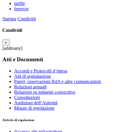
tariffe
ferrovie
Stampa
Condividi
Condividi
×
[addtoany]
Atti e Documenti
Accordi e Protocolli d’intesa
Atti di segnalazione
Pareri, osservazioni RdA e altre comunicazioni
Relazioni annuali
Relazioni su indagini conoscitive
Consultazioni
Audizioni dell’Autorità
Misure di regolazione
Attività di regolazione
Accesso alle infrastrutture