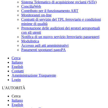
Sistema Telematico di acquisizione reclami (SiTe)
ConciliaWeb
Contributo per il funzionamento ART
Monitoraggi on-line
Contratti di servizio del TPL ferroviario e condizioni
minime di qualità
Prenotazione delle audizioni dei gestori aeroportuali
con gli utenti
Notifica di un nuovo servizio ferroviario passeggeri
Modulistica
Accesso agli atti amministrativi
Pagamenti spontanei pagoPA
Cerca
Italiano
English
Contatti
Amministrazione Trasparente
Login
L'AUTORITÀ
Cerca
Italiano
English