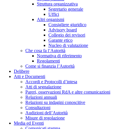
Struttura organizzativa
Segretario generale
Uffici
Altri organismi
Consigliere giuridico
Advisory board
Collegio dei revisori
Garante etico
Nucleo di valutazione
Che cosa fa l’Autorità
Normativa di riferimento
Regolamenti
Come si finanzia l’Autorità
Delibere
Atti e Documenti
Accordi e Protocolli d’intesa
Atti di segnalazione
Pareri, osservazioni RdA e altre comunicazioni
Relazioni annuali
Relazioni su indagini conoscitive
Consultazioni
Audizioni dell’Autorità
Misure di regolazione
Media ed Eventi
Comunicati stampa