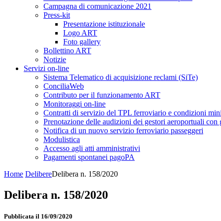
Campagna di comunicazione 2021
Press-kit
Presentazione istituzionale
Logo ART
Foto gallery
Bollettino ART
Notizie
Servizi on-line
Sistema Telematico di acquisizione reclami (SiTe)
ConciliaWeb
Contributo per il funzionamento ART
Monitoraggi on-line
Contratti di servizio del TPL ferroviario e condizioni min
Prenotazione delle audizioni dei gestori aeroportuali con g
Notifica di un nuovo servizio ferroviario passeggeri
Modulistica
Accesso agli atti amministrativi
Pagamenti spontanei pagoPA
Home
Delibere
Delibera n. 158/2020
Delibera n. 158/2020
Pubblicata il 16/09/2020