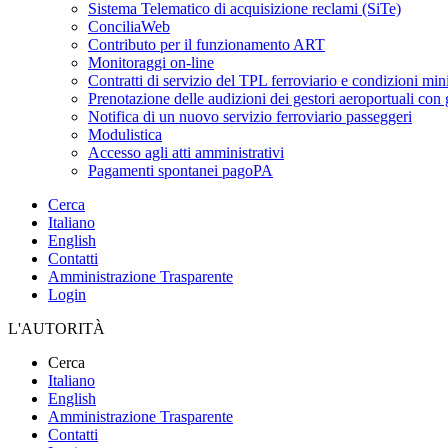
Sistema Telematico di acquisizione reclami (SiTe)
ConciliaWeb
Contributo per il funzionamento ART
Monitoraggi on-line
Contratti di servizio del TPL ferroviario e condizioni min
Prenotazione delle audizioni dei gestori aeroportuali con g
Notifica di un nuovo servizio ferroviario passeggeri
Modulistica
Accesso agli atti amministrativi
Pagamenti spontanei pagoPA
Cerca
Italiano
English
Contatti
Amministrazione Trasparente
Login
L'AUTORITÀ
Cerca
Italiano
English
Amministrazione Trasparente
Contatti