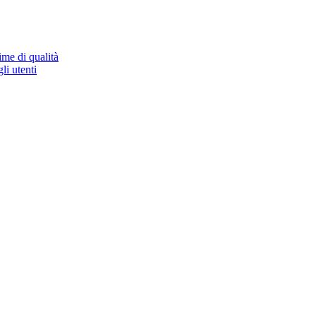
ime di qualità
li utenti