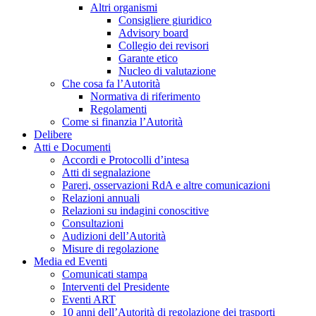
Altri organismi
Consigliere giuridico
Advisory board
Collegio dei revisori
Garante etico
Nucleo di valutazione
Che cosa fa l’Autorità
Normativa di riferimento
Regolamenti
Come si finanzia l’Autorità
Delibere
Atti e Documenti
Accordi e Protocolli d’intesa
Atti di segnalazione
Pareri, osservazioni RdA e altre comunicazioni
Relazioni annuali
Relazioni su indagini conoscitive
Consultazioni
Audizioni dell’Autorità
Misure di regolazione
Media ed Eventi
Comunicati stampa
Interventi del Presidente
Eventi ART
10 anni dell’Autorità di regolazione dei trasporti