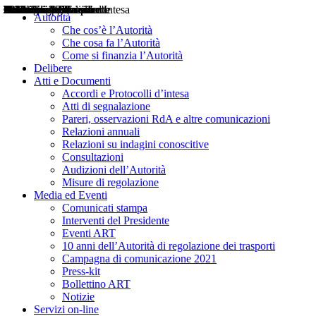
Delibere
Pareri
Consultazioni
Audizioni
Atti di Segnalazione
Accordi e Protocolli d'Intesa
Relazioni annuali
Misure di regolazione
Notizie
Comunicati Stampa
Bollettini ART
Convegni ART
Interviste del Presidente
Articoli in primo piano
Interventi del Presidente
2004
2005
2010
2013
2014
2015
2016
2017
2018
2019
202
2020
2021
2022
2023
2024
2025
2026
Aereo
Marittimo
Terrestre
Autorità
Che cos’è l’Autorità
Che cosa fa l’Autorità
Come si finanzia l’Autorità
Delibere
Atti e Documenti
Accordi e Protocolli d’intesa
Atti di segnalazione
Pareri, osservazioni RdA e altre comunicazioni
Relazioni annuali
Relazioni su indagini conoscitive
Consultazioni
Audizioni dell’Autorità
Misure di regolazione
Media ed Eventi
Comunicati stampa
Interventi del Presidente
Eventi ART
10 anni dell’Autorità di regolazione dei trasporti
Campagna di comunicazione 2021
Press-kit
Bollettino ART
Notizie
Servizi on-line