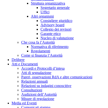
Struttura organizzativa
Segretario generale
Uffici
Altri organismi
Consigliere giuridico
Advisory board
Collegio dei revisori
Garante etico
Nucleo di valutazione
Che cosa fa l’Autorità
Normativa di riferimento
Regolamenti
Come si finanzia l’Autorità
Delibere
Atti e Documenti
Accordi e Protocolli d’intesa
Atti di segnalazione
Pareri, osservazioni RdA e altre comunicazioni
Relazioni annuali
Relazioni su indagini conoscitive
Consultazioni
Audizioni dell’Autorità
Misure di regolazione
Media ed Eventi
Comunicati stampa