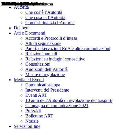
Delibere
Pareri
Consultazioni
Audizioni
Atti di Segnalazione
Accordi e Protocolli d'Intesa
Relazioni annuali
Misure di regolazione
Notizie
Comunicati Stampa
Bollettini ART
Convegni ART
Interviste del Presidente
Articoli in primo piano
Interventi del Presidente
2004
2005
2010
2013
2014
2015
2016
2017
2018
2019
202
2020
2021
2022
2023
2024
2025
2026
Aereo
Marittimo
Terrestre
Autorità
Che cos’è l’Autorità
Che cosa fa l’Autorità
Come si finanzia l’Autorità
Delibere
Atti e Documenti
Accordi e Protocolli d’intesa
Atti di segnalazione
Pareri, osservazioni RdA e altre comunicazioni
Relazioni annuali
Relazioni su indagini conoscitive
Consultazioni
Audizioni dell’Autorità
Misure di regolazione
Media ed Eventi
Comunicati stampa
Interventi del Presidente
Eventi ART
10 anni dell’Autorità di regolazione dei trasporti
Campagna di comunicazione 2021
Press-kit
Bollettino ART
Notizie
Servizi on-line