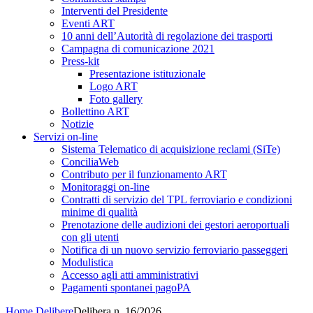
Interventi del Presidente
Eventi ART
10 anni dell’Autorità di regolazione dei trasporti
Campagna di comunicazione 2021
Press-kit
Presentazione istituzionale
Logo ART
Foto gallery
Bollettino ART
Notizie
Servizi on-line
Sistema Telematico di acquisizione reclami (SiTe)
ConciliaWeb
Contributo per il funzionamento ART
Monitoraggi on-line
Contratti di servizio del TPL ferroviario e condizioni
minime di qualità
Prenotazione delle audizioni dei gestori aeroportuali
con gli utenti
Notifica di un nuovo servizio ferroviario passeggeri
Modulistica
Accesso agli atti amministrativi
Pagamenti spontanei pagoPA
Home
Delibere
Delibera n. 16/2026