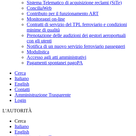
Sistema Telematico di acquisizione reclami (SiTe)
ConciliaWeb
Contributo per il funzionamento ART
Monitoraggi on-line
Contratti di servizio del TPL ferroviario e condizioni
minime di qualità
Prenotazione delle audizioni dei gestori aeroportuali
con gli utenti
Notifica di un nuovo servizio ferroviario passeggeri
Modulistica
Accesso agli atti amministrativi
Pagamenti spontanei pagoPA
Cerca
Italiano
English
Contatti
Amministrazione Trasparente
Login
L'AUTORITÀ
Cerca
Italiano
English