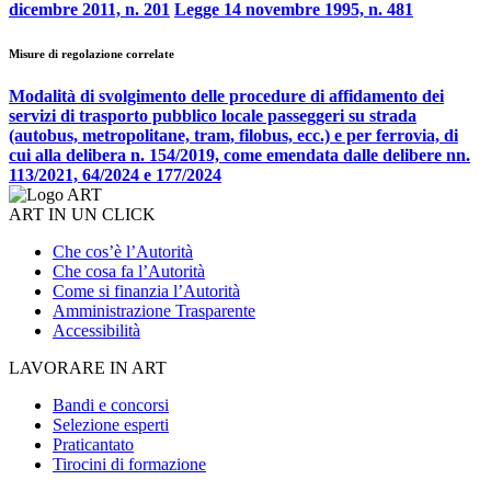
dicembre 2011, n. 201
Legge 14 novembre 1995, n. 481
Misure di regolazione correlate
Modalità di svolgimento delle procedure di affidamento dei
servizi di trasporto pubblico locale passeggeri su strada
(autobus, metropolitane, tram, filobus, ecc.) e per ferrovia, di
cui alla delibera n. 154/2019, come emendata dalle delibere nn.
113/2021, 64/2024 e 177/2024
ART IN UN CLICK
Che cos’è l’Autorità
Che cosa fa l’Autorità
Come si finanzia l’Autorità
Amministrazione Trasparente
Accessibilità
LAVORARE IN ART
Bandi e concorsi
Selezione esperti
Praticantato
Tirocini di formazione